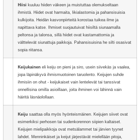
Hiisi
kuuluu hiiden väkeen ja muistuttaa olemukseltaan
ihmistä. Hiidet ovat harmaita, likialastomia ja pahansisuisia
kulkijoita. Heidän kasvonpiirteitä korostaa tuikea ilme ja
napittava katse. Ihmiset suojautuivat hiisiltä siunaamalla
peltonsa ja talonsa, sillä hiidet ovat kastamattomia ja
välttelevät siunattuja paikkoja. Pahansisuisina he silti osasivat
sopia riitansa.
Keijukainen
eli keiju on pieni ja siro, usein siivekäs ja vaalea,
jopa läpinäkyvä ihmismuotoinen taruolento. Keijujen suhde
ihmisiin on ohut - keijukaiset vain lentelevät tai tanssivat
onnellisina omilla asioillaan, joita ihminen voi lähinnä vain
häiritä läsnäolollaan.
Keiju
saattaa olla myös hyönteismäinen. Keijujen siivet ovat
esimerkiksi perhosen tai sudenkorennon siipien kaltaiset.
Keijujen mielipaikkoja ovat metsälammet tai järvien tyynet
lahdet. Menninkäiset ja keijut järjestävät mielellään pitoja,