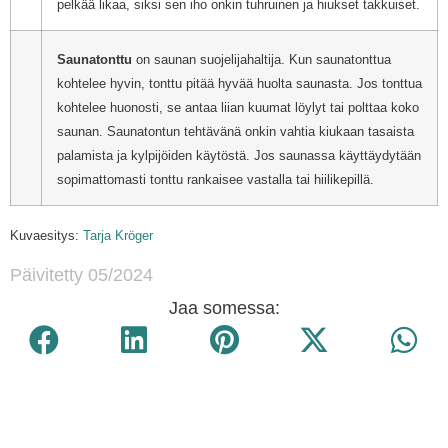
pelkää likaa, siksi sen iho onkin tuhruinen ja hiukset takkuiset.
Saunatonttu
on saunan suojelijahaltija. Kun saunatonttua
kohtelee hyvin, tonttu pitää hyvää huolta saunasta. Jos tonttua
kohtelee huonosti, se antaa liian kuumat löylyt tai polttaa koko
saunan. Saunatontun tehtävänä onkin vahtia kiukaan tasaista
palamista ja kylpijöiden käytöstä. Jos saunassa käyttäydytään
sopimattomasti tonttu rankaisee vastalla tai hiilikepillä.
Kuvaesitys:
Tarja Kröger
Päivitetty 05/2024
Jaa somessa: