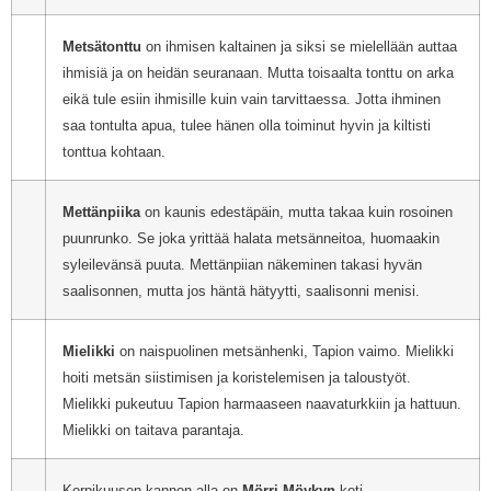
Metsätonttu
on ihmisen kaltainen ja siksi se mielellään auttaa
ihmisiä ja on heidän seuranaan. Mutta toisaalta tonttu on arka
eikä tule esiin ihmisille kuin vain tarvittaessa. Jotta ihminen
saa tontulta apua, tulee hänen olla toiminut hyvin ja kiltisti
tonttua kohtaan.
Mettänpiika
on kaunis edestäpäin, mutta takaa kuin rosoinen
puunrunko. Se joka yrittää halata metsänneitoa, huomaakin
syleilevänsä puuta. Mettänpiian näkeminen takasi hyvän
saalisonnen, mutta jos häntä hätyytti, saalisonni menisi.
Mielikki
on naispuolinen metsänhenki, Tapion vaimo. Mielikki
hoiti metsän siistimisen ja koristelemisen ja taloustyöt.
Mielikki pukeutuu Tapion harmaaseen naavaturkkiin ja hattuun.
Mielikki on taitava parantaja.
Korpikuusen kannon alla
on
Mörri Möykyn
koti.