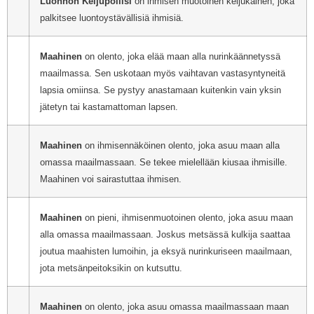
Luonnon Keijupoliisi
on ihmisen muotoinen keijukainen, joka
palkitsee luontoystävällisiä ihmisiä.
Maahinen
on olento, joka elää maan alla nurinkäännetyssä
maailmassa. Sen uskotaan myös vaihtavan vastasyntyneitä
lapsia omiinsa. Se pystyy anastamaan kuitenkin vain yksin
jätetyn tai kastamattoman lapsen.
Maahinen
on ihmisennäköinen olento, joka asuu maan alla
omassa maailmassaan. Se tekee mielellään kiusaa ihmisille.
Maahinen voi sairastuttaa ihmisen.
Maahinen
on pieni, ihmisenmuotoinen olento, joka asuu maan
alla omassa maailmassaan. Joskus metsässä kulkija saattaa
joutua maahisten lumoihin, ja eksyä nurinkuriseen maailmaan,
jota metsänpeitoksikin on kutsuttu.
Maahinen
on olento, joka asuu omassa maailmassaan maan