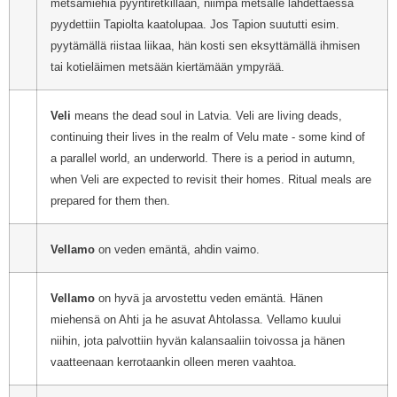
metsämiehiä pyyntiretkillään, niimpä metsälle lähdettäessä
pyydettiin Tapiolta kaatolupaa. Jos Tapion suututti esim.
pyytämällä riistaa liikaa, hän kosti sen eksyttämällä ihmisen
tai kotieläimen metsään kiertämään ympyrää.
Veli
means the dead soul in Latvia. Veli are living deads,
continuing their lives in the realm of Velu mate - some kind of
a parallel world, an underworld. There is a period in autumn,
when Veli are expected to revisit their homes. Ritual meals are
prepared for them then.
Vellamo
on veden emäntä, ahdin vaimo.
Vellamo
on hyvä ja arvostettu veden emäntä. Hänen
miehensä on Ahti ja he asuvat Ahtolassa. Vellamo kuului
niihin, jota palvottiin hyvän kalansaaliin toivossa ja hänen
vaatteenaan kerrotaankin olleen meren vaahtoa.