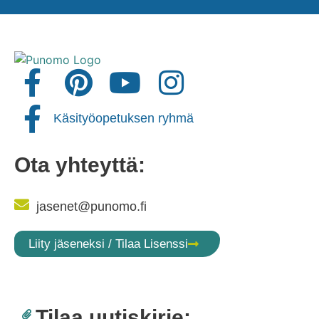
Käsityöopetuksen ryhmä
Ota yhteyttä:
jasenet@punomo.fi
Liity jäseneksi / Tilaa Lisenssi
Tilaa uutiskirje: