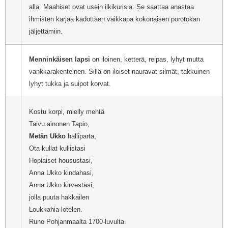
alla. Maahiset ovat usein ilkikurisia. Se saattaa anastaa
ihmisten karjaa kadottaen vaikkapa kokonaisen porotokan
jäljettämiin.
Menninkäisen lapsi
on iloinen, ketterä, reipas, lyhyt mutta
vankkarakenteinen. Sillä on iloiset nauravat silmät, takkuinen
lyhyt tukka ja suipot korvat.
Kostu korpi, mielly mehtä
Taivu ainonen Tapio,
Metän Ukko
halliparta,
Ota kullat kullistasi
Hopiaiset housustasi,
Anna Ukko kindahasi,
Anna Ukko kirvestäsi,
jolla puuta hakkailen
Loukkahia lotelen.
Runo Pohjanmaalta 1700-luvulta.