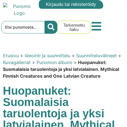
Kirjaudu tai rekisteröidy
Tarkennettu
haku
Etusivu
»
Ideointi ja suunnittelu
»
Suunnitteluvälineet
»
Kuvagalleriat
»
Punomon albumi
»
Huopanuket:
Suomalaisia taruolentoja ja yksi latvialainen. Mythical
Finnish Creatures and One Latvian Creature
Huopanuket:
Suomalaisia
taruolentoja ja yksi
latvialainen. Mythical