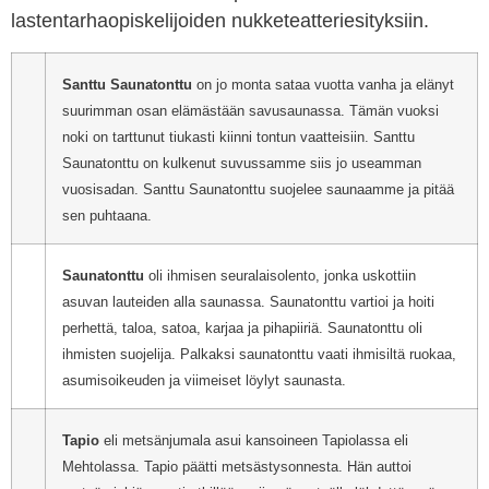
lastentarhaopiskelijoiden nukketeatteriesityksiin.
Santtu Saunatonttu
on jo monta sataa vuotta vanha ja elänyt
suurimman osan elämästään savusaunassa. Tämän vuoksi
noki on tarttunut tiukasti kiinni tontun vaatteisiin. Santtu
Saunatonttu on kulkenut suvussamme siis jo useamman
vuosisadan. Santtu Saunatonttu suojelee saunaamme ja pitää
sen puhtaana.
Saunatonttu
oli ihmisen seuralaisolento, jonka uskottiin
asuvan lauteiden alla saunassa. Saunatonttu vartioi ja hoiti
perhettä, taloa, satoa, karjaa ja pihapiiriä. Saunatonttu oli
ihmisten suojelija. Palkaksi saunatonttu vaati ihmisiltä ruokaa,
asumisoikeuden ja viimeiset löylyt saunasta.
Tapio
eli metsänjumala asui kansoineen Tapiolassa eli
Mehtolassa. Tapio päätti metsästysonnesta. Hän auttoi