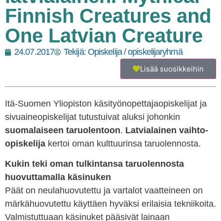
Finnish Creatures and
One Latvian Creature
24.07.2017
Tekijä:
Opiskelija / opiskelijaryhmä
Lisää suosikkeihin
Itä-Suomen Yliopiston k
äsityönopettajaopiskelijat ja
sivuaineopiskelijat tutustuivat aluksi johonkin
suomalaiseen taruolentoon
.
Latvialainen vaihto-
opiskelija
kertoi oman kulttuurinsa taruolennosta.
Kukin teki oman tulkintansa taruolennosta
huovuttamalla käsinuken
Päät on neulahuovutettu ja vartalot vaatteineen on
märkähuovutettu käyttäen hyväksi erilaisia tekniikoita.
Valmistuttuaan käsinuket pääsivät lainaan