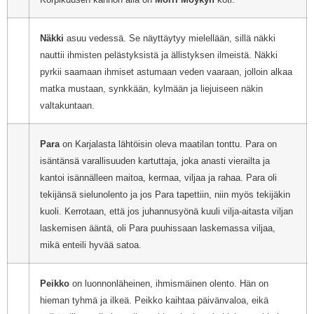
Näkki
asuu vedessä. Se näyttäytyy mielellään, sillä näkki
nauttii ihmisten pelästyksistä ja ällistyksen ilmeistä. Näkki
pyrkii saamaan ihmiset astumaan veden vaaraan, jolloin alkaa
matka mustaan, synkkään, kylmään ja liejuiseen näkin
valtakuntaan.
Para
on Karjalasta lähtöisin oleva maatilan tonttu. Para on
isäntänsä varallisuuden kartuttaja, joka anasti vierailta ja
kantoi isännälleen maitoa, kermaa, viljaa ja rahaa. Para oli
tekijänsä sielunolento ja jos Para tapettiin, niin myös tekijäkin
kuoli. Kerrotaan, että jos juhannusyönä kuuli vilja-aitasta viljan
laskemisen ääntä, oli Para puuhissaan laskemassa viljaa,
mikä enteili hyvää satoa.
Peikko
on luonnonläheinen, ihmismäinen olento. Hän on
hieman tyhmä ja ilkeä. Peikko kaihtaa päivänvaloa, eikä