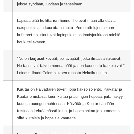
joissa syödään, juodaan ja tanssitaan.
Lapissa elää
kufittarien
heimo. He ovat maan alla eläviä
naispuoleisia ja kauniita haltioita. Poroerottelujen aikaan
kufittaret soluttautuvat lapinpukuisina ihmisjoukkoon miehiä
houkutellakseen.
"Ne on
keijuset
keveät, pellavapäät, jotka ilmassa ilakoivat.
Ne tanssivat talven riemua näät ja sen kauneutta karkeloivat."
Lainaus Ilmari Calamniuksen runosta Helmikuun-ilta.
Kuutar
on Päivättären toveri, jopa kaksoisolento. Päivätär ja
Kuutar omistavat kuun kultaa ja auringon hopeaa, joita näkyy
kuun ja auringon hohteessa. Päivätär ja Kuutar nähdään
toisinaan kehräämässä kulta- ja hopealankaa ja kutomassa
siitä kultaisia ja hopeisia vaatteita.