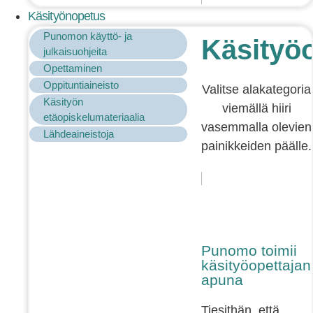
Käsityönopetus
Punomon käyttö- ja
Käsityö
julkaisuohjeita
Opettaminen
Oppituntiaineisto
Valitse alakategoria
Käsityön
viemällä hiiri
etäopiskelumateriaalia
vasemmalla olevien
Lähdeaineistoja
painikkeiden päälle.
Punomo toimii
käsityöopettajan
apuna
Tiesithän, että