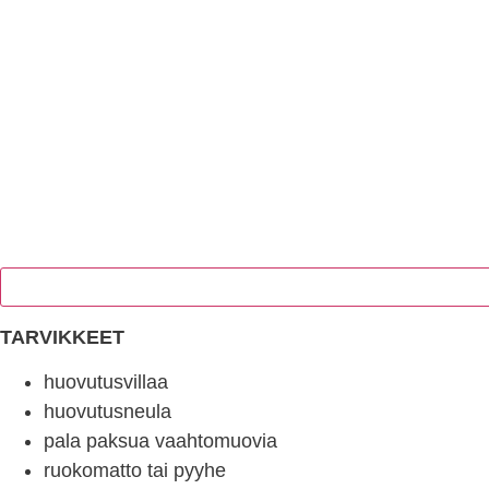
Paina tästä markkinointi hyväksyäksesi markkinointievästeet 
TARVIKKEET
huovutusvillaa
huovutusneula
pala paksua vaahtomuovia
ruokomatto tai pyyhe