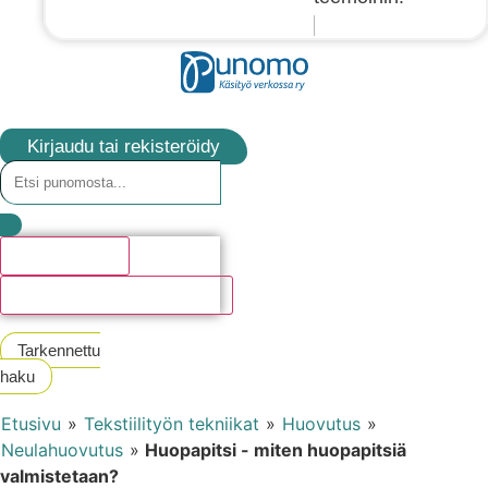
Kirjaudu tai rekisteröidy
Hakutulosta
Katso kaikki hakutulokset
Tarkennettu
haku
Etusivu
»
Tekstiilityön tekniikat
»
Huovutus
»
Neulahuovutus
»
Huopapitsi - miten huopapitsiä
valmistetaan?