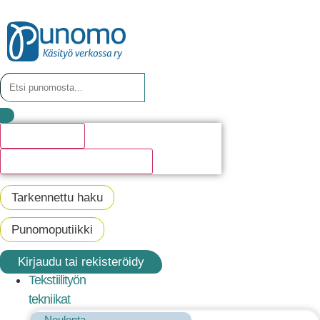
Hakutulosta
Katso kaikki hakutulokset
Tarkennettu haku
Punomoputiikki
Kirjaudu tai rekisteröidy
Tekstiilityön
tekniikat
Neulonta