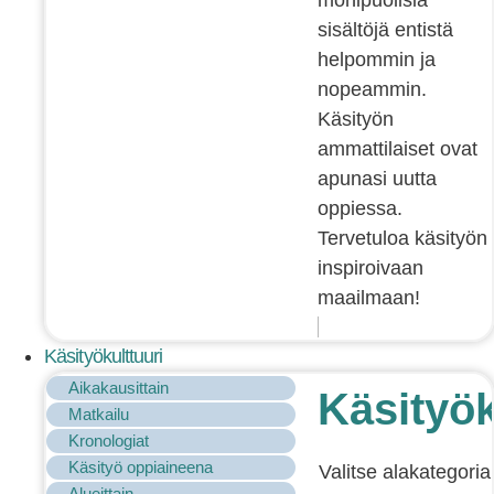
monipuolisia
sisältöjä entistä
helpommin ja
nopeammin.
Käsityön
ammattilaiset ovat
apunasi uutta
oppiessa.
Tervetuloa käsityön
inspiroivaan
maailmaan!
Käsityökulttuuri
Aikakausittain
Käsityök
Matkailu
Kronologiat
Käsityö oppiaineena
Valitse alakategoria
Alueittain