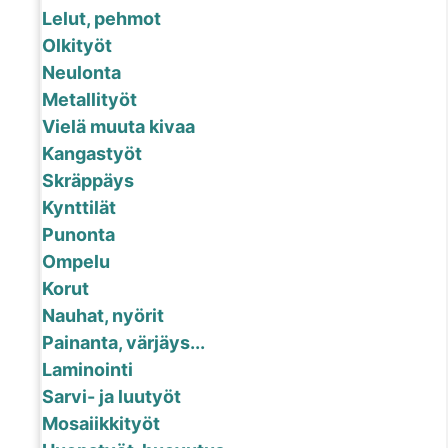
Lelut, pehmot
Olkityöt
Neulonta
Metallityöt
Vielä muuta kivaa
Kangastyöt
Skräppäys
Kynttilät
Punonta
Ompelu
Korut
Nauhat, nyörit
Painanta, värjäys...
Laminointi
Sarvi- ja luutyöt
Mosaiikkityöt