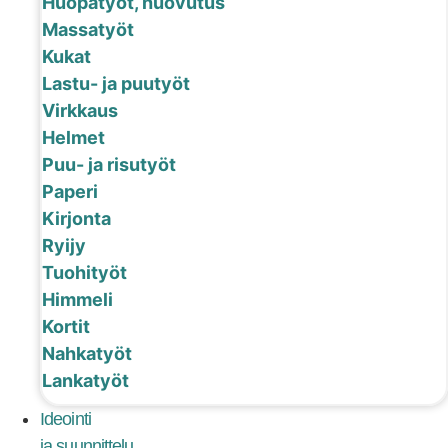
Huopatyöt, huovutus
Massatyöt
Kukat
Lastu- ja puutyöt
Virkkaus
Helmet
Puu- ja risutyöt
Paperi
Kirjonta
Ryijy
Tuohityöt
Himmeli
Kortit
Nahkatyöt
Lankatyöt
Ideointi
ja suunnittelu