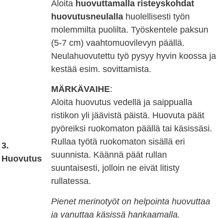
Aloita
huovuttamalla risteyskohdat
huovutusneulalla
huolellisesti työn
molemmilta puolilta. Työskentele paksun
(5-7 cm) vaahtomuovilevyn päällä.
Neulahuovutettu työ pysyy hyvin koossa ja
kestää esim. sovittamista.
MÄRKÄVAIHE
:
Aloita huovutus vedellä ja saippualla
ristikon yli jäävistä päistä. Huovuta päät
pyöreiksi ruokomaton päällä tai käsissäsi.
Rullaa työtä ruokomaton sisällä eri
3.
suunnista. Käännä päät rullan
Huovutus
suuntaisesti, jolloin ne eivät litisty
rullatessa.
Pienet merinotyöt on helpointa huovuttaa
ja vanuttaa käsissä hankaamalla.