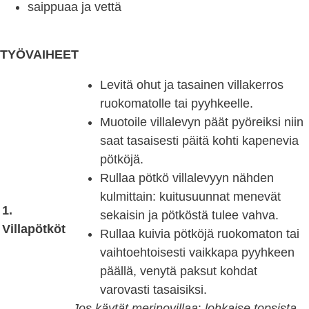
saippuaa ja vettä
TYÖVAIHEET
Levitä ohut ja tasainen villakerros
ruokomatolle tai pyyhkeelle.
Muotoile villalevyn päät pyöreiksi niin
saat tasaisesti päitä kohti kapenevia
pötköjä.
Rullaa pötkö villalevyyn nähden
kulmittain: kuitusuunnat menevät
1.
sekaisin ja pötköstä tulee vahva.
Villapötköt
Rullaa kuivia pötköjä ruokomaton tai
vaihtoehtoisesti vaikkapa pyyhkeen
päällä, venytä paksut kohdat
varovasti tasaisiksi.
Jos käytät merinovillaa
:
lohkaise topsista