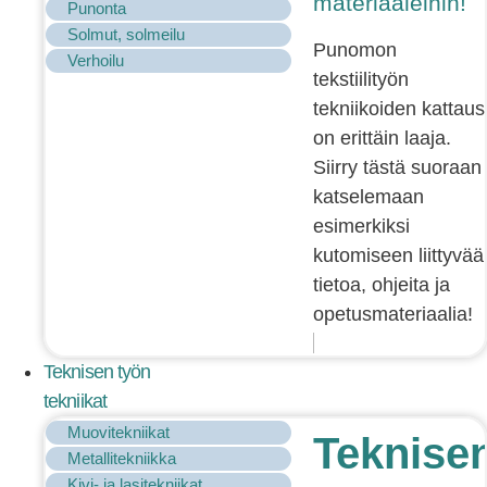
materiaaleihin!
Punonta
Solmut, solmeilu
Punomon
Verhoilu
tekstiilityön
tekniikoiden kattaus
on erittäin laaja.
Siirry tästä suoraan
katselemaan
esimerkiksi
kutomiseen liittyvää
tietoa, ohjeita ja
opetusmateriaalia!
Teknisen työn
tekniikat
Muovitekniikat
Teknise
Metallitekniikka
Kivi- ja lasitekniikat