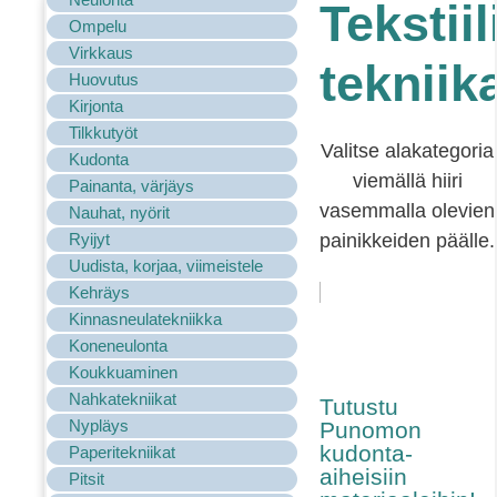
Tekstiil
Ompelu
Virkkaus
tekniik
Huovutus
Kirjonta
Tilkkutyöt
Valitse alakategoria
Kudonta
viemällä hiiri
Painanta, värjäys
vasemmalla olevien
Nauhat, nyörit
Ryijyt
painikkeiden päälle.
Uudista, korjaa, viimeistele
Kehräys
Kinnasneulatekniikka
Koneneulonta
Koukkuaminen
Nahkatekniikat
Tutustu
Nypläys
Punomon
kudonta-
Paperitekniikat
aiheisiin
Pitsit