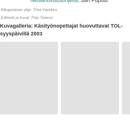
Neulahuvutusohjeita
, Sari Puputti
Alkuperäinen ohje: Tiina Vainikka
Editointi ja kuvat: Pirjo Sinervo
Kuvagalleria: Käsityönopettajat huovuttavat TOL-
syyspäivillä 2003