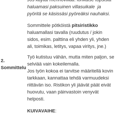
haluamasi paksuinen villasuikale ja
pyöritä se käsissäsi pyöreäksi nauhaksi.
Sommittele pötköistä
pitsiristikko
haluamallasi tavalla (ruudutus / jokin
sidos, esim. palttina eli yhden yli, yhden
ali, toimikas, letitys, vapaa viritys, jne.)
Työ kutistuu vähän, mutta miten paljon, se
2.
selviää vain kokeilemalla.
Sommittelu
Jos työn kokoa ei tarvitse määritellä kovin
tarkkaan, kannattaa tehdä varmuudeksi
riittävän iso. Ristikon yli jäävät päät eivät
huovutu, vaan päinvastoin venyvät
helposti.
KUIVAVAIHE
: