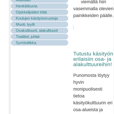
viemällä hiiri
Henkilökuvia
vasemmalla olevien
Opiskelijoiden töitä
painikkeiden päälle.
Koulujen käsityösivustoja
Muoti, tyylit
Osakulttuurit, alakulttuurit
Traditiot, juhlat
Symboliikka
Tutustu käsityön
erilaisiin osa- ja
alakulttuureihin!
Punomosta löytyy
hyvin
monipuolisesti
tietoa
käsityökulttuurin eri
osa-alueista ja