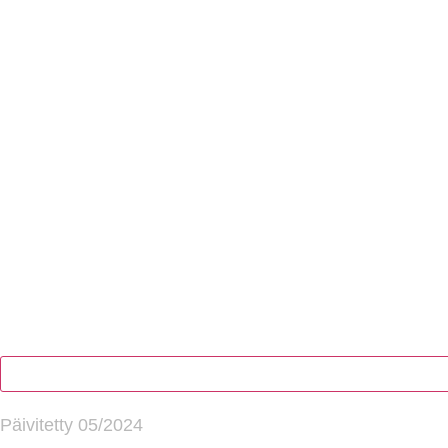
Paina tästä markkinointi hyväksyäksesi markkinointievästeet 
Päivitetty 05/2024