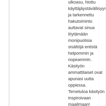
ulkoasu, hiottu
käyttäjäystävällisyy
ja tarkennettu
hakutoiminto
auttavat sinua
löytämään
monipuolisia
sisältöjä entistä
helpommin ja
nopeammin.
Käsityön
ammattilaiset ovat
apunasi uutta
oppiessa.
Tervetuloa käsityön
inspiroivaan
maailmaan!