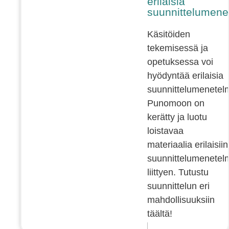
erilaisia
suunnittelumene
Käsitöiden
tekemisessä ja
opetuksessa voi
hyödyntää erilaisia
suunnittelumenetelm
Punomoon on
kerätty ja luotu
loistavaa
materiaalia erilaisiin
suunnittelumenetelm
liittyen. Tutustu
suunnittelun eri
mahdollisuuksiin
täältä!