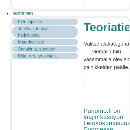
Teoriatieto
Kuluttajatieto
Teoriati
Tehtäviä, testejä,
harjoituksia
Materiaalitieto
Valitse alakategoria
Sanakirjat, sanastot
viemällä hiiri
Kirja- ym. arviointeja
vasemmalla olevien
painikkeiden päälle.
Punomo.fi on
laajin käsityön
tietokokonaisuu
Suomessa.