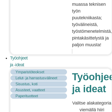
muassa teknisen
työn
puutekniikasta;
työvälineistä,
työstömenetelmistä,
pintakäsittelystä ja
paljon muusta!
Työohjeet
ja -ideat
Ymparistöteokset
Työohje
Lelut- ja harrastusvälineet
Sisustus, koti
ja ideat
Asusteet, vaatteet
Paperituotteet
Valitse alakategoria
viemällä hiiri