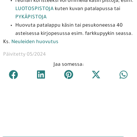
reunan koristeeksi voi ommella käsin pistoja, esim.
LUOTOSPISTOJA
kuten kuvan patalapussa tai
PYKÄPISTOJA
Huovuta patalappu käsin tai pesukoneessa 40
asteisessa kirjopesussa esim. farkkupyykin seassa.
Ks.
Neuleiden huovutus
Päivitetty 05/2024
Jaa somessa: