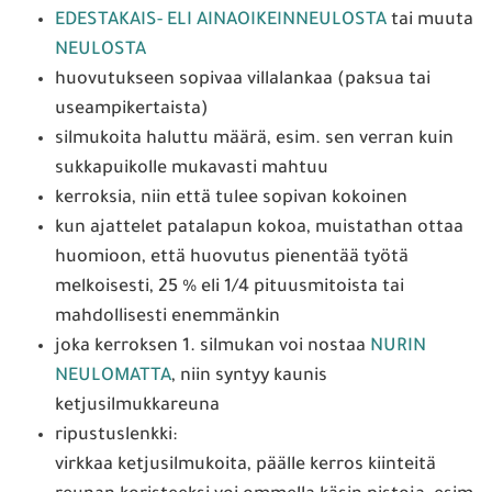
EDESTAKAIS- ELI AINAOIKEINNEULOSTA
tai muuta
NEULOSTA
huovutukseen sopivaa villalankaa (paksua tai
useampikertaista)
silmukoita haluttu määrä, esim. sen verran kuin
sukkapuikolle mukavasti mahtuu
kerroksia, niin että tulee sopivan kokoinen
kun ajattelet patalapun kokoa, muistathan ottaa
huomioon, että huovutus pienentää työtä
melkoisesti, 25 % eli 1/4 pituusmitoista tai
mahdollisesti enemmänkin
joka kerroksen 1. silmukan voi nostaa
NURIN
NEULOMATTA
, niin syntyy kaunis
ketjusilmukkareuna
ripustuslenkki:
virkkaa ketjusilmukoita, päälle kerros kiinteitä