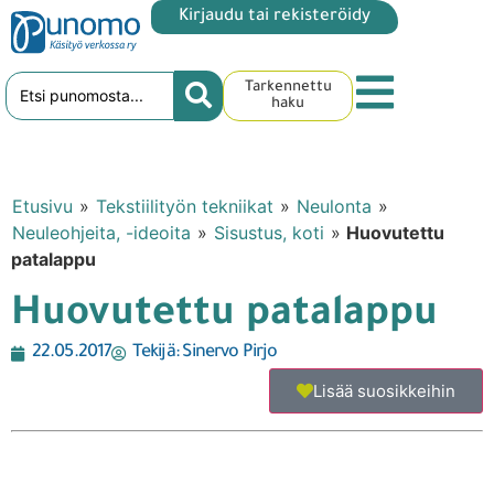
Kirjaudu tai rekisteröidy
Tarkennettu
haku
Etusivu
»
Tekstiilityön tekniikat
»
Neulonta
»
Neuleohjeita, -ideoita
»
Sisustus, koti
»
Huovutettu
patalappu
Huovutettu patalappu
22.05.2017
Tekijä:
Sinervo Pirjo
Lisää suosikkeihin