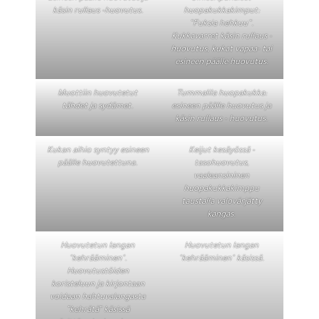
käsin rullaus -huovutus.
huopakukkakimput:
”Fuksia hehkuu”.
Kukkavarret käsin rullaus -
huovutus, kukat vapaa- tai
esineen päälle huovutus.
Muottiin huovutetut
Tummalila huopakukka:
tähdet ja sydämet.
esineen päälle huovutus ja
käsin rullaus - huovutus.
Kukan aihio syntyy esineen
Keijut kesäyössä -
päälle huovutettuna.
tasohuovutus,
vaaleansininen
huopakukkakimppu
taustalla valovärjätty
kangas.
Huovutetun langan
Huovutetun langan
"kehrääminen".
"kehrääminen" käsissä.
Huovutustöiden
koristeluun ja kirjontaan
voidaan hahtuvalangasta
”kehrätä” käsissä