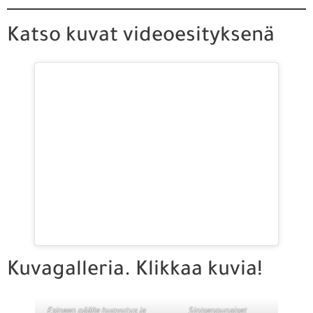
Katso kuvat videoesityksenä
Kuvagalleria. Klikkaa kuvia!
Esineen päälle huovutus ja
Sinisenpunaiset