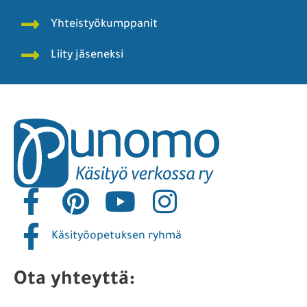
Yhteistyökumppanit
Liity jäseneksi
Käsityöopetuksen ryhmä
Ota yhteyttä: