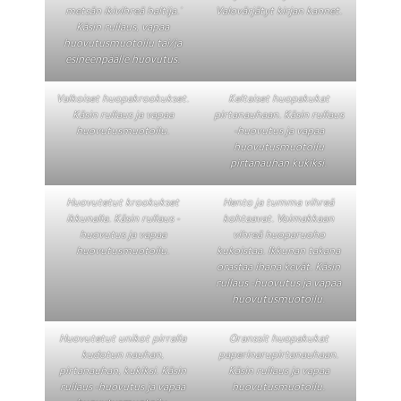
metsän ikivihreä haltija.'
Valovärjätyt kirjan kannet.
Käsin rullaus, vapaa
huovutusmuotoilu tai/ja
esineenpäälle huovutus.
Valkoiset huopakrookukset.
Keltaiset huopakukat
Käsin rullaus ja vapaa
pirtanauhaan. Käsin rullaus
huovutusmuotoilu.
-huovutus ja vapaa
huovutusmuotoilu
pirtanauhan kukiksi.
Huovutetut krookukset
Hento ja tumma vihreä
ikkunalla. Käsin rullaus -
kohtaavat. Voimakkaan
huovutus ja vapaa
vihreä huoparuoho
huovutusmuotoilu.
kukoistaa. Ikkunan takana
orastaa ihana kevät. Käsin
rullaus -huovutus ja vapaa
huovutusmuotoilu.
Huovutetut unikot pirralla
Oranssit huopakukat
kudotun nauhan,
paperinarupirtanauhaan.
pirtanauhan, kukiksi. Käsin
Käsin rullaus ja vapaa
rullaus -huovutus ja vapaa
huovutusmuotoilu.