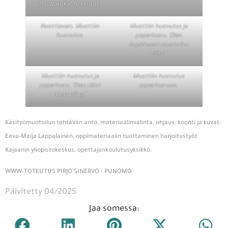
huopakukat hehkuvat.
Nuottiavain. Muottiin
Muottiin huovutus ja
huovutus.
paperinaru. 'Olen
linjakkaasti muotoiltu
tähti.'
Muottiin huovutus ja
Muottiin huovutus
paperinaru. 'Olen tähti
paperinaruun.
aitoa villaa.'
Käsityömuotoilun tehtävän anto, materiaalinvalinta, ohjaus, koonti ja kuvat:
Eeva-Maija Lappalainen, oppimateriaalin tuottaminen harjoitustyöt
Kajaanin yliopistokeskus, opettajankoulutusyksikkö.
WWW-TOTEUTUS PIRJO SINERVO - PUNOMO
Päivitetty 04/2025
Jaa somessa: