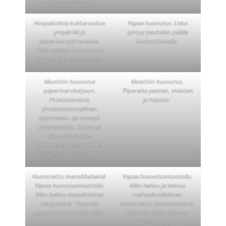
huovutusmuotoilu.
Huopakukkia kukkaruukun
Vapaa huovutus. Lisko
ympärillä ja
syntyy peukalon päälle
paperinarupirtanauha.
huovuttamalla.
Käsin rullaus -huovutus ja
vapaa huovutusmuotoilu.
Muottiin huovutus
Muottiin huovutus.
paperinaruketjuun.
'Pipareita paistan, maistan
Yhteistoiminta,
ja haistan.'
yhteistoiminnallinen
oppiminen, on voimaa
pipareissakin. 'Kohta se
alkaa piparkakun
paistaminen, haistaminen
ja maistaminen.'
Huovutettu mansikkaheinä.
Vapaa huovutusmuotoilu.
Vapaa huovutusmuotoilu.
Näin heiluu ja keinuu
'Näin heiluu mansikkainen
mehevännäköinen
marjaheinä.' Taustalla
huovutettu mansikkaheinä.
paperinarunukkaiset ryijyt.
Taustalla kesämaisema-
aiheiset ryijyt.