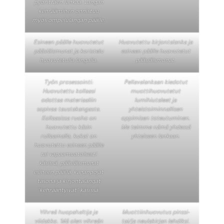
pyörittäen lankaa. Langan
kehrääminen onnistuu
myös ompelulangan päälle.
Esineen päälle huovutetut
Huovutettu kirjontalanka ja
pääsiäismunat ja koristelu
esineen päälle huovutetut
huovutetulla langalla.
pääsiäismunat.
Työn prosessointi:
Pellavalankaan kiedotut
Huovutettu kollaasi
muottihuovutetut
odottaa materiaaliin
lumihiutaleet ja
sopivaa taustakangasta.
yhteistoiminnallisen
Kollaasissa ruoho on
oppimisen toteutuminen.
huovutettu käsin
Me teimme nämä yhdessä
rullaamalla, kukat on
yhteiseen lankaan.
huovutettu esineen päälle
tai vapaamuotoisesti
käsissä, pääsiäismunat
esineen päällä, kananpojat
tasona ja kirjontalangat
"kehrääntyivät" käsissä.
Vihreä huopahaltija ja
Muottiinhuovutus pinssi-
viidakko. 'Mä olen vihreän
tai/ja neulakirjan lehdiksi.