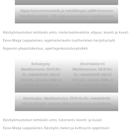
Vapaa huovutusmuotoilu ja metallilangan päälle huovutus.
'Mustikoita poimin.' Näin taipuu huovutettu mustikanvarpu.
Käsityömuotoilun tehtävän anto, materiaalinvalinta, ohjaus, koonti ja kuvat:
Eeva-Maija Lappalainen, oppimateriaalin tuottaminen harjoitustyöt
Kajaanin yliopistokeskus, opettajankoulutusyksikkö.
Sohvatyyny.
Onnittelukortti.
Neulahuovutus. Kä-Ki-Ku-
Neulahuovutus. Kä-Ki-Ku-
Ku -menetelmän käyttö
Ku -menetelmän käyttö
käsityön, suomen kielen ja
käsityön, suomen kielen ja
kulttuurin opiskelussa.
kulttuurin opiskelussa.
Istuinsuojus. Neulahuovutus. Kä-Ki-Ku-Ku -menetelmän
käyttö käsityön, suomen kielen ja kulttuurin opiskelussa.
Käsityömuotoilun tehtävän anto, tutorointi, koonti ja kuvat:
Eeva-Maija Lappalainen, Käsityön, kielen ja kulttuurin oppimisen