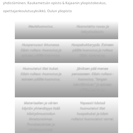
yhdistäminen, Kaukametsän opisto & Kajaanin yliopistokeskus,
opettajankoulutusyksikkö, Oulun yliopisto
Neulahuovutus.
Huovutettu ruusu ja
kehyskudonta.
Huoparuusut ikkunassa.
Huopakukkarypäs. Esineen
Käsin rullaus -huovutus ja
päälle huovutus ja rullaus
esineen päälle huovutus.
käsin -huovutus.
Huovutetut lilat kukat.
Jäniksen pää menee
Käsin rullaus -huovutus ja
pensaaseen. Käsin rullaus -
esineen päälle huovutus.
huovutus, ”langan
kehrääminen” ja esineen
päälle huovutus.
Materiaalien ja värien
Vapaasti käsissä
käytön yhtenäisyys lisää
huovutetut lilat
käsityömuotoilun
huopakukat ja käsin
ilmaisuvoimaa.
rullatut huovutetut varret.
Punaisensiniset ja
sinisenpunaiset