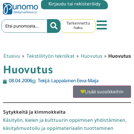
Kirjaudu tai rekisteröidy
Tarkennettu
haku
Etusivu
»
Tekstiilityön tekniikat
»
Huovutus
»
Huovutus
Huovutus
08.04.2006
Tekijä:
Lappalainen Eeva-Maija
Lisää suosikkeihin
Sytykkeitä ja kimmokkeita
Käsityön, kielen ja kulttuurin oppimisen yhdistäminen,
käsityömuotoilu ja oppimateriaalin tuottaminen