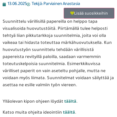
13.06.2025
Tekijä:
Parviainen Anastasia
Lisää suosikkeihin
Suunnittelu värillisillä papereilla on helppo tapa
visualisoida huovutustöitä. Piirtämällä tulee helposti
tehtyä liian pikkutarkkoja suunnitelmia, joita voi olla
vaikeaa tai hidasta toteuttaa märkähuovutuksella. Kun
huovutustyön suunnittelu tehdään värillisistä
papereista revityillä paloilla, saadaan varmemmin
toteutuskelpoisia suunnitelmia. Esimerkkikuvissa
värilliset paperit on vain aseteltu pohjalle, mutta ne
voidaan myös liimata. Suunnitelmat voidaan säilyttää ja
asettaa ne esille valmiin työn viereen.
Ylläolevan kipon ohjeen löydät
täältä
.
Katso muita ohjeita ideointiin
täältä
.