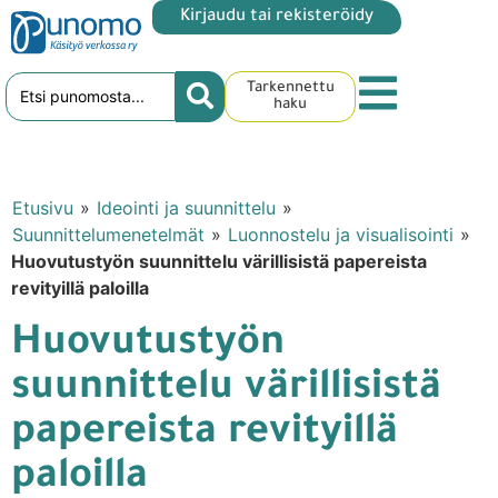
Kirjaudu tai rekisteröidy
Tarkennettu
haku
Etusivu
»
Ideointi ja suunnittelu
»
Suunnittelumenetelmät
»
Luonnostelu ja visualisointi
»
Huovutustyön suunnittelu värillisistä papereista
revityillä paloilla
Huovutustyön
suunnittelu värillisistä
papereista revityillä
paloilla