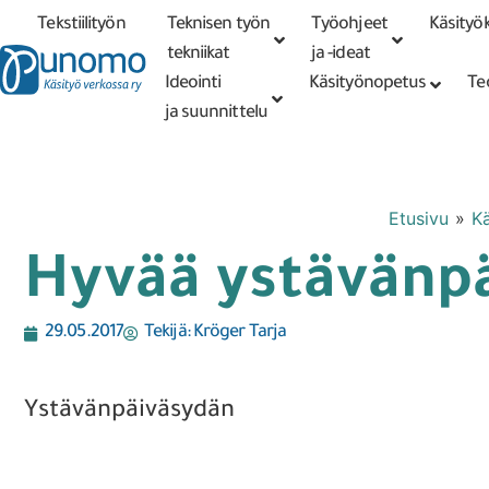
Tekstiilityön
Teknisen työn
Työohjeet
Käsityök
Tarkennettu
haku
tekniikat
tekniikat
ja -ideat
Ideointi
Käsityönopetus
Te
ja suunnittelu
Etusivu
»
Kä
Hyvää ystävänp
29.05.2017
Tekijä:
Kröger Tarja
Ystävänpäiväsydän