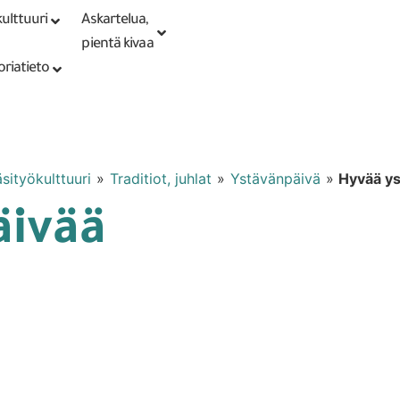
ulttuuri
Askartelua,
Kirjaudu tai
Punomoputiikki
rekisteröidy
pientä kivaa
oriatieto
sityökulttuuri
»
Traditiot, juhlat
»
Ystävänpäivä
»
Hyvää ys
äivää