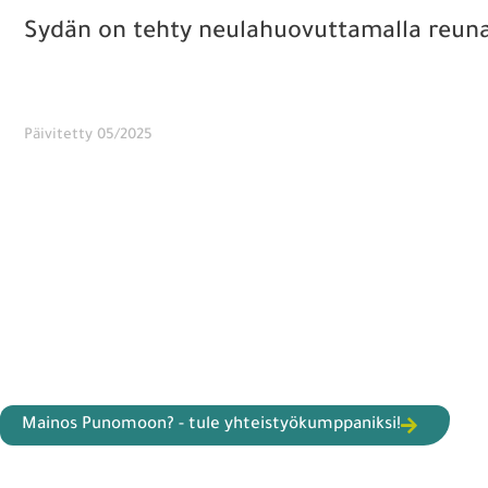
Sydän on tehty neulahuovuttamalla reuna
Päivitetty 05/2025
Mainos Punomoon? - tule yhteistyökumppaniksi!