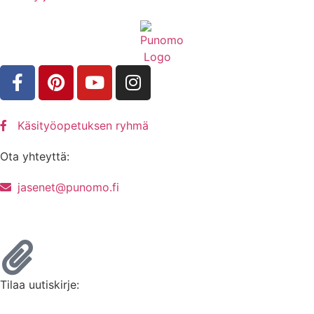
Käsityöopetuksen ryhmä
Ota yhteyttä:
jasenet@punomo.fi
Liity jäseneksi / Tilaa Lisenssi
Tilaa uutiskirje: