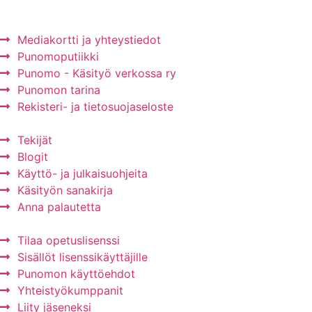
Mainos Punomoon? - tule yhteistyökumppaniksi!
Mediakortti ja yhteystiedot
Punomoputiikki
Punomo - Käsityö verkossa ry
Punomon tarina
Rekisteri- ja tietosuojaseloste
Tekijät
Blogit
Käyttö- ja julkaisuohjeita
Käsityön sanakirja
Anna palautetta
Tilaa opetuslisenssi
Sisällöt lisenssikäyttäjille
Punomon käyttöehdot
Yhteistyökumppanit
Liity jäseneksi