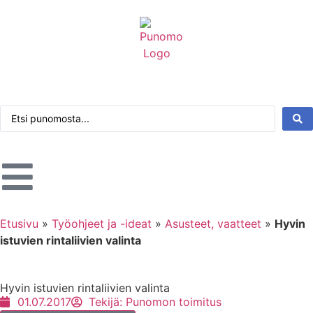
Kirjaudu tai rekisteröidy
Tarkennettu haku
Etusivu
»
Työohjeet ja -ideat
»
Asusteet, vaatteet
»
Hyvin
istuvien rintaliivien valinta
Hyvin istuvien rintaliivien valinta
01.07.2017
Tekijä:
Punomon toimitus