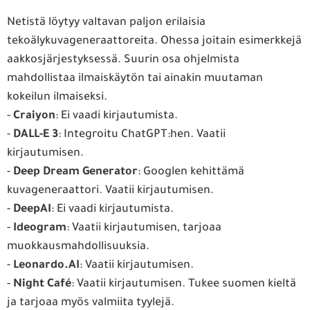
Netistä löytyy valtavan paljon erilaisia
tekoälykuvageneraattoreita. Ohessa joitain esimerkkejä
aakkosjärjestyksessä. Suurin osa ohjelmista
mahdollistaa ilmaiskäytön tai ainakin muutaman
kokeilun ilmaiseksi.
-
Craiyon
: Ei vaadi kirjautumista.
-
DALL-E 3
: Integroitu ChatGPT:hen. Vaatii
kirjautumisen.
-
Deep Dream Generator
: Googlen kehittämä
kuvageneraattori. Vaatii kirjautumisen.
-
DeepAI
: Ei vaadi kirjautumista.
-
Ideogram
: Vaatii kirjautumisen, tarjoaa
muokkausmahdollisuuksia.
-
Leonardo.AI
: Vaatii kirjautumisen.
-
Night Café
: Vaatii kirjautumisen. Tukee suomen kieltä
ja tarjoaa myös valmiita tyylejä.