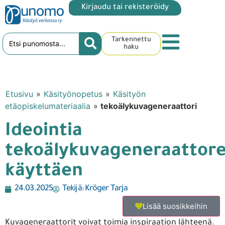
Kirjaudu tai rekisteröidy
Tarkennettu
haku
Etusivu
»
Käsityönopetus
»
Käsityön
etäopiskelumateriaalia
»
tekoälykuvageneraattori
Ideointia
tekoälykuvageneraattore
käyttäen
24.03.2025
Tekijä:
Kröger Tarja
Lisää suosikkeihin
Kuvageneraattorit voivat toimia inspiraation lähteenä.