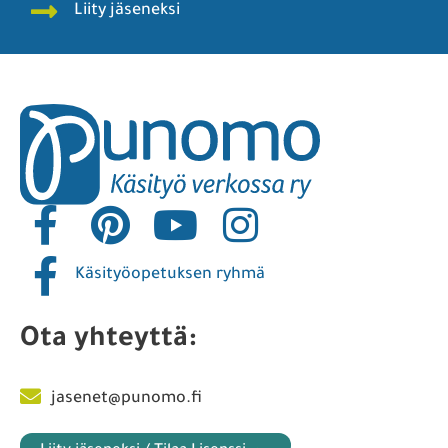
Liity jäseneksi
Käsityöopetuksen ryhmä
Ota yhteyttä:
jasenet@punomo.fi