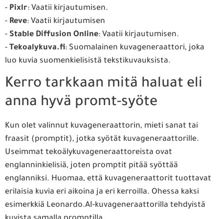
-
Pixlr
: Vaatii kirjautumisen.
-
Reve
: Vaatii kirjautumisen
-
Stable Diffusion Online
: Vaatii kirjautumisen.
-
Tekoalykuva.fi
: Suomalainen kuvageneraattori, joka
luo kuvia suomenkielisistä tekstikuvauksista.
Kerro tarkkaan mitä haluat eli
anna hyvä promt-syöte
Kun olet valinnut kuvageneraattorin, mieti sanat tai
fraasit (promptit), jotka syötät kuvageneraattorille.
Useimmat tekoälykuvageneraattoreista ovat
englanninkielisiä, joten promptit pitää syöttää
englanniksi. Huomaa, että kuvageneraattorit tuottavat
erilaisia kuvia eri aikoina ja eri kerroilla. Ohessa kaksi
esimerkkiä Leonardo.AI-kuvageneraattorilla tehdyistä
kuvista samalla promptilla.