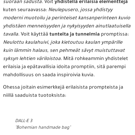
suoraan sadusta
. Voit
yhdistellä erilaisia elementtejä
kuten seuraavassa:
Neulepusero, jossa yhdistyy
moderni muotoilu ja perinteiset kansanperinteen kuvio
yhdistäen menneisyyden ja nykyisyyden ainutlaatuisella
tavalla
. Voit käyttää
tunteita ja tunnelmia
promptissa:
Neulottu kaulahuivi, joka kietoutuu kaulan ympärille
kuin lämmin halaus, sen pehmeät sävyt muistuttavat
syksyn lehtien väriloistoa
. Mitä rohkeammin yhdistelet
erilaisia ja epätavallisia idoita promptiin, sitä parempi
mahdollisuus on saada inspiroivia kuvia.
Ohessa joitain esimerkkejä erilaisista prompteista ja
niillä saaduista tuotoksista:
DALL-E 3
"Bohemian handmade bag"