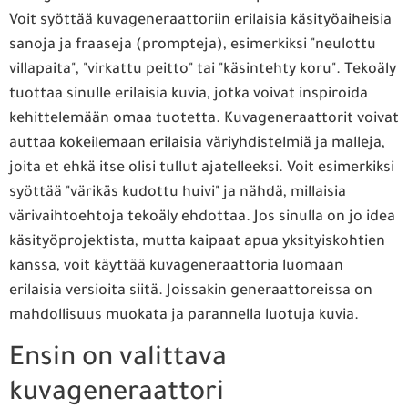
Voit syöttää kuvageneraattoriin erilaisia käsityöaiheisia
sanoja ja fraaseja (prompteja), esimerkiksi "neulottu
villapaita", "virkattu peitto" tai "käsintehty koru". Tekoäly
tuottaa sinulle erilaisia kuvia, jotka voivat inspiroida
kehittelemään omaa tuotetta. Kuvageneraattorit voivat
auttaa kokeilemaan erilaisia väriyhdistelmiä ja malleja,
joita et ehkä itse olisi tullut ajatelleeksi. Voit esimerkiksi
syöttää "värikäs kudottu huivi" ja nähdä, millaisia
värivaihtoehtoja tekoäly ehdottaa. Jos sinulla on jo idea
käsityöprojektista, mutta kaipaat apua yksityiskohtien
kanssa, voit käyttää kuvageneraattoria luomaan
erilaisia versioita siitä. Joissakin generaattoreissa on
mahdollisuus muokata ja parannella luotuja kuvia.
Ensin on valittava
kuvageneraattori