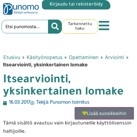
Kirjaudu tai rekisteröidy
Tarkennettu
haku
Etusivu
»
Käsityönopetus
»
Opettaminen
»
Arviointi
»
Itsearviointi, yksinkertainen lomake
Itsearviointi,
yksinkertainen lomake
16.03.2017
Tekijä:
Punomon toimitus
Lisää suosikkeihin
Tämä sisältö avautuu vain kirjautuneille käyttölisenssin
haltijoille.