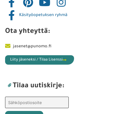
Käsityöopetuksen ryhmä
Ota yhteyttä:
jasenet@punomo.fi
Liity jäseneksi / Tilaa Lisenssi
Tilaa uutiskirje: