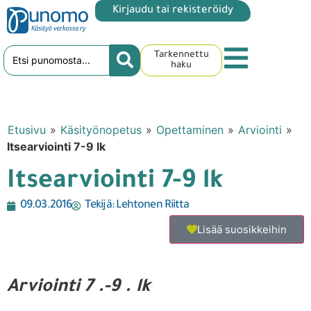
Kirjaudu tai rekisteröidy
Tarkennettu
haku
Etusivu
»
Käsityönopetus
»
Opettaminen
»
Arviointi
»
Itsearviointi 7-9 lk
Itsearviointi 7-9 lk
09.03.2016
Tekijä:
Lehtonen Riitta
Lisää suosikkeihin
Arviointi 7 .-9 . lk