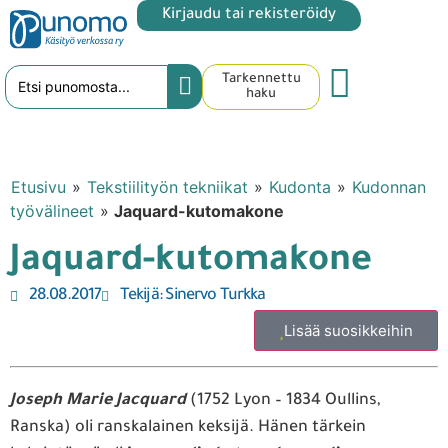
Kirjaudu tai rekisteröidy
Tarkennettu
haku
Etusivu
»
Tekstiilityön tekniikat
»
Kudonta
»
Kudonnan
työvälineet
»
Jaquard-kutomakone
Jaquard-kutomakone
28.08.2017
Tekijä:
Sinervo Turkka
Lisää suosikkeihin
Joseph Marie Jacquard
(1752 Lyon – 1834 Oullins,
Ranska) oli ranskalainen keksijä. Hänen tärkein