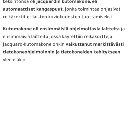
keksintönsä oli
jacquardin kutomakone, eli
automaattiset kangaspuut
, jonka toimintaa ohjasivat
reikäkortit erilaisten kuviokudosten tuottamiseksi.
Kutomakone oli ensimmäisiä ohjelmoitavia laitteita
ja
ensimmäisiä laitteita jossa käytettiin reikäkortteja.
Jacquard-kutomakone onkin
vaikuttanut merkittävästi
tietokoneohjelmoinnin ja tietokoneiden kehitykseen
yleensäkin.