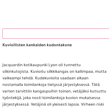
Paina tästä markkinointi hyväksyäksesi markkinointievästeet 
Kuviollisten kankaiden kudontakone
Jacquardin kotikaupunki Lyon oli tunnettu
silkinkutojista. Kuvioitu silkkikangas on kallimpaa, mutta
vaikeampi tehdä. Kudekuvioita saadaan aikaan
nostamalla loimilankoja tietyssä järjestyksessä. Tätä
varten tarvittiin kangaspuihin toinen, vetäjäksi kutsuttu
työntekijä, joka nosti loimilankoja kuvion mukaisessa
järjestyksessä. Vetäjinä oli yleisesti lapsia. Virheen riski