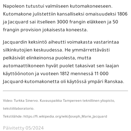
Napoleon tutustui valmiiseen kutomakoneeseen.
Kutomakone julistettiin kansalliseksi omaisuudeksi 1806
ja Jacquard sai itselleen 3000 frangin eläkkeen ja 50
frangin provision jokaisesta koneesta.
Jacquardin keksintö aiheutti voimakasta vastarintaa
silkinkutojien keskuudessa. He ymmärrettävästi
pelkäsivät elinkeinonsa puolesta, mutta
automaattikoneen hyvät puolet takasivat sen laajan
käyttöönoton ja vuoteen 1812 mennessä 11 000
Jacquard-kutomakonetta oli käytössä ympäri Ranskaa.
Video: Turkka Sinervo. Kuvauspaikka Tampereen teknillinen yliopisto,
tekstiililaboratorio.
Tekstilähde:
https://fi.wikipedia.org/wiki/Joseph_Marie_Jacquard
Päivitetty 05/2024