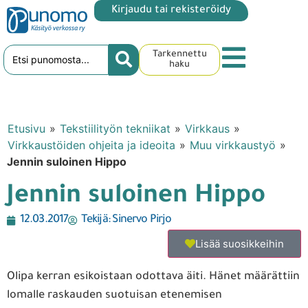
Kirjaudu tai rekisteröidy
Tarkennettu
haku
Etusivu
»
Tekstiilityön tekniikat
»
Virkkaus
»
Virkkaustöiden ohjeita ja ideoita
»
Muu virkkaustyö
»
Jennin suloinen Hippo
Jennin suloinen Hippo
12.03.2017
Tekijä:
Sinervo Pirjo
Lisää suosikkeihin
Olipa kerran esikoistaan odottava äiti. Hänet määrättiin
lomalle raskauden suotuisan etenemisen