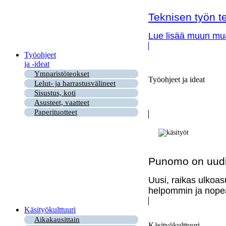
Teknisen työn te
Lue lisää muun muas
Työohjeet
ja -ideat
Ymparistöteokset
Työohjeet ja ideat
Lelut- ja harrastusvälineet
Sisustus, koti
Asusteet, vaatteet
Paperituotteet
Punomo on uudi
Uusi, raikas ulkoas
helpommin ja nopea
Käsityökulttuuri
Aikakausittain
Käsityökulttuuri