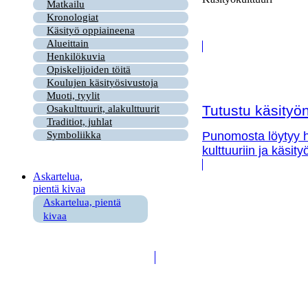
Matkailu
Kronologiat
Käsityö oppiaineena
Alueittain
Henkilökuvia
Opiskelijoiden töitä
Koulujen käsityösivustoja
Muoti, tyylit
Tutustu käsityön 
Osakulttuurit, alakulttuurit
Traditiot, juhlat
Symboliikka
Punomosta löytyy hy
kulttuuriin ja käsit
Askartelua,
pientä kivaa
Askartelua, pientä
kivaa