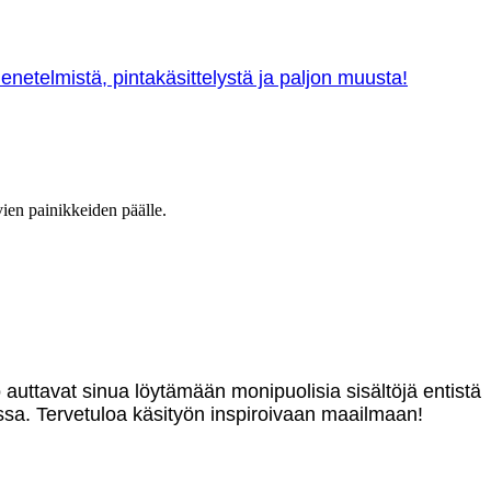
netelmistä, pintakäsittelystä ja paljon muusta!
vien painikkeiden päälle.
o auttavat sinua löytämään monipuolisia sisältöjä entistä
sa. Tervetuloa käsityön inspiroivaan maailmaan!