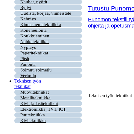
Nauhat, nyörit
Tutustu Punomon
Ryijyt
Uudista, korjaa, viimeistele
Kehräys
Punomon tekstiility
Kinnasneulatekniikka
ohjeita ja opetusma
Koneneulonta
Koukkuaminen
Nahkatekniikat
Nypläys
Paperitekniikat
Pitsit
Punonta
Solmut, solmeilu
Verhoilu
Teknisen työn
tekniikat
Muovitekniikat
Teknisen työn tekniikat
Metallitekniikka
Kivi- ja lasitekniikat
Elektroniikka, TVT, ICT
Puutekniikka
Kivitekniikka