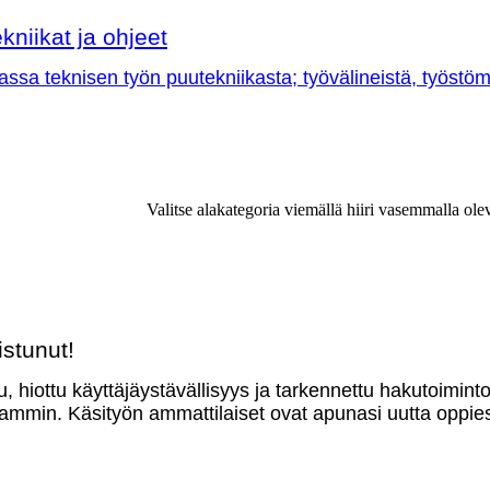
kniikat ja ohjeet
sa teknisen työn puutekniikasta; työvälineistä, työstöme
Valitse alakategoria viemällä hiiri vasemmalla ole
stunut!
u, hiottu käyttäjäystävällisyys ja tarkennettu hakutoimint
mmin. Käsityön ammattilaiset ovat apunasi uutta oppies