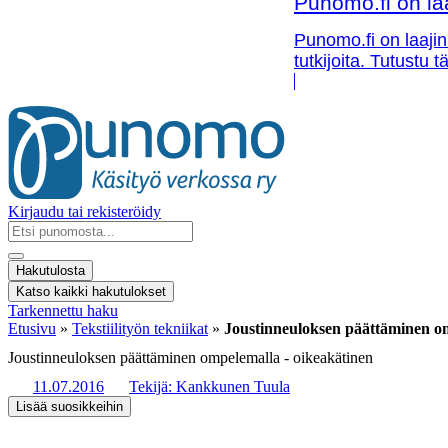
Punomo.fi on la
Punomo.fi on laajin
tutkijoita. Tutustu
Kirjaudu tai rekisteröidy
Search
...
Hakutulosta
Katso kaikki hakutulokset
Tarkennettu haku
Etusivu
»
Tekstiilityön tekniikat
»
Joustinneuloksen päättäminen om
Joustinneuloksen päättäminen ompelemalla - oikeakätinen
11.07.2016
Tekijä:
Kankkunen Tuula
Lisää suosikkeihin