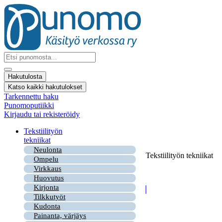
Mene
sisältöön
Search
...
Hakutulosta
Katso kaikki hakutulokset
Tarkennettu haku
Punomoputiikki
Kirjaudu tai rekisteröidy
Tekstiilityön
tekniikat
Neulonta
Tekstiilityön tekniikat
Ompelu
Virkkaus
Huovutus
Kirjonta
Tilkkutyöt
Kudonta
Painanta, värjäys