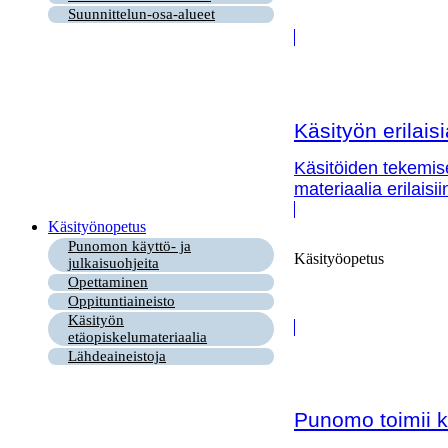
Suunnittelun-osa-alueet
Käsityön erilai
Käsitöiden tekemis
materiaalia erilaisi
Käsityönopetus
Punomon käyttö- ja
Käsityöopetus
julkaisuohjeita
Opettaminen
Oppituntiaineisto
Käsityön
etäopiskelumateriaalia
Lähdeaineistoja
Punomo toimii k