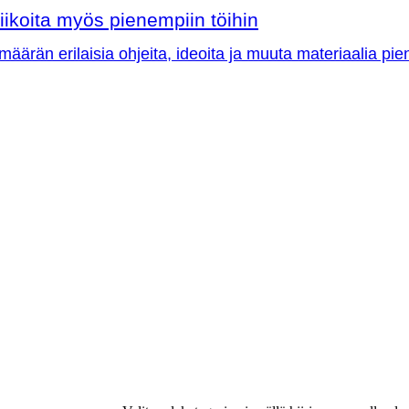
iikoita myös pienempiin töihin
äärän erilaisia ohjeita, ideoita ja muuta materiaalia p