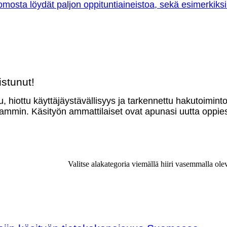
omosta löydät paljon oppituntiaineistoa, sekä esimerkiksi
stunut!
u, hiottu käyttäjäystävällisyys ja tarkennettu hakutoimint
mmin. Käsityön ammattilaiset ovat apunasi uutta oppies
Valitse alakategoria viemällä hiiri vasemmalla ole