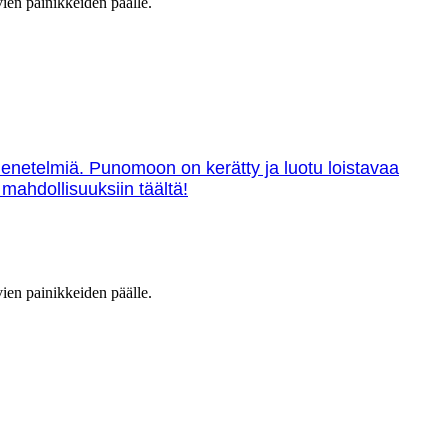
vien painikkeiden päälle.
menetelmiä. Punomoon on kerätty ja luotu loistavaa
 mahdollisuuksiin täältä!
vien painikkeiden päälle.