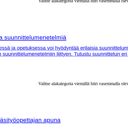
Valitse alakategoria viemällä hiiri vasemmalla ole
sia suunnittelumenetelmiä
essä ja opetuksessa voi hyödyntää erilaisia suunnittelu
in suunnittelumenetelmiin liittyen. Tutustu suunnittelun eri
Valitse alakategoria viemällä hiiri vasemmalla ole
äsityöopettajan apuna