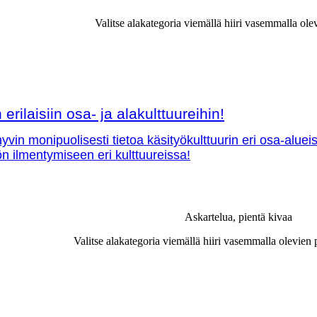
Valitse alakategoria viemällä hiiri vasemmalla ole
erilaisiin osa- ja alakulttuureihin!
vin monipuolisesti tietoa käsityökulttuurin eri osa-aluei
yön ilmentymiseen eri kulttuureissa!
Askartelua, pientä kivaa
Valitse alakategoria viemällä hiiri vasemmalla olevien 