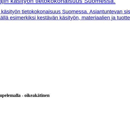
ajin käsityön tietokokonaisuus Suomessa.
 käsityön tietokokonaisuus Suomessa. Asiantuntevan sisäl
 täällä esimerkiksi kestävän käsityön, materiaalien ja tuo
pelemalla - oikeakätinen