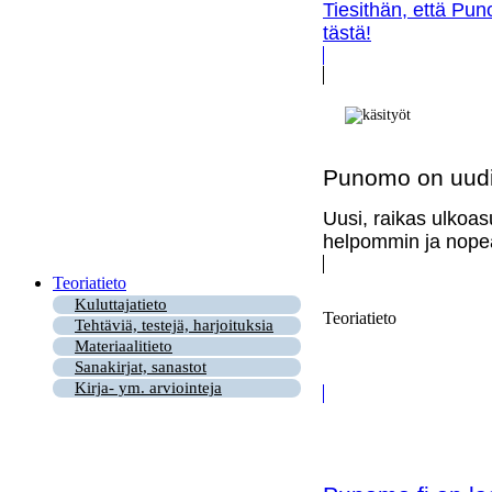
Tiesithän, että Pun
tästä!
Punomo on uudi
Uusi, raikas ulkoas
helpommin ja nopea
Teoriatieto
Kuluttajatieto
Teoriatieto
Tehtäviä, testejä, harjoituksia
Materiaalitieto
Sanakirjat, sanastot
Kirja- ym. arviointeja