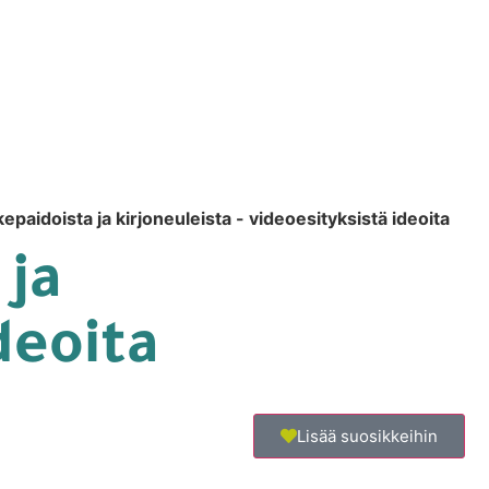
kepaidoista ja kirjoneuleista - videoesityksistä ideoita
 ja
deoita
Lisää suosikkeihin