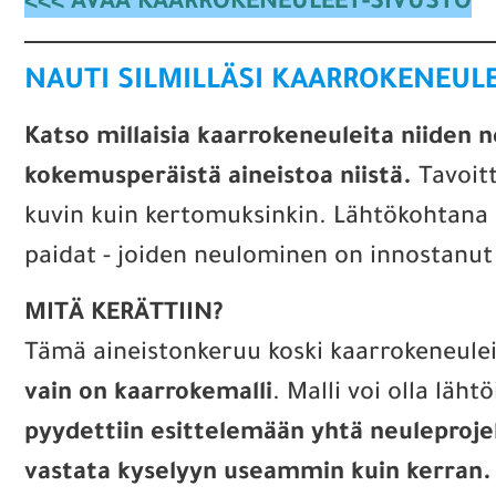
<<< AVAA KAARROKENEULEET-SIVUSTO
NAUTI SILMILLÄSI KAARROKENEULE
Katso millaisia kaarrokeneuleita niiden n
kokemusperäistä aineistoa niistä.
Tavoitt
kuvin kuin kertomuksinkin. Lähtökohtana ovat
paidat - joiden neulominen on innostanut
MITÄ KERÄTTIIN?
Tämä aineistonkeruu koski kaarrokeneuleit
vain on kaarrokemalli
. Malli voi olla läht
pyydettiin esittelemään yhtä neuleprojek
vastata kyselyyn useammin kuin kerran