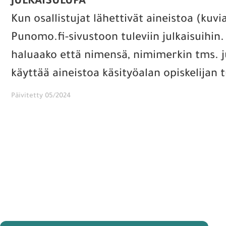
JULKAISULUPA
Kun osallistujat lähettivät aineistoa (kuvia,
Punomo.fi-sivustoon tuleviin julkaisuihin
haluaako että nimensä, nimimerkin tms. j
käyttää aineistoa käsityöalan opiskelijan
Päivitetty 05/2024