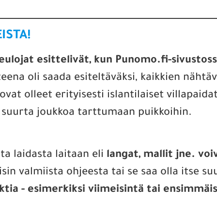
ISTA!
eulojat esittelivät, kun Punomo.fi-sivustoss
eena oli saada esiteltäväksi, kaikkien nähtä
 olleet erityisesti islantilaiset villapaidat 
 suurta joukkoa tarttumaan puikkoihin.
a laidasta laitaan eli
langat, mallit jne. vo
öisin valmiista ohjeesta tai se saa olla itse suu
tia - esimerkiksi viimeisintä tai ensimmäis
.