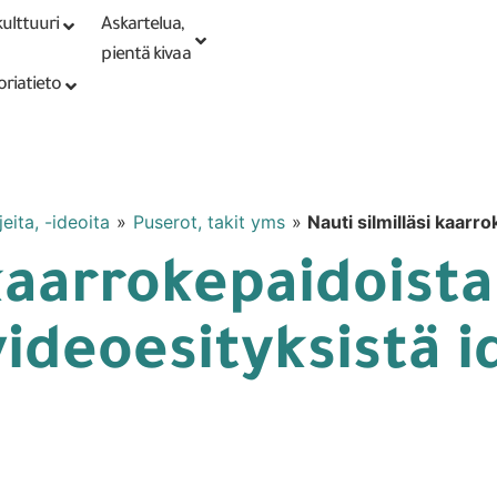
ulttuuri
Askartelua,
Kirjaudu tai
Punomoputiikki
rekisteröidy
pientä kivaa
oriatieto
eita, -ideoita
»
Puserot, takit yms
»
Nauti silmilläsi kaarro
 kaarrokepaidoista
videoesityksistä i