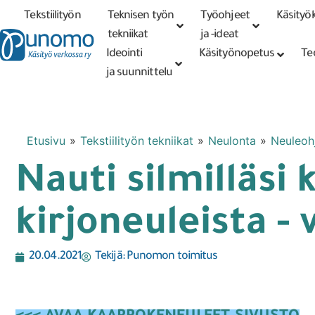
Tekstiilityön
Teknisen työn
Työohjeet
Käsityök
Tarkennettu
haku
tekniikat
tekniikat
ja -ideat
Ideointi
Käsityönopetus
Te
ja suunnittelu
Etusivu
»
Tekstiilityön tekniikat
»
Neulonta
»
Neuleohj
Nauti silmilläsi
kirjoneuleista - 
20.04.2021
Tekijä:
Punomon toimitus