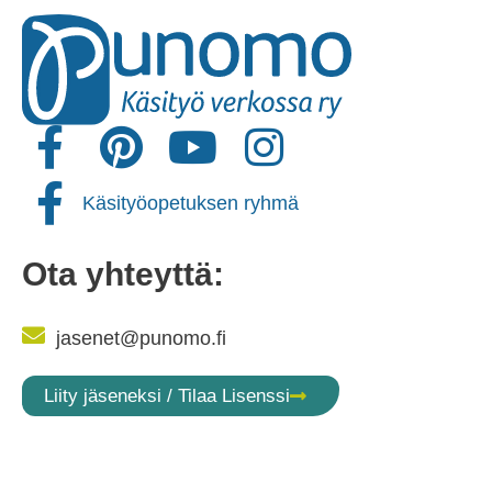
Käsityöopetuksen ryhmä
Ota yhteyttä:
jasenet@punomo.fi
Liity jäseneksi / Tilaa Lisenssi