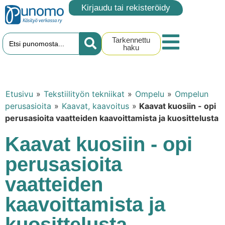
Kirjaudu tai rekisteröidy
Tarkennettu
haku
Etusivu
»
Tekstiilityön tekniikat
»
Ompelu
»
Ompelun
perusasioita
»
Kaavat, kaavoitus
»
Kaavat kuosiin - opi
perusasioita vaatteiden kaavoittamista ja kuosittelusta
Kaavat kuosiin - opi
perusasioita
vaatteiden
kaavoittamista ja
kuosittelusta