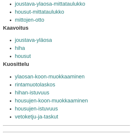
joustava-ylaosa-mittataulukko
housut-mittataulukko
mittojen-otto
Kaavoitus
joustava-yläosa
hiha
housut
Kuosittelu
ylaosan-koon-muokkaaminen
rintamuotolaskos
hihan-istuvuus
housujen-koon-muokkaaminen
housujen-istuvuus
vetoketju-ja-taskut