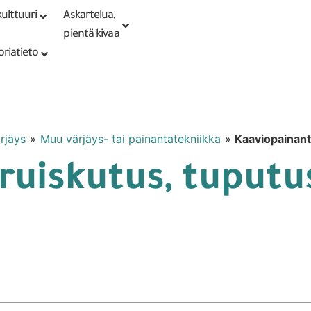
ulttuuri
Askartelua,
Kirjaudu tai
Punomoputiikki
rekisteröidy
pientä kivaa
oriatieto
rjäys
»
Muu värjäys- tai painantatekniikka
»
Kaaviopainant
ruiskutus, tuputu