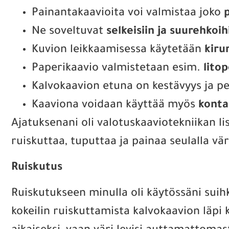
Painantakaavioita voi valmistaa joko
Ne soveltuvat
selkeisiin ja suurehkoih
Kuvion leikkaamisessa käytetään
kiru
Paperikaavio valmistetaan esim.
lito
Kalvokaavion etuna on kestävyys ja pe
Kaaviona voidaan käyttää myös
konta
Ajatuksenani oli valotuskaaviotekniikan li
ruiskuttaa, tuputtaa ja painaa seulalla vär
Ruiskutus
Ruiskutukseen minulla oli käytössäni suih
kokeilin ruiskuttamista kalvokaavion läpi 