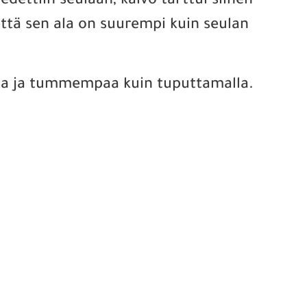
edettiin seulaan, kalvo tarttui siihen
 että sen ala on suurempi kuin seulan
saista ja tummempaa kuin tuputtamalla.