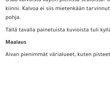
Osaa kalvoista käytin pienissä seuloissa. K
kiinni. Kalvoa ei siis mietenkään tarvinnu
pohja.
Tällä tavalla painetuista kuvioista tuli ky
Maalaus
Aivan pienimmät värialueet, kuten pisteet,