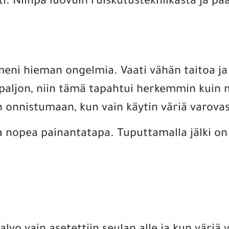
sti. Niinpä luovuin ruiskutustekniikasta ja 
eni hieman ongelmia. Vaati vähän taitoa ja h
li paljon, niin tämä tapahtui herkemmin kuin
n onnistumaan, kun vain käytin väriä varovas
a nopea painantatapa. Tuputtamalla jälki o