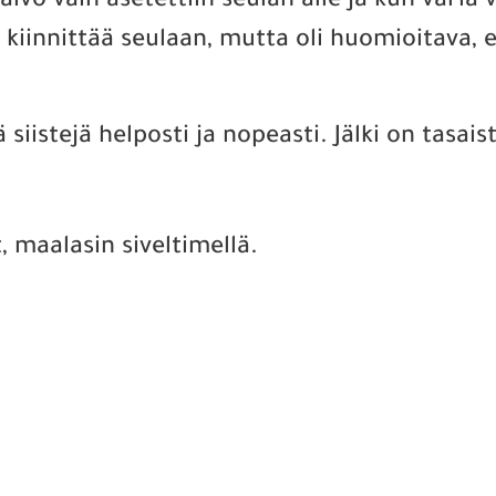
alvo vain asetettiin seulan alle ja kun väriä v
t kiinnittää seulaan, mutta oli huomioitava,
llä siistejä helposti ja nopeasti. Jälki on ta
 maalasin siveltimellä.