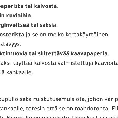
paperista tai kalvosta
.
in kuvioihin
.
rginveitseä tai saksi
a.
posterista
ja se on melko kertakäyttöinen.
stävyys.
ktimuovia tai silitettävää kaavapaperia
.
säksi käyttää kalvosta valmistettuja kaavioit
iä kankaalle.
kupullo sekä ruiskutusemulsiota, johon väri
kankaalle, totesin että se on mahdotonta. El