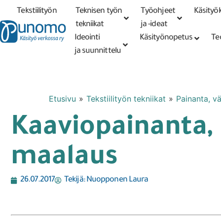
Tekstiilityön
Teknisen työn
Työohjeet
Käsityök
Tarkennettu
haku
tekniikat
tekniikat
ja -ideat
Ideointi
Käsityönopetus
Te
ja suunnittelu
Etusivu
»
Tekstiilityön tekniikat
»
Painanta, vä
Kaaviopainanta, 
maalaus
26.07.2017
Tekijä:
Nuopponen Laura