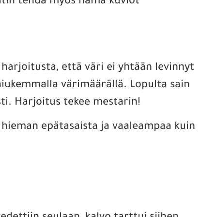
päätin tehdä myös nämä kuviot
arjoitusta, että väri ei yhtään levinnyt
 niukemmalla värimäärällä. Lopulta sain
ti. Harjoitus tekee mestarin!
n hieman epätasaista ja vaaleampaa kuin