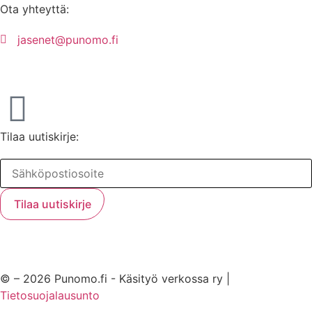
Ota yhteyttä:
jasenet@punomo.fi
Liity jäseneksi / Tilaa Lisenssi
Tilaa uutiskirje:
© – 2026 Punomo.fi - Käsityö verkossa ry |
Tietosuojalausunto