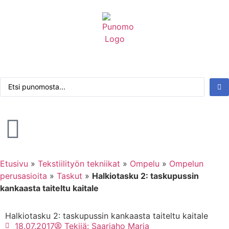
Kirjaudu tai rekisteröidy
Tarkennettu haku
Etusivu
»
Tekstiilityön tekniikat
»
Ompelu
»
Ompelun
perusasioita
»
Taskut
»
Halkiotasku 2: taskupussin
kankaasta taiteltu kaitale
Halkiotasku 2: taskupussin kankaasta taiteltu kaitale
18.07.2017
Tekijä:
Saariaho Marja