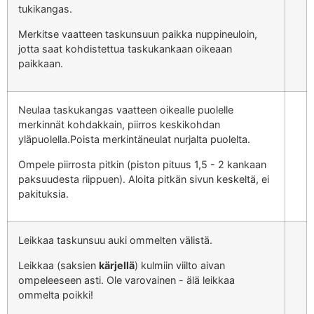
tukikangas.
Merkitse vaatteen taskunsuun paikka nuppineuloin,
jotta saat kohdistettua taskukankaan oikeaan
paikkaan.
Neulaa taskukangas vaatteen oikealle puolelle
merkinnät kohdakkain, piirros keskikohdan
yläpuolella.Poista merkintäneulat nurjalta puolelta.
Ompele piirrosta pitkin (piston pituus 1,5 - 2 kankaan
paksuudesta riippuen). Aloita pitkän sivun keskeltä, ei
pakituksia.
Leikkaa taskunsuu auki ommelten välistä.
Leikkaa (saksien
kärjellä
) kulmiin viilto aivan
ompeleeseen asti. Ole varovainen - älä leikkaa
ommelta poikki!