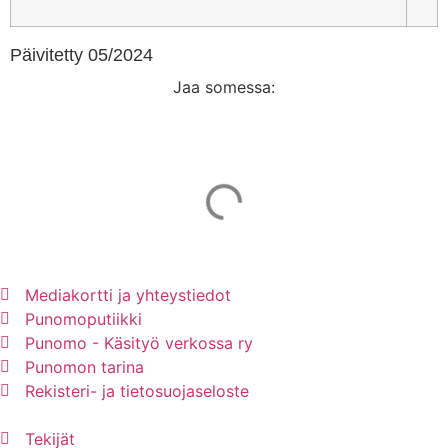
Päivitetty 05/2024
Jaa somessa:
Mainos Punomoon? - tule yhteistyökumppaniksi!
Mediakortti ja yhteystiedot
Punomoputiikki
Punomo - Käsityö verkossa ry
Punomon tarina
Rekisteri- ja tietosuojaseloste
Tekijät