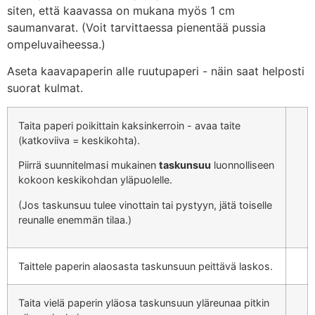
siten, että kaavassa on mukana myös 1 cm
saumanvarat. (Voit tarvittaessa pienentää pussia
ompeluvaiheessa.)
Aseta kaavapaperin alle ruutupaperi - näin saat helposti
suorat kulmat.
Taita paperi poikittain kaksinkerroin - avaa taite
(katkoviiva = keskikohta).
Piirrä suunnitelmasi mukainen
taskunsuu
luonnolliseen
kokoon keskikohdan yläpuolelle.
(Jos taskunsuu tulee vinottain tai pystyyn, jätä toiselle
reunalle enemmän tilaa.)
Taittele paperin alaosasta taskunsuun peittävä laskos.
Taita vielä paperin yläosa taskunsuun yläreunaa pitkin