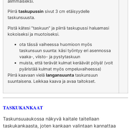
alimmaiseksi.
Piirrä
taskupussin
sivut 3 cm etäisyydelle
taskunsuusta.
Pistä kätesi "taskuun" ja piirrä taskupussi haluamasi
kokoiseksi ja muotoiseksi.
ota tässä vaiheessa huomioon myös
taskunsuun suunta: käsi työntyy eri asennossa
vaaka-, viisto- ja pystytaskuun
muista, että terävät kulmat keräävät pölyä! (voit
pyäristää kulmat myös ompeluvaiheessa)
Piirrä kaavaan vielä
langansuunta
taskunsuun
suuntaisena. Leikkaa kaava ja avaa taitokset.
TASKUKANKAAT
Taskunsuuaukossa näkyvä kaitale taitellaan
taskukankaasta, joten kankaan valintaan kannattaa