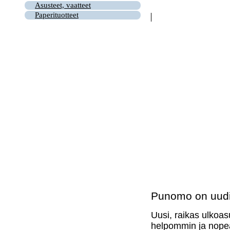
Asusteet, vaatteet
Paperituotteet
Punomo on uudi
Uusi, raikas ulkoas
helpommin ja nopea