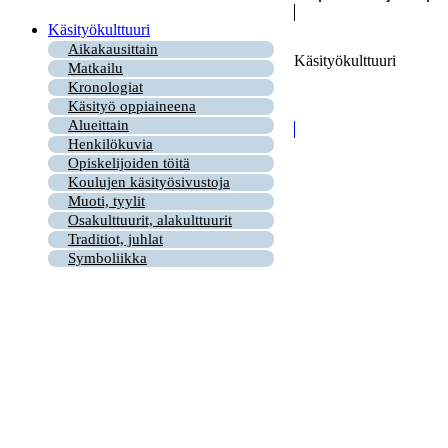
Käsityökulttuuri
Aikakausittain
Käsityökulttuuri
Matkailu
Kronologiat
Käsityö oppiaineena
Alueittain
Henkilökuvia
Opiskelijoiden töitä
Koulujen käsityösivustoja
Muoti, tyylit
Osakulttuurit, alakulttuurit
Traditiot, juhlat
Symboliikka