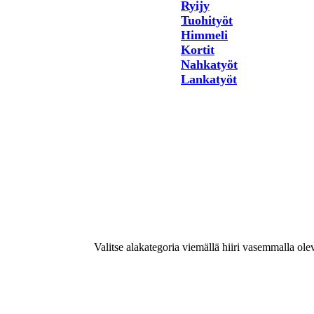
Ryijy
Tuohityöt
Himmeli
Kortit
Nahkatyöt
Lankatyöt
Valitse alakategoria viemällä hiiri vasemmalla ole