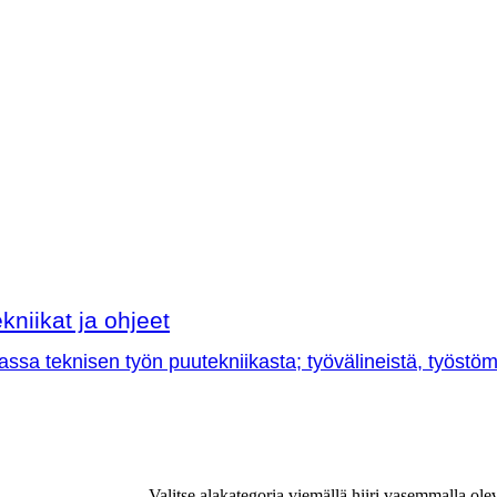
kniikat ja ohjeet
sa teknisen työn puutekniikasta; työvälineistä, työstöme
Valitse alakategoria viemällä hiiri vasemmalla ole