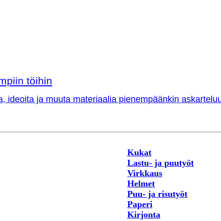
mpiin töihin
a, ideoita ja muuta materiaalia pienempäänkin askarteluu
Kukat
Lastu- ja puutyöt
Virkkaus
Helmet
Puu- ja risutyöt
Paperi
Kirjonta