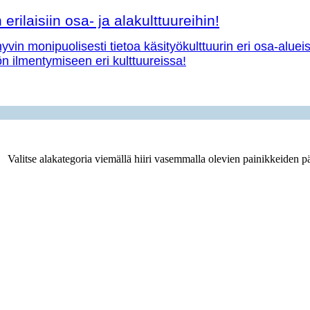
erilaisiin osa- ja alakulttuureihin!
vin monipuolisesti tietoa käsityökulttuurin eri osa-aluei
yön ilmentymiseen eri kulttuureissa!
Valitse alakategoria viemällä hiiri vasemmalla olevien painikkeiden pä