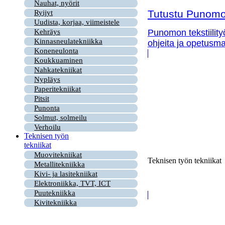
Nauhat, nyörit
Tutustu Punomon
Ryijyt
Uudista, korjaa, viimeistele
Kehräys
Punomon tekstiility
Kinnasneulatekniikka
ohjeita ja opetusma
Koneneulonta
Koukkuaminen
Nahkatekniikat
Nypläys
Paperitekniikat
Pitsit
Punonta
Solmut, solmeilu
Verhoilu
Teknisen työn
tekniikat
Muovitekniikat
Teknisen työn tekniikat
Metallitekniikka
Kivi- ja lasitekniikat
Elektroniikka, TVT, ICT
Puutekniikka
Kivitekniikka