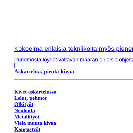
Kokoelma erilaisia tekniikoita myös piene
Punomosta löydät valtavan määrän erilaisia ohjeit
Askartelua, pientä kivaa
Kivet askartelussa
Lelut, pehmot
Olkityöt
Neulonta
Metallityöt
Vielä muuta kivaa
Kangastyöt