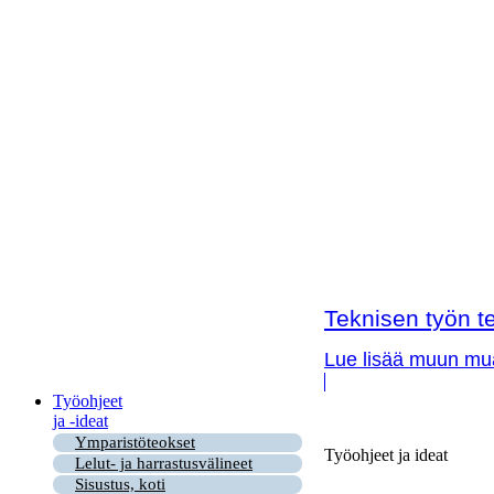
Teknisen työn te
Lue lisää muun muas
Työohjeet
ja -ideat
Ymparistöteokset
Työohjeet ja ideat
Lelut- ja harrastusvälineet
Sisustus, koti