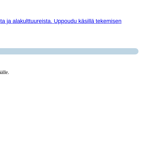
sta ja alakulttuureista. Uppoudu käsillä tekemisen
älle.