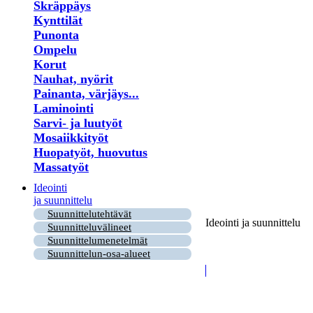
Skräppäys
Kynttilät
Punonta
Ompelu
Korut
Nauhat, nyörit
Painanta, värjäys...
Laminointi
Sarvi- ja luutyöt
Mosaiikkityöt
Huopatyöt, huovutus
Massatyöt
Ideointi
ja suunnittelu
Suunnittelutehtävät
Ideointi ja suunnittelu
Suunnitteluvälineet
Suunnittelumenetelmät
Suunnittelun-osa-alueet