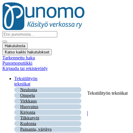
Mene
sisältöön
Search
...
Hakutulosta
Katso kaikki hakutulokset
Tarkennettu haku
Punomoputiikki
Kirjaudu tai rekisteröidy
Tekstiilityön
tekniikat
Neulonta
Tekstiilityön tekniikat
Ompelu
Virkkaus
Huovutus
Kirjonta
Tilkkutyöt
Kudonta
Painanta, värjäys