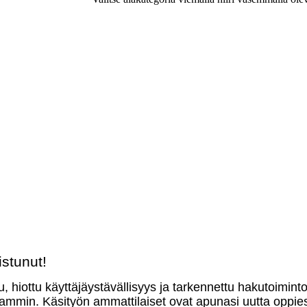
stunut!
u, hiottu käyttäjäystävällisyys ja tarkennettu hakutoimint
mmin. Käsityön ammattilaiset ovat apunasi uutta oppies