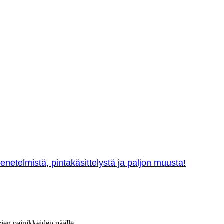
netelmistä, pintakäsittelystä ja paljon muusta!
vien painikkeiden päälle.