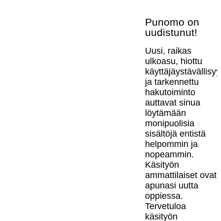
Punomo on
uudistunut!
Uusi, raikas
ulkoasu, hiottu
käyttäjäystävällisy
ja tarkennettu
hakutoiminto
auttavat sinua
löytämään
monipuolisia
sisältöjä entistä
helpommin ja
nopeammin.
Käsityön
ammattilaiset ovat
apunasi uutta
oppiessa.
Tervetuloa
käsityön