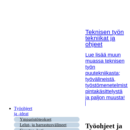
Teknisen työn
tekniikat ja
ohjeet
Lue lisää muun
muassa teknisen
työn
puutekniikasta;
työvälineistä,
työstömenetelmistä
pintakäsittelystä
ja paljon muusta!
Työohjeet
ja -ideat
Ymparistöteokset
Työohjeet ja
Lelut- ja harrastusvälineet