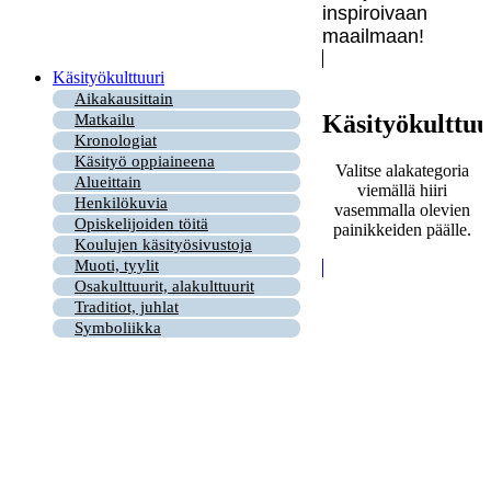
inspiroivaan
maailmaan!
Käsityökulttuuri
Aikakausittain
Käsityökulttuu
Matkailu
Kronologiat
Käsityö oppiaineena
Valitse alakategoria
Alueittain
viemällä hiiri
Henkilökuvia
vasemmalla olevien
Opiskelijoiden töitä
painikkeiden päälle.
Koulujen käsityösivustoja
Muoti, tyylit
Osakulttuurit, alakulttuurit
Traditiot, juhlat
Symboliikka