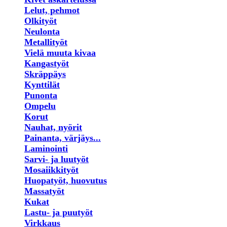
Lelut, pehmot
Olkityöt
Neulonta
Metallityöt
Vielä muuta kivaa
Kangastyöt
Skräppäys
Kynttilät
Punonta
Ompelu
Korut
Nauhat, nyörit
Painanta, värjäys...
Laminointi
Sarvi- ja luutyöt
Mosaiikkityöt
Huopatyöt, huovutus
Massatyöt
Kukat
Lastu- ja puutyöt
Virkkaus