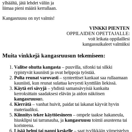
ylhäältä, jätä lehdet väliin ja
liimaa pieni määrä kerrallaan.
Kangasruusu on nyt valmis!
VINKKI PIENTEN
OPPILAIDEN OPETTAJALLE:
voit leikata oppilaillesi
kangassuikaleet valmiiksi
Muita vinkkejä kangasruusun tekemiseen:
Valitse ohutta kangasta
– puuvilla, sifonki tai silkki
rypistyvät kauniisti ja ovat helppoja työstää.
Polta reunat varovasti
– synteettiset kankaat saa rullaamaan
kauniisti, kun reunat sulattaa kevyesti kynttilän liekissä.
Käytä eri sävyjä
– yhdistä samansävyisiä kankaita
kerroksittain saadaksesi elävän ja aidon näköisen
kangasruusu
n.
Kierrätä
– vanhat huivit, paidat tai lakanat käyvät hyvin
materiaaliksi.
Kiinnitys tekee käyttöesineen
– ompele taakse hakaneula,
hiusklipsi tai tarranauha, ja
kangasruusu
toimii asusteena tai
koristeena.
Lisää helmi tai nappi keskelle
– saat tyylikkään viimeistelyn