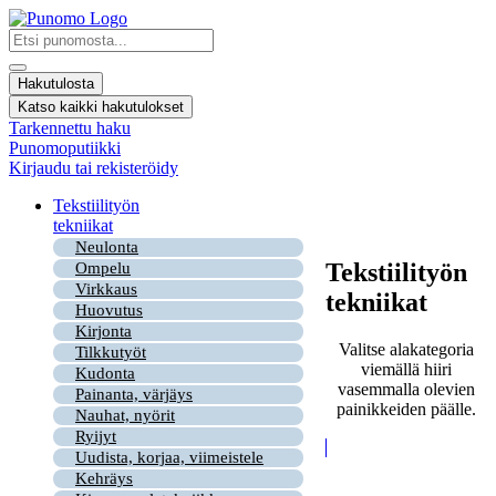
Mene
sisältöön
Search
...
Hakutulosta
Katso kaikki hakutulokset
Tarkennettu haku
Punomoputiikki
Kirjaudu tai rekisteröidy
Tekstiilityön
tekniikat
Neulonta
Tekstiilityön
Ompelu
Virkkaus
tekniikat
Huovutus
Kirjonta
Valitse alakategoria
Tilkkutyöt
viemällä hiiri
Kudonta
vasemmalla olevien
Painanta, värjäys
painikkeiden päälle.
Nauhat, nyörit
Ryijyt
Uudista, korjaa, viimeistele
Kehräys