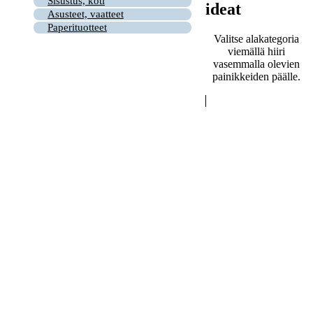
Sisustus, koti
ideat
Asusteet, vaatteet
Paperituotteet
Valitse alakategoria
viemällä hiiri
vasemmalla olevien
painikkeiden päälle.