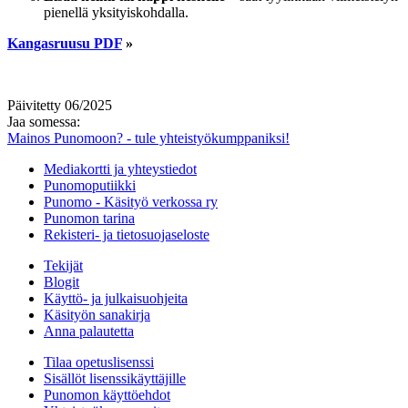
pienellä yksityiskohdalla.
Kangasruusu PDF
»
Päivitetty 06/2025
Jaa somessa:
Mainos Punomoon? - tule yhteistyökumppaniksi!
Mediakortti ja yhteystiedot
Punomoputiikki
Punomo - Käsityö verkossa ry
Punomon tarina
Rekisteri- ja tietosuojaseloste
Tekijät
Blogit
Käyttö- ja julkaisuohjeita
Käsityön sanakirja
Anna palautetta
Tilaa opetuslisenssi
Sisällöt lisenssikäyttäjille
Punomon käyttöehdot