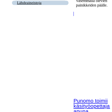
vasemmalla olevien
Lähdeaineistoja
painikkeiden päälle.
Punomo toimii
käsityöopettaja
apuna