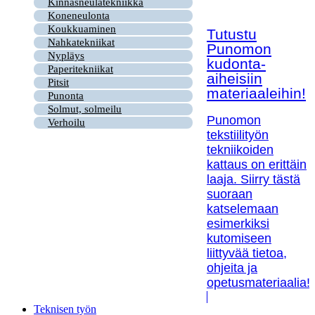
Kinnasneulatekniikka
Koneneulonta
Koukkuaminen
Tutustu
Nahkatekniikat
Punomon
Nypläys
kudonta-
Paperitekniikat
aiheisiin
Pitsit
materiaaleihin!
Punonta
Solmut, solmeilu
Punomon
Verhoilu
tekstiilityön
tekniikoiden
kattaus on erittäin
laaja. Siirry tästä
suoraan
katselemaan
esimerkiksi
kutomiseen
liittyvää tietoa,
ohjeita ja
opetusmateriaalia!
Teknisen työn