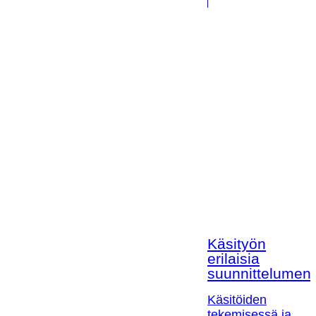
Käsityön
erilaisia
suunnittelumen
Käsitöiden
tekemisessä ja