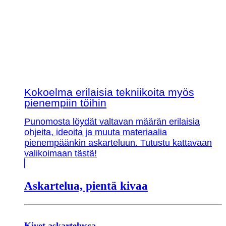
Kokoelma erilaisia tekniikoita myös
pienempiin töihin
Punomosta löydät valtavan määrän erilaisia
ohjeita, ideoita ja muuta materiaalia
pienempäänkin askarteluun. Tutustu kattavaan
valikoimaan tästä!
Askartelua, pientä kivaa
Kivet askartelussa