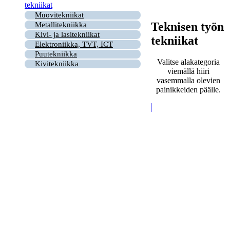
tekniikat
Muovitekniikat
Teknisen työn
Metallitekniikka
Kivi- ja lasitekniikat
tekniikat
Elektroniikka, TVT, ICT
Puutekniikka
Valitse alakategoria
Kivitekniikka
viemällä hiiri
vasemmalla olevien
painikkeiden päälle.