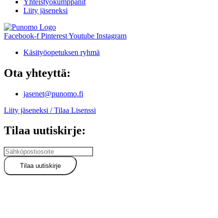
Yhteistyökumppanit
Liity jäseneksi
Facebook-f
Pinterest
Youtube
Instagram
Käsityöopetuksen ryhmä
Ota yhteyttä:
jasenet@punomo.fi
Liity jäseneksi / Tilaa Lisenssi
Tilaa uutiskirje: