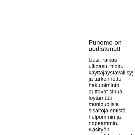
Punomo on
uudistunut!
Uusi, raikas
ulkoasu, hiottu
käyttäjäystävällisy
ja tarkennettu
hakutoiminto
auttavat sinua
löytämään
monipuolisia
sisältöjä entistä
helpommin ja
nopeammin.
Käsityön