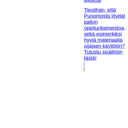
Tiesithän, että
Punomosta löydät
paljon
oppituntiaineistoa,
sekä esimerkiksi
hyviä materiaalia
sijaisen käyttöön?
Tutustu sisältöön
tästä!