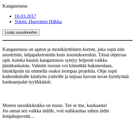
Kangasruusu
16.03.2017
Tekijä:
Huovinen Hilkka
Lisää suosikkeihin
Kangasruusu on ajaton ja monikäyttöinen koriste, joka sopii niin
asusteisiin, lahjapaketointiin kuin sisustukseenkin. Tässä ohjeessa
opit, kuinka kaunis kangasruusu syntyy helposti vaikka
jämäkankaista. Valmiin ruusun voi kiinnittää hakaneulaan,
hiusklipsiin tai ommella osaksi isompaa projektia. Ohje sopii
kaikenikäisille käsityön ystäville ja tarjoaa luovan tavan hyödyntää
kankaanpalat tyylikkäästi.
Monen suosikkikukka on ruusu. Tee se itse, kankaasta!
Jos annat sen vaikka äidille, voit suihkauttaa siihen äidin
lempihajuvettä…