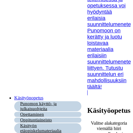
opetuksessa voi
hyödyntää
erilaisia
suunnittelumenetel
Punomoon on
kerätty ja luotu
loistavaa
materiaalia
erilaisiin
suunnittelumenetel
liittyen. Tutustu
suunnittelun eri
mahdollisuuksiin
täältä!
Käsityönopetus
Punomon käyttö- ja
julkaisuohjeita
Käsityöopetus
Opettaminen
Oppituntiaineisto
Valitse alakategoria
Käsityön
viemällä hiiri
etäopiskelumateriaalia