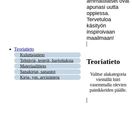
ammattilaiset ovat
apunasi uutta
oppiessa.
Tervetuloa
käsityön
inspiroivaan
maailmaan!
Teoriatieto
Kuluttajatieto
Teoriatieto
Tehtäviä, testejä, harjoituksia
Materiaalitieto
Sanakirjat, sanastot
Valitse alakategoria
Kirja- ym. arviointeja
viemällä hiiri
vasemmalla olevien
painikkeiden päälle.