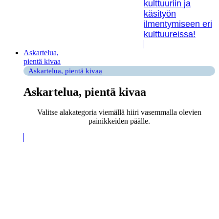
kulttuuriin ja
käsityön
ilmentymiseen eri
kulttuureissa!
Askartelua,
pientä kivaa
Askartelua, pientä kivaa
Askartelua, pientä kivaa
Valitse alakategoria viemällä hiiri vasemmalla olevien
painikkeiden päälle.