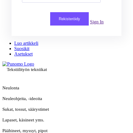
Rekisteröidy
Sign In
Luo artikkeli
Suosikit
Asetukset
Tekstiilityön tekniikat
Neulonta
Neuleohjeita, -ideoita
Sukat, tossut, säärystimet
Lapaset, käsineet yms.
Päähineet, myssyt, pipot