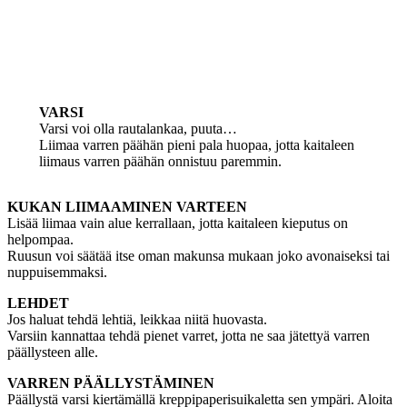
VARSI
Varsi voi olla rautalankaa, puuta…
Liimaa varren päähän pieni pala huopaa, jotta kaitaleen
liimaus varren päähän onnistuu paremmin.
KUKAN LIIMAAMINEN VARTEEN
Lisää liimaa vain alue kerrallaan, jotta kaitaleen kieputus on
helpompaa.
Ruusun voi säätää itse oman makunsa mukaan joko avonaiseksi tai
nuppuisemmaksi.
LEHDET
Jos haluat tehdä lehtiä, leikkaa niitä huovasta.
Varsiin kannattaa tehdä pienet varret, jotta ne saa jätettyä varren
päällysteen alle.
VARREN PÄÄLLYSTÄMINEN
Päällystä varsi kiertämällä kreppipaperisuikaletta sen ympäri. Aloita