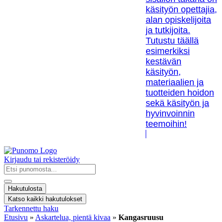
käsityön opettajia,
alan opiskelijoita
ja tutkijoita.
Tutustu täällä
esimerkiksi
kestävän
käsityön,
materiaalien ja
tuotteiden hoidon
sekä käsityön ja
hyvinvoinnin
teemoihin!
Kirjaudu tai rekisteröidy
Search
...
Hakutulosta
Katso kaikki hakutulokset
Tarkennettu haku
Etusivu
»
Askartelua, pientä kivaa
»
Kangasruusu