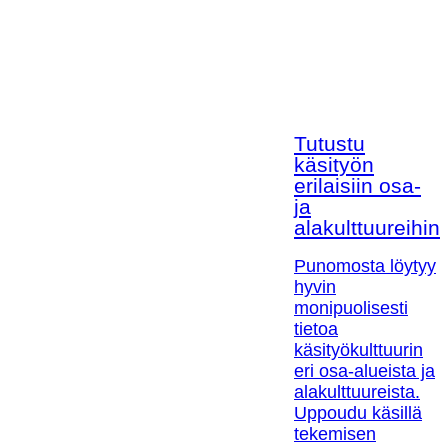
Tutustu
käsityön
erilaisiin osa-
ja
alakulttuureihin!
Punomosta löytyy
hyvin
monipuolisesti
tietoa
käsityökulttuurin
eri osa-alueista ja
alakulttuureista.
Uppoudu käsillä
tekemisen