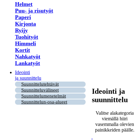
Helmet
Puu- ja risutyöt
Paperi
Kirjonta
Ryijy
Tuohityöt
Himmeli
Kortit
Nahkatyöt
Lankatyöt
Ideointi
ja suunnittelu
Suunnittelutehtävät
Ideointi ja
Suunnitteluvälineet
Suunnittelumenetelmät
suunnittelu
Suunnittelun-osa-alueet
Valitse alakategoria
viemällä hiiri
vasemmalla olevien
painikkeiden päälle.