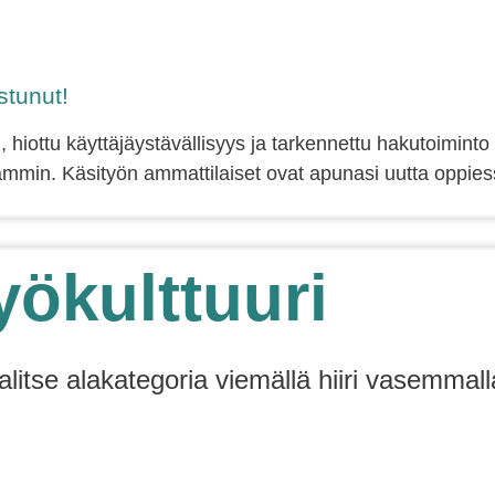
tunut!
, hiottu käyttäjäystävällisyys ja tarkennettu hakutoiminto
min. Käsityön ammattilaiset ovat apunasi uutta oppiess
yökulttuuri
alitse alakategoria viemällä hiiri vasemmall