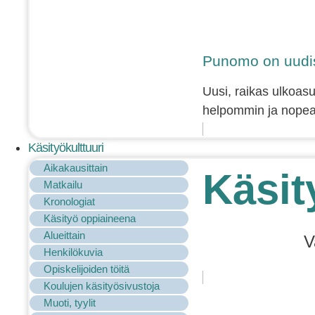
Punomo on uudis
Uusi, raikas ulkoasu
helpommin ja nopeam
Käsityökulttuuri
Aikakausittain
Käsit
Matkailu
Kronologiat
Käsityö oppiaineena
Alueittain
V
Henkilökuvia
Opiskelijoiden töitä
Koulujen käsityösivustoja
Muoti, tyylit