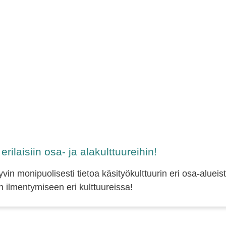
rilaisiin osa- ja alakulttuureihin!
in monipuolisesti tietoa käsityökulttuurin eri osa-alueis
ön ilmentymiseen eri kulttuureissa!