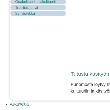
Osakulttuurit, alakulttuurit
Traditiot, juhlat
Symboliikka
Tutustu käsityön e
Punomosta löytyy hyv
kulttuuriin ja käsity
Askartelua,