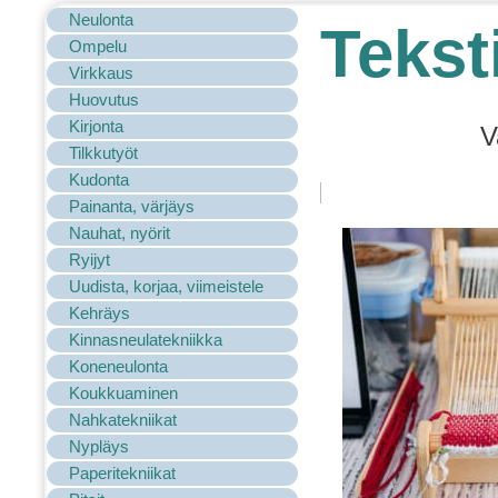
Neulonta
Teksti
Ompelu
Virkkaus
Huovutus
Kirjonta
V
Tilkkutyöt
Kudonta
Painanta, värjäys
Nauhat, nyörit
Ryijyt
Uudista, korjaa, viimeistele
Kehräys
Kinnasneulatekniikka
Koneneulonta
Koukkuaminen
Nahkatekniikat
Nypläys
Paperitekniikat