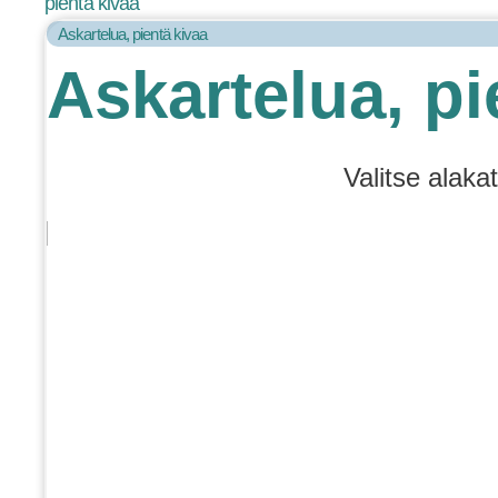
pientä kivaa
Askartelua, pientä kivaa
Askartelua, pi
Valitse alaka