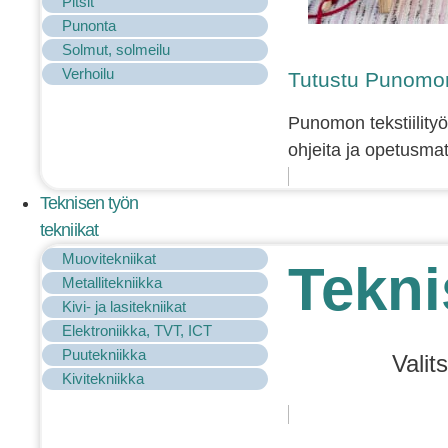
Pitsit
Punonta
Solmut, solmeilu
Verhoilu
Tutustu Punomon 
Punomon tekstiilityö
ohjeita ja opetusmat
Teknisen työn
tekniikat
Muovitekniikat
Tekni
Metallitekniikka
Kivi- ja lasitekniikat
Elektroniikka, TVT, ICT
Puutekniikka
Valit
Kivitekniikka