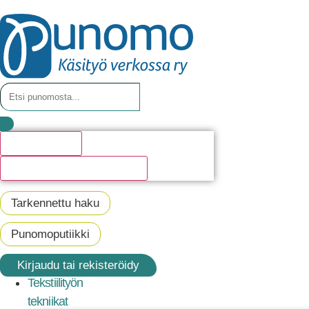
Hakutulosta
Katso kaikki hakutulokset
Tarkennettu haku
Punomoputiikki
Kirjaudu tai rekisteröidy
Tekstiilityön
tekniikat