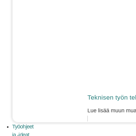
Teknisen työn tek
Lue lisää muun muass
Työohjeet
ja -ideat