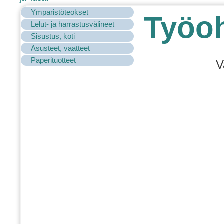
Ymparistöteokset
Työoh
Lelut- ja harrastusvälineet
Sisustus, koti
Asusteet, vaatteet
Paperituotteet
V