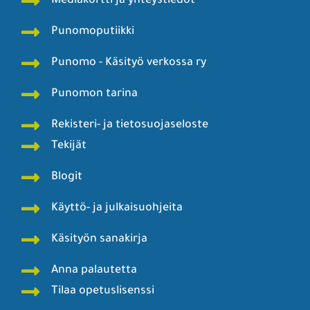
Mediakortti ja yhteystiedot
Punomoputiikki
Punomo - Käsityö verkossa ry
Punomon tarina
Rekisteri- ja tietosuojaseloste
Tekijät
Blogit
Käyttö- ja julkaisuohjeita
Käsityön sanakirja
Anna palautetta
Tilaa opetuslisenssi