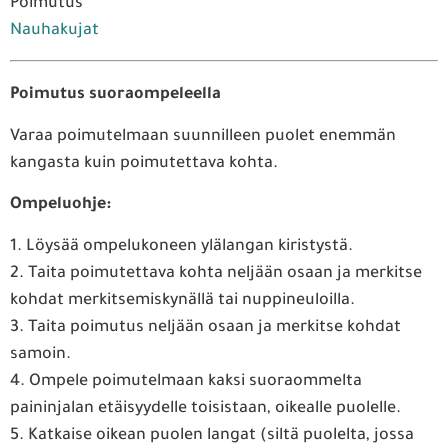
Poimutus
Nauhakujat
Poimutus suoraompeleella
Varaa poimutelmaan suunnilleen puolet enemmän
kangasta kuin poimutettava kohta.
Ompeluohje:
1. Löysää ompelukoneen ylälangan kiristystä.
2. Taita poimutettava kohta neljään osaan ja merkitse
kohdat merkitsemiskynällä tai nuppineuloilla.
3. Taita poimutus neljään osaan ja merkitse kohdat
samoin.
4. Ompele poimutelmaan kaksi suoraommelta
paininjalan etäisyydelle toisistaan, oikealle puolelle.
5. Katkaise oikean puolen langat (siltä puolelta, jossa