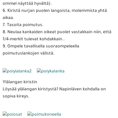
ommel näyttää hyvältä).
6. Kiristä nurjan puolen langoista, molemmista yhtä
aikaa.
7. Tasoita poimutus.
8. Neulaa kankaiden oikeat puolet vastakkain niin, että
1/4-merkit tulevat kohdakkain..
9. Ompele tavallisella suoraompeleella
poimutuslankojen välistä.
Ylälangan kiristin
Löysää ylälangan kiristystä? Napinläven kohdalla on
sopiva kireys.