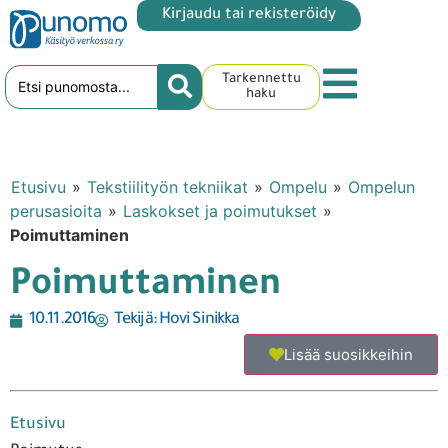
Kirjaudu tai rekisteröidy
Tarkennettu
haku
Etusivu
»
Tekstiilityön tekniikat
»
Ompelu
»
Ompelun
perusasioita
»
Laskokset ja poimutukset
»
Poimuttaminen
Poimuttaminen
10.11.2016
Tekijä:
Hovi Sinikka
Lisää suosikkeihin
Etusivu