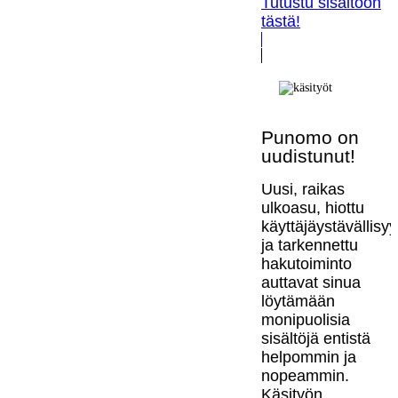
Tutustu sisältöön
tästä!
Punomo on
uudistunut!
Uusi, raikas
ulkoasu, hiottu
käyttäjäystävällisy
ja tarkennettu
hakutoiminto
auttavat sinua
löytämään
monipuolisia
sisältöjä entistä
helpommin ja
nopeammin.
Käsityön