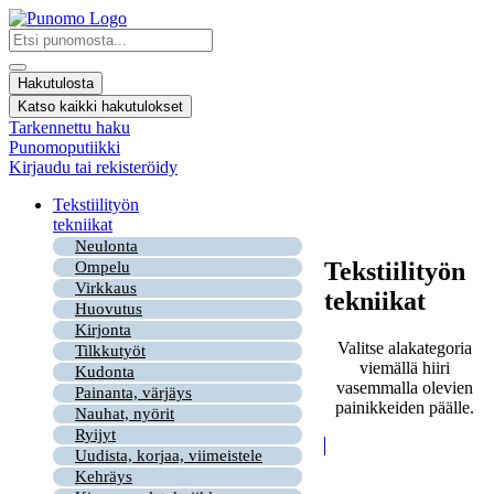
Mene
sisältöön
Search
...
Hakutulosta
Katso kaikki hakutulokset
Tarkennettu haku
Punomoputiikki
Kirjaudu tai rekisteröidy
Tekstiilityön
tekniikat
Neulonta
Tekstiilityön
Ompelu
Virkkaus
tekniikat
Huovutus
Kirjonta
Valitse alakategoria
Tilkkutyöt
viemällä hiiri
Kudonta
vasemmalla olevien
Painanta, värjäys
painikkeiden päälle.
Nauhat, nyörit
Ryijyt
Uudista, korjaa, viimeistele
Kehräys