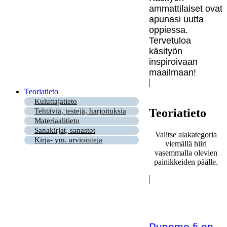
ammattilaiset ovat
apunasi uutta
oppiessa.
Tervetuloa
käsityön
inspiroivaan
maailmaan!
Teoriatieto
Kuluttajatieto
Teoriatieto
Tehtäviä, testejä, harjoituksia
Materiaalitieto
Sanakirjat, sanastot
Valitse alakategoria
Kirja- ym. arviointeja
viemällä hiiri
vasemmalla olevien
painikkeiden päälle.
Punomo.fi on