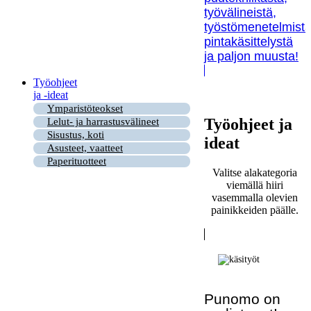
työvälineistä,
työstömenetelmistä
pintakäsittelystä
ja paljon muusta!
Työohjeet
ja -ideat
Ymparistöteokset
Työohjeet ja
Lelut- ja harrastusvälineet
Sisustus, koti
ideat
Asusteet, vaatteet
Paperituotteet
Valitse alakategoria
viemällä hiiri
vasemmalla olevien
painikkeiden päälle.
Punomo on