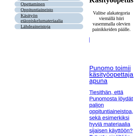
Opettaminen
Oppituntiaineisto
Valitse alakategoria
Käsityön
viemällä hiiri
etäopiskelumateriaalia
vasemmalla olevien
Lähdeaineistoja
painikkeiden päälle.
Punomo toimii
käsityöopettaja
apuna
Tiesithän, että
Punomosta löydät
paljon
oppituntiaineistoa,
sekä esimerkiksi
hyviä materiaalia
sijaisen käyttöön?