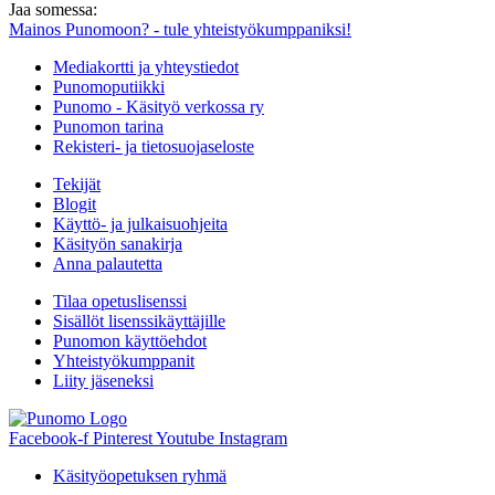
Jaa somessa:
Mainos Punomoon? - tule yhteistyökumppaniksi!
Mediakortti ja yhteystiedot
Punomoputiikki
Punomo - Käsityö verkossa ry
Punomon tarina
Rekisteri- ja tietosuojaseloste
Tekijät
Blogit
Käyttö- ja julkaisuohjeita
Käsityön sanakirja
Anna palautetta
Tilaa opetuslisenssi
Sisällöt lisenssikäyttäjille
Punomon käyttöehdot
Yhteistyökumppanit
Liity jäseneksi
Facebook-f
Pinterest
Youtube
Instagram
Käsityöopetuksen ryhmä