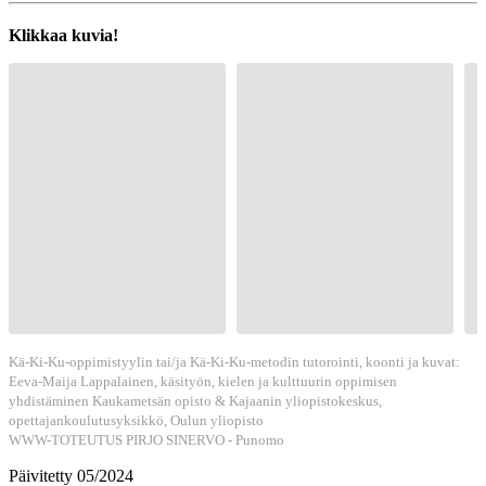
Klikkaa kuvia!
Kä-Ki-Ku-oppimistyylin tai/ja Kä-Ki-Ku-metodin tutorointi, koonti ja kuvat:
Eeva-Maija Lappalainen, käsityön, kielen ja kulttuurin oppimisen
yhdistäminen Kaukametsän opisto & Kajaanin yliopistokeskus,
opettajankoulutusyksikkö, Oulun yliopisto
WWW-TOTEUTUS PIRJO SINERVO - Punomo
Päivitetty 05/2024