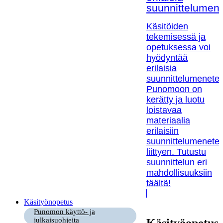
suunnittelumen
Käsitöiden
tekemisessä ja
opetuksessa voi
hyödyntää
erilaisia
suunnittelumenetel
Punomoon on
kerätty ja luotu
loistavaa
materiaalia
erilaisiin
suunnittelumenetel
liittyen. Tutustu
suunnittelun eri
mahdollisuuksiin
täältä!
Käsityönopetus
Punomon käyttö- ja
julkaisuohjeita
Käsityöopetus