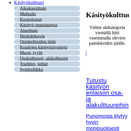
Käsityökulttuuri
Aikakausittain
Käsityökulttuu
Matkailu
Kronologiat
Käsityö oppiaineena
Valitse alakategoria
Alueittain
viemällä hiiri
Henkilökuvia
vasemmalla olevien
Opiskelijoiden töitä
painikkeiden päälle.
Koulujen käsityösivustoja
Muoti, tyylit
Osakulttuurit, alakulttuurit
Traditiot, juhlat
Symboliikka
Tutustu
käsityön
erilaisiin osa-
ja
alakulttuureihin!
Punomosta löytyy
hyvin
monipuolisesti