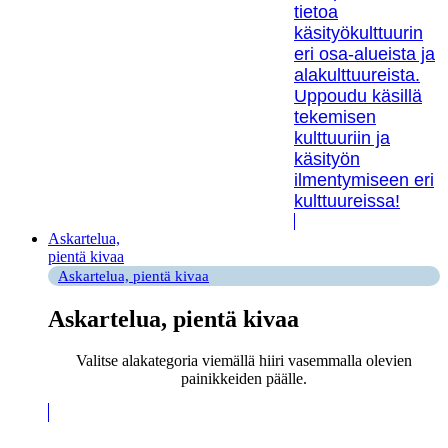
tietoa
käsityökulttuurin
eri osa-alueista ja
alakulttuureista.
Uppoudu käsillä
tekemisen
kulttuuriin ja
käsityön
ilmentymiseen eri
kulttuureissa!
Askartelua,
pientä kivaa
Askartelua, pientä kivaa
Askartelua, pientä kivaa
Valitse alakategoria viemällä hiiri vasemmalla olevien
painikkeiden päälle.