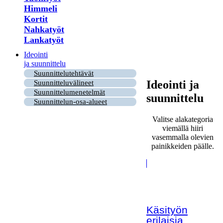
Himmeli
Kortit
Nahkatyöt
Lankatyöt
Ideointi
ja suunnittelu
Suunnittelutehtävät
Ideointi ja
Suunnitteluvälineet
Suunnittelumenetelmät
suunnittelu
Suunnittelun-osa-alueet
Valitse alakategoria
viemällä hiiri
vasemmalla olevien
painikkeiden päälle.
Käsityön
erilaisia