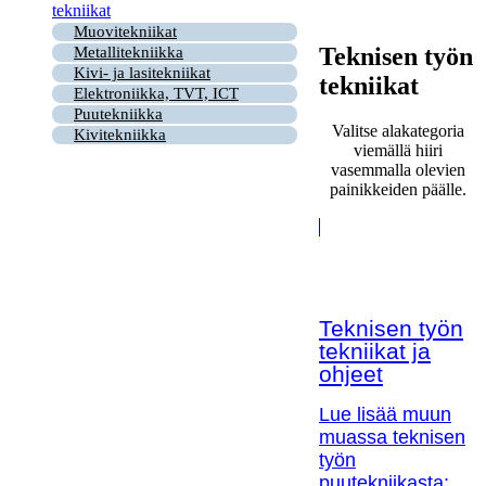
tekniikat
Muovitekniikat
Teknisen työn
Metallitekniikka
Kivi- ja lasitekniikat
tekniikat
Elektroniikka, TVT, ICT
Puutekniikka
Valitse alakategoria
Kivitekniikka
viemällä hiiri
vasemmalla olevien
painikkeiden päälle.
Teknisen työn
tekniikat ja
ohjeet
Lue lisää muun
muassa teknisen
työn
puutekniikasta;