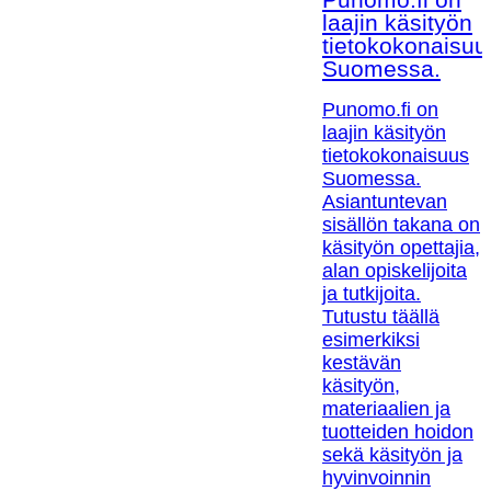
laajin käsityön
tietokokonaisuu
Suomessa.
Punomo.fi on
laajin käsityön
tietokokonaisuus
Suomessa.
Asiantuntevan
sisällön takana on
käsityön opettajia,
alan opiskelijoita
ja tutkijoita.
Tutustu täällä
esimerkiksi
kestävän
käsityön,
materiaalien ja
tuotteiden hoidon
sekä käsityön ja
hyvinvoinnin