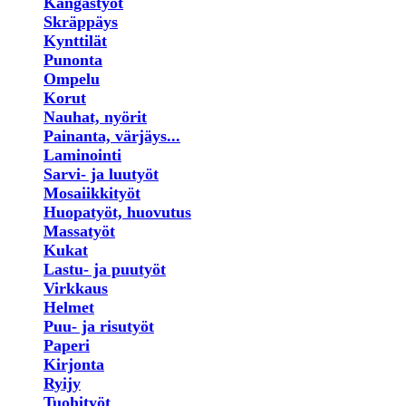
Kangastyöt
Skräppäys
Kynttilät
Punonta
Ompelu
Korut
Nauhat, nyörit
Painanta, värjäys...
Laminointi
Sarvi- ja luutyöt
Mosaiikkityöt
Huopatyöt, huovutus
Massatyöt
Kukat
Lastu- ja puutyöt
Virkkaus
Helmet
Puu- ja risutyöt
Paperi
Kirjonta
Ryijy
Tuohityöt