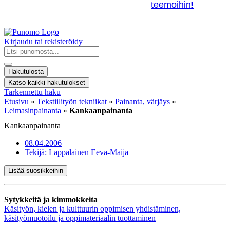
teemoihin!
Kirjaudu tai rekisteröidy
Search
...
Hakutulosta
Katso kaikki hakutulokset
Tarkennettu haku
Etusivu
»
Tekstiilityön tekniikat
»
Painanta, värjäys
»
Leimasinpainanta
»
Kankaanpainanta
Kankaanpainanta
08.04.2006
Tekijä:
Lappalainen Eeva-Maija
Lisää suosikkeihin
Sytykkeitä ja kimmokkeita
Käsityön, kielen ja kulttuurin oppimisen yhdistäminen,
käsityömuotoilu ja oppimateriaalin tuottaminen