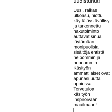
uudistunut!
Uusi, raikas
ulkoasu, hiottu
käyttäjäystävällisy
ja tarkennettu
hakutoiminto
auttavat sinua
löytämään
monipuolisia
sisältöjä entistä
helpommin ja
nopeammin.
Käsityön
ammattilaiset ovat
apunasi uutta
oppiessa.
Tervetuloa
käsityön
inspiroivaan
maailmaan!