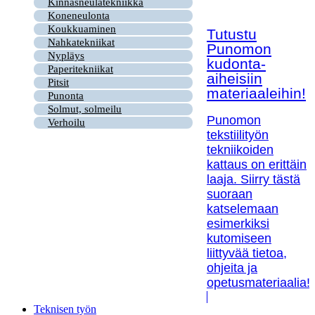
Kinnasneulatekniikka
Koneneulonta
Koukkuaminen
Tutustu
Nahkatekniikat
Punomon
Nypläys
kudonta-
Paperitekniikat
aiheisiin
Pitsit
materiaaleihin!
Punonta
Solmut, solmeilu
Punomon
Verhoilu
tekstiilityön
tekniikoiden
kattaus on erittäin
laaja. Siirry tästä
suoraan
katselemaan
esimerkiksi
kutomiseen
liittyvää tietoa,
ohjeita ja
opetusmateriaalia!
Teknisen työn