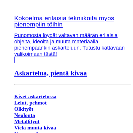
Kokoelma erilaisia tekniikoita myös
pienempiin töihin
Punomosta löydät valtavan määrän erilaisia
ohjeita, ideoita ja muuta materiaalia
pienempäänkin askarteluun. Tutustu kattavaan
valikoimaan tästä!
Askartelua, pientä kivaa
Kivet askartelussa
Lelut, pehmot
Olkityöt
Neulonta
Metallityöt
Vielä muuta kivaa