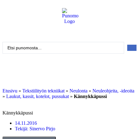
Kirjaudu tai rekisteröidy
Tarkennettu haku
Etusivu
»
Tekstiilityön tekniikat
»
Neulonta
»
Neuleohjeita, -ideoita
»
Laukut, kassit, kotelot, pussukat
»
Kännykkäpussi
Kännykkäpussi
14.11.2016
Tekijä:
Sinervo Pirjo