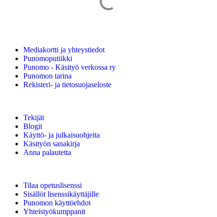
Mainos Punomoon? - tule yhteistyökumppaniksi!
Mediakortti ja yhteystiedot
Punomoputiikki
Punomo - Käsityö verkossa ry
Punomon tarina
Rekisteri- ja tietosuojaseloste
Tekijät
Blogit
Käyttö- ja julkaisuohjeita
Käsityön sanakirja
Anna palautetta
Tilaa opetuslisenssi
Sisällöt lisenssikäyttäjille
Punomon käyttöehdot
Yhteistyökumppanit