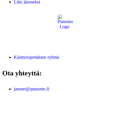
Liity jäseneksi
Käsityöopetuksen ryhmä
Ota yhteyttä:
jasenet@punomo.fi
Liity jäseneksi / Tilaa Lisenssi