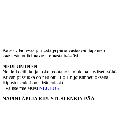
Katso ylläolevaa piirrosta ja piirrä vastaavan tapainen
kaava/suunnitelmakuva omasta työstäsi.
NEULOMINEN
Neulo koetilkku ja laske montako silmukkaa tarvitset työhösi.
Kuvan pussukka on neulottu 1 o 1 n joustinneuloksena.
Ripustuslenkki on sileäneulosta.
- Valitse mieleisesi
NEULOS
!
NAPINLÄPI JA RIPUSTUSLENKIN PÄÄ