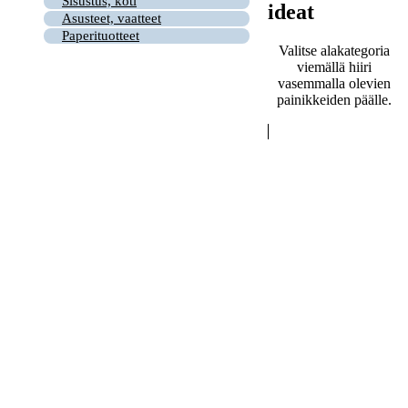
Sisustus, koti
ideat
Asusteet, vaatteet
Paperituotteet
Valitse alakategoria
viemällä hiiri
vasemmalla olevien
painikkeiden päälle.