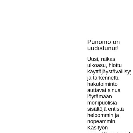
Punomo on
uudistunut!
Uusi, raikas
ulkoasu, hiottu
käyttäjäystävällisy
ja tarkennettu
hakutoiminto
auttavat sinua
löytämään
monipuolisia
sisältöjä entistä
helpommin ja
nopeammin.
Käsityön