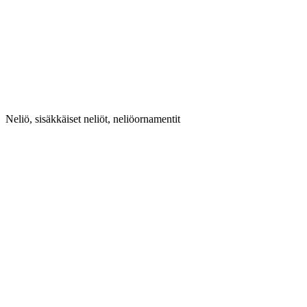
Neliö, sisäkkäiset neliöt, neliöornamentit