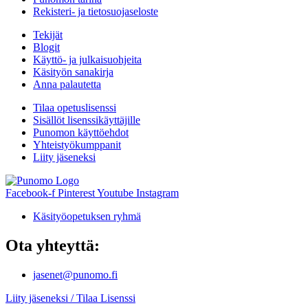
Rekisteri- ja tietosuojaseloste
Tekijät
Blogit
Käyttö- ja julkaisuohjeita
Käsityön sanakirja
Anna palautetta
Tilaa opetuslisenssi
Sisällöt lisenssikäyttäjille
Punomon käyttöehdot
Yhteistyökumppanit
Liity jäseneksi
Facebook-f
Pinterest
Youtube
Instagram
Käsityöopetuksen ryhmä
Ota yhteyttä:
jasenet@punomo.fi
Liity jäseneksi / Tilaa Lisenssi