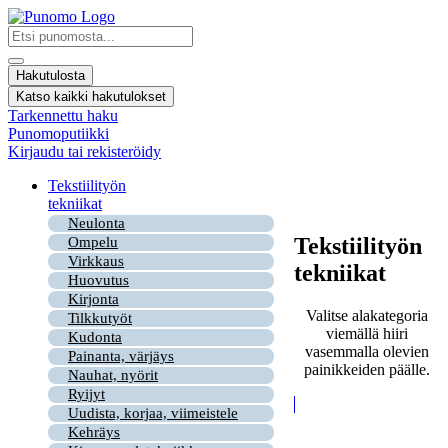
Mene
sisältöön
Search
...
Hakutulosta
Katso kaikki hakutulokset
Tarkennettu haku
Punomoputiikki
Kirjaudu tai rekisteröidy
Tekstiilityön
tekniikat
Neulonta
Tekstiilityön
Ompelu
Virkkaus
tekniikat
Huovutus
Kirjonta
Valitse alakategoria
Tilkkutyöt
viemällä hiiri
Kudonta
vasemmalla olevien
Painanta, värjäys
painikkeiden päälle.
Nauhat, nyörit
Ryijyt
Uudista, korjaa, viimeistele
Kehräys