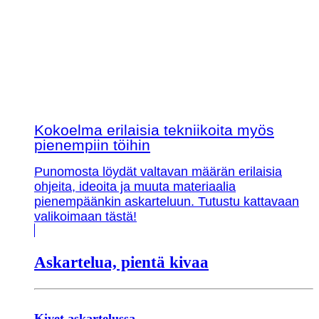
Kokoelma erilaisia tekniikoita myös
pienempiin töihin
Punomosta löydät valtavan määrän erilaisia
ohjeita, ideoita ja muuta materiaalia
pienempäänkin askarteluun. Tutustu kattavaan
valikoimaan tästä!
Askartelua, pientä kivaa
Kivet askartelussa