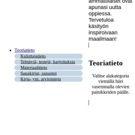
ammattilaiset ovat
apunasi uutta
oppiessa.
Tervetuloa
käsityön
inspiroivaan
maailmaan!
Teoriatieto
Kuluttajatieto
Teoriatieto
Tehtäviä, testejä, harjoituksia
Materiaalitieto
Sanakirjat, sanastot
Valitse alakategoria
Kirja- ym. arviointeja
viemällä hiiri
vasemmalla olevien
painikkeiden päälle.