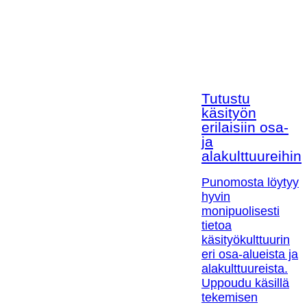
Tutustu
käsityön
erilaisiin osa-
ja
alakulttuureihin!
Punomosta löytyy
hyvin
monipuolisesti
tietoa
käsityökulttuurin
eri osa-alueista ja
alakulttuureista.
Uppoudu käsillä
tekemisen