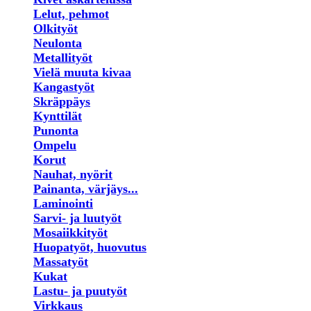
Lelut, pehmot
Olkityöt
Neulonta
Metallityöt
Vielä muuta kivaa
Kangastyöt
Skräppäys
Kynttilät
Punonta
Ompelu
Korut
Nauhat, nyörit
Painanta, värjäys...
Laminointi
Sarvi- ja luutyöt
Mosaiikkityöt
Huopatyöt, huovutus
Massatyöt
Kukat
Lastu- ja puutyöt
Virkkaus