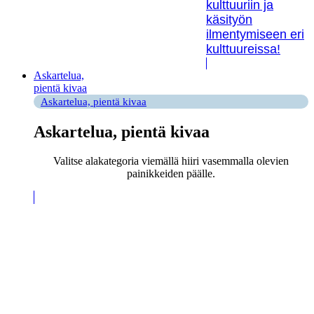
kulttuuriin ja
käsityön
ilmentymiseen eri
kulttuureissa!
Askartelua,
pientä kivaa
Askartelua, pientä kivaa
Askartelua, pientä kivaa
Valitse alakategoria viemällä hiiri vasemmalla olevien
painikkeiden päälle.