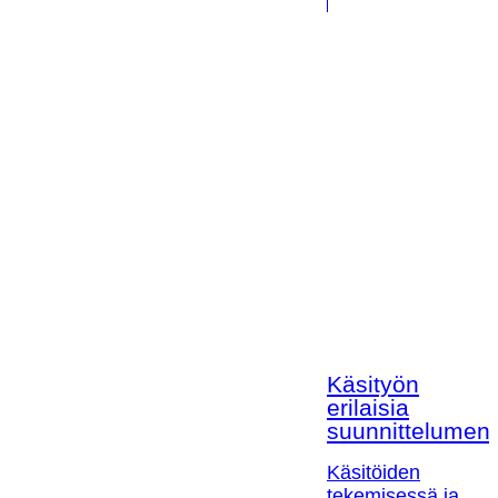
Käsityön
erilaisia
suunnittelumen
Käsitöiden
tekemisessä ja