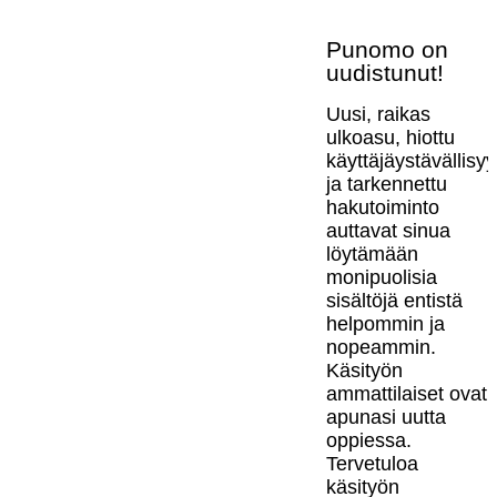
Punomo on
uudistunut!
Uusi, raikas
ulkoasu, hiottu
käyttäjäystävällisy
ja tarkennettu
hakutoiminto
auttavat sinua
löytämään
monipuolisia
sisältöjä entistä
helpommin ja
nopeammin.
Käsityön
ammattilaiset ovat
apunasi uutta
oppiessa.
Tervetuloa
käsityön