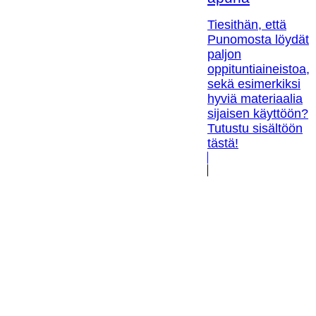
Tiesithän, että
Punomosta löydät
paljon
oppituntiaineistoa,
sekä esimerkiksi
hyviä materiaalia
sijaisen käyttöön?
Tutustu sisältöön
tästä!