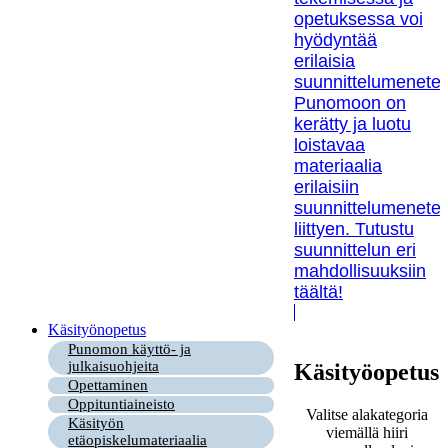
opetuksessa voi
hyödyntää
erilaisia
suunnittelumenetel
Punomoon on
kerätty ja luotu
loistavaa
materiaalia
erilaisiin
suunnittelumenetel
liittyen. Tutustu
suunnittelun eri
mahdollisuuksiin
täältä!
Käsityönopetus
Punomon käyttö- ja
julkaisuohjeita
Käsityöopetus
Opettaminen
Oppituntiaineisto
Valitse alakategoria
Käsityön
viemällä hiiri
etäopiskelumateriaalia