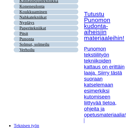
Kinnasneulatekniikka
Koneneulonta
Koukkuaminen
Tutustu
Nahkatekniikat
Punomon
Nypläys
kudonta-
Paperitekniikat
aiheisiin
Pitsit
materiaaleihin!
Punonta
Solmut, solmeilu
Punomon
Verhoilu
tekstiilityön
tekniikoiden
kattaus on erittäin
laaja. Siirry tästä
suoraan
katselemaan
esimerkiksi
kutomiseen
liittyvää tietoa,
ohjeita ja
opetusmateriaalia!
Teknisen työn