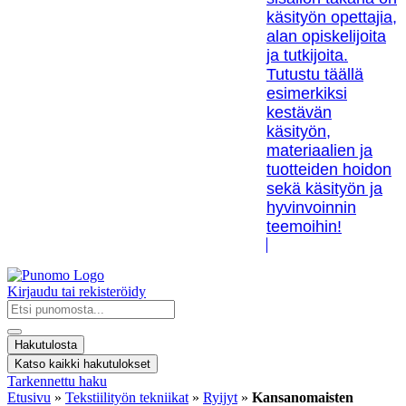
käsityön opettajia,
alan opiskelijoita
ja tutkijoita.
Tutustu täällä
esimerkiksi
kestävän
käsityön,
materiaalien ja
tuotteiden hoidon
sekä käsityön ja
hyvinvoinnin
teemoihin!
Kirjaudu tai rekisteröidy
Search
...
Hakutulosta
Katso kaikki hakutulokset
Tarkennettu haku
Etusivu
»
Tekstiilityön tekniikat
»
Ryijyt
»
Kansanomaisten