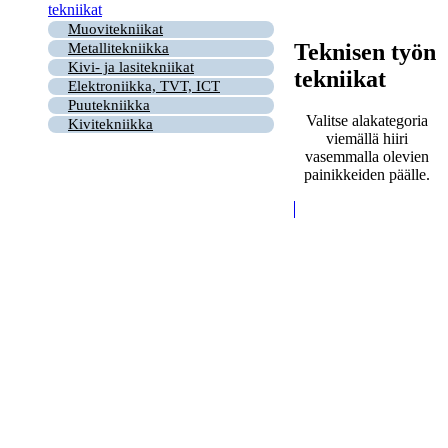
tekniikat
Muovitekniikat
Teknisen työn
Metallitekniikka
Kivi- ja lasitekniikat
tekniikat
Elektroniikka, TVT, ICT
Puutekniikka
Valitse alakategoria
Kivitekniikka
viemällä hiiri
vasemmalla olevien
painikkeiden päälle.