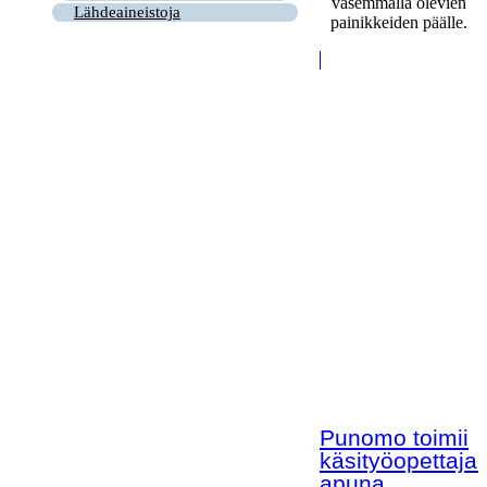
vasemmalla olevien
Lähdeaineistoja
painikkeiden päälle.
Punomo toimii
käsityöopettaja
apuna