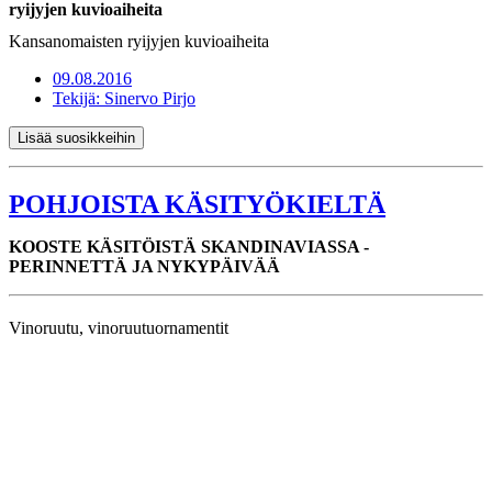
ryijyjen kuvioaiheita
Kansanomaisten ryijyjen kuvioaiheita
09.08.2016
Tekijä:
Sinervo Pirjo
Lisää suosikkeihin
POHJOISTA KÄSITYÖKIELTÄ
KOOSTE KÄSITÖISTÄ SKANDINAVIASSA -
PERINNETTÄ JA NYKYPÄIVÄÄ
Vinoruutu, vinoruutuornamentit