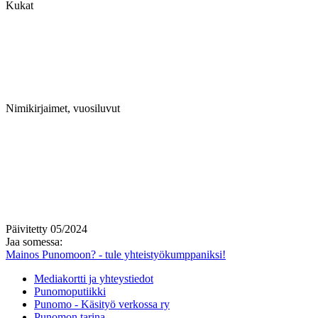
Kukat
Nimikirjaimet, vuosiluvut
Päivitetty 05/2024
Jaa somessa:
Mainos Punomoon? - tule yhteistyökumppaniksi!
Mediakortti ja yhteystiedot
Punomoputiikki
Punomo - Käsityö verkossa ry
Punomon tarina