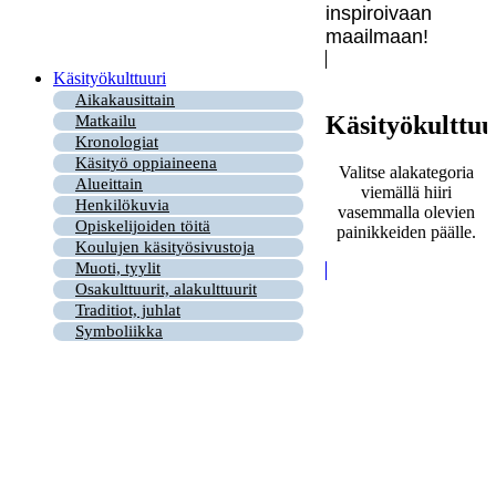
inspiroivaan
maailmaan!
Käsityökulttuuri
Aikakausittain
Käsityökulttuu
Matkailu
Kronologiat
Käsityö oppiaineena
Valitse alakategoria
Alueittain
viemällä hiiri
Henkilökuvia
vasemmalla olevien
Opiskelijoiden töitä
painikkeiden päälle.
Koulujen käsityösivustoja
Muoti, tyylit
Osakulttuurit, alakulttuurit
Traditiot, juhlat
Symboliikka