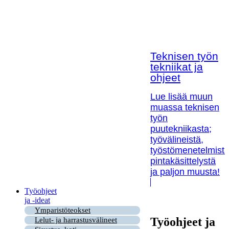
Teknisen työn
tekniikat ja
ohjeet
Lue lisää muun
muassa teknisen
työn
puutekniikasta;
työvälineistä,
työstömenetelmistä
pintakäsittelystä
ja paljon muusta!
Työohjeet
ja -ideat
Ymparistöteokset
Työohjeet ja
Lelut- ja harrastusvälineet