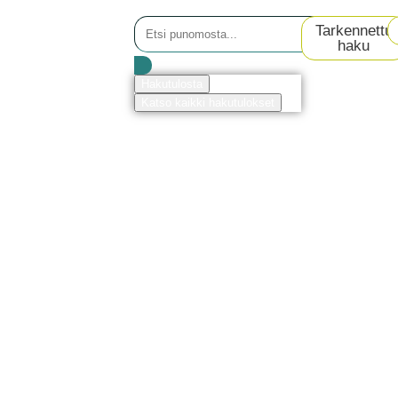
Tarkennettu
haku
Hakutulosta
Katso kaikki hakutulokset