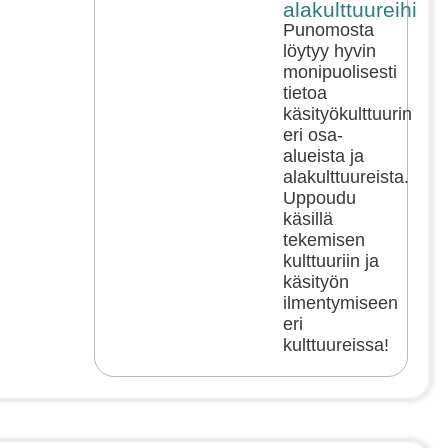
alakulttuureihin!
Punomosta
löytyy hyvin
monipuolisesti
tietoa
käsityökulttuurin
eri osa-
alueista ja
alakulttuureista.
Uppoudu
käsillä
tekemisen
kulttuuriin ja
käsityön
ilmentymiseen
eri
kulttuureissa!