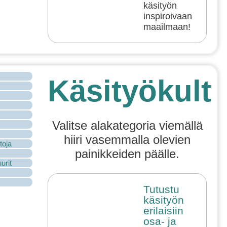
käsityön
inspiroivaan
maailmaan!
Käsityökultt
Valitse alakategoria viemällä
hiiri vasemmalla olevien
toja
painikkeiden päälle.
urit
Tutustu
käsityön
erilaisiin
osa- ja