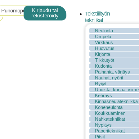
Kirjaudu tai
Punomoputiikki
Tekstiilityön
rekisteröidy
tekniikat
Neulonta
Ompelu
Virkkaus
Huovutus
Kirjonta
Tilkkutyöt
Kudonta
Painanta, värjäys
Nauhat, nyörit
Ryijyt
Uudista, korjaa, viime
Kehräys
Kinnasneulatekniikka
Koneneulonta
Koukkuaminen
Nahkatekniikat
Nypläys
Paperitekniikat
Pitsit