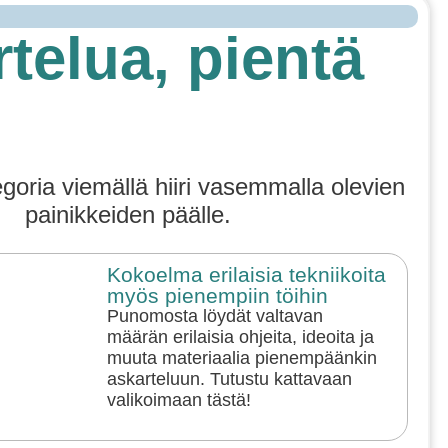
telua, pientä
egoria viemällä hiiri vasemmalla olevien
painikkeiden päälle.
Kokoelma erilaisia tekniikoita
myös pienempiin töihin
Punomosta löydät valtavan
määrän erilaisia ohjeita, ideoita ja
muuta materiaalia pienempäänkin
askarteluun. Tutustu kattavaan
valikoimaan tästä!