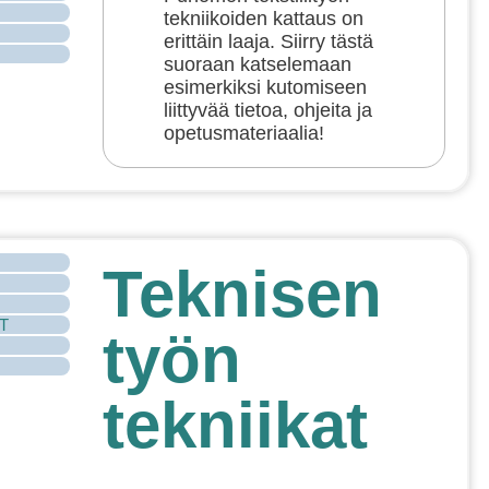
tekniikoiden kattaus on
erittäin laaja. Siirry tästä
suoraan katselemaan
esimerkiksi kutomiseen
liittyvää tietoa, ohjeita ja
opetusmateriaalia!
Teknisen
CT
työn
tekniikat