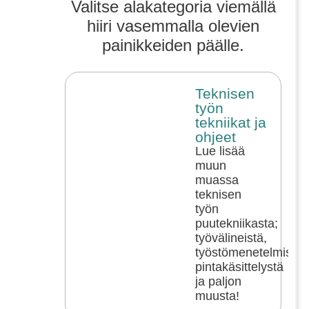
Valitse alakategoria viemällä
hiiri vasemmalla olevien
painikkeiden päälle.
Teknisen
työn
tekniikat ja
ohjeet
Lue lisää
muun
muassa
teknisen
työn
puutekniikasta;
työvälineistä,
työstömenetelmistä,
pintakäsittelystä
ja paljon
muusta!