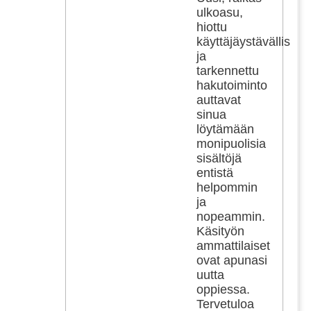
ulkoasu,
hiottu
käyttäjäystävällisyys
ja
tarkennettu
hakutoiminto
auttavat
sinua
löytämään
monipuolisia
sisältöjä
entistä
helpommin
ja
nopeammin.
Käsityön
ammattilaiset
ovat apunasi
uutta
oppiessa.
Tervetuloa