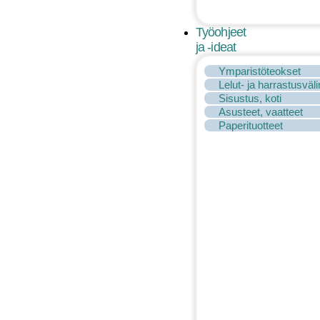
Työohjeet
ja -ideat
Ymparistöteokset
Lelut- ja harrastusväl
Sisustus, koti
Asusteet, vaatteet
Paperituotteet