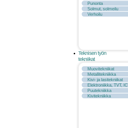
Punonta
Solmut, solmeilu
Verhoilu
Teknisen työn
tekniikat
Muovitekniikat
Metallitekniikka
Kivi- ja lasitekniikat
Elektroniikka, TVT, I
Puutekniikka
Kivitekniikka