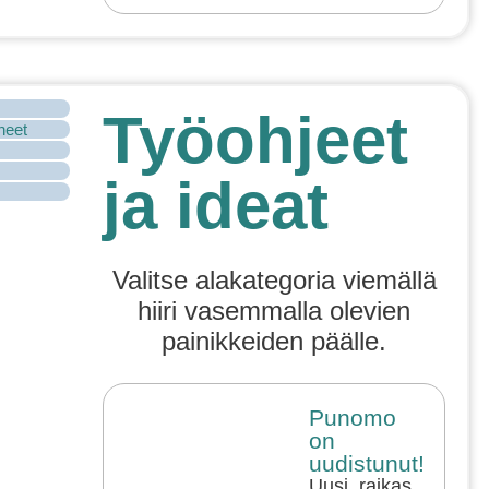
Työohjeet
ineet
ja ideat
Valitse alakategoria viemällä
hiiri vasemmalla olevien
painikkeiden päälle.
Punomo
on
uudistunut!
Uusi, raikas