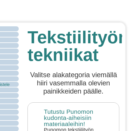
Tekstiilityön
tekniikat
Valitse alakategoria viemällä
hiiri vasemmalla olevien
istele
painikkeiden päälle.
Tutustu Punomon
kudonta-aiheisiin
materiaaleihin!
Punomon tekstiilityön