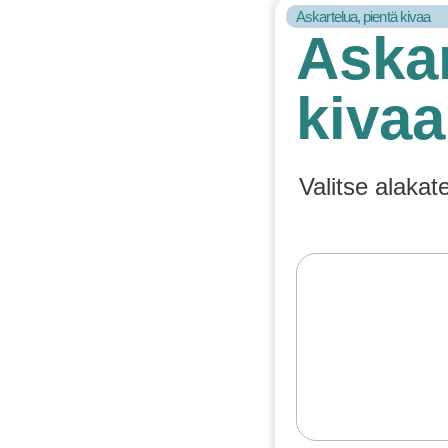
Askartelua, pientä kivaa
Askar
kivaa
Valitse alakat