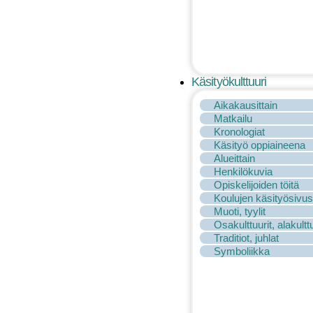
Käsityökulttuuri
Aikakausittain
Matkailu
Kronologiat
Käsityö oppiaineena
Alueittain
Henkilökuvia
Opiskelijoiden töitä
Koulujen käsityösivus
Muoti, tyylit
Osakulttuurit, alakulttu
Traditiot, juhlat
Symboliikka