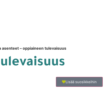
a asenteet – oppiaineen tulevaisuus
tulevaisuus
Lisää suosikkeihin