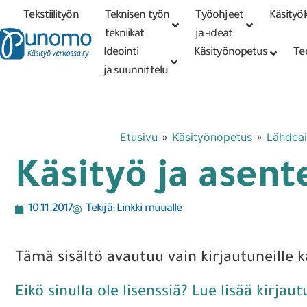
Tekstiilityön
Teknisen työn
Työohjeet
Käsityök
Tarkennettu
haku
tekniikat
tekniikat
ja -ideat
Ideointi
Käsityönopetus
Te
ja suunnittelu
Etusivu
»
Käsityönopetus
»
Lähdeai
Käsityö ja asent
10.11.2017
Tekijä:
Linkki muualle
Tämä sisältö avautuu vain kirjautuneille kä
Eikö sinulla ole lisenssiä? Lue lisää kirjau