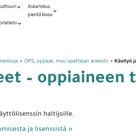
ulttuuri
Askartelua,
Kirjaudu tai
Punomoputiikki
rekisteröidy
pientä kivaa
oriatieto
neistoja
»
OPS, oppaat, muu opettajan aineisto
»
Käsityö j
eet – oppiaineen 
yttölisenssin haltijoille.
tumisesta ja lisenssistä »