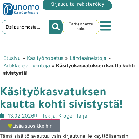
Kirjaudu tai rekisteröidy
Tarkennettu
haku
Etusivu
»
Käsityönopetus
»
Lähdeaineistoja
»
Artikkeleja, luentoja
»
Käsityökasvatuksen kautta kohti
sivistystä!
Käsityökasvatuksen
kautta kohti sivistystä!
13.02.2026
Tekijä:
Kröger Tarja
Lisää suosikkeihin
Tämä sisältö avautuu vain kirjautuneille käyttölisenssin