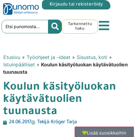
Kirjaudu tai rekisteröidy
Tarkennettu
haku
Etusivu
»
Työohjeet ja -ideat
»
Sisustus, koti
»
Istuinpäälliset
»
Koulun käsityöluokan käytävätuolien
tuunausta
Koulun käsityöluokan
käytävätuolien
tuunausta
24.06.2017
Tekijä:
Kröger Tarja
Lisää suosikkeihin