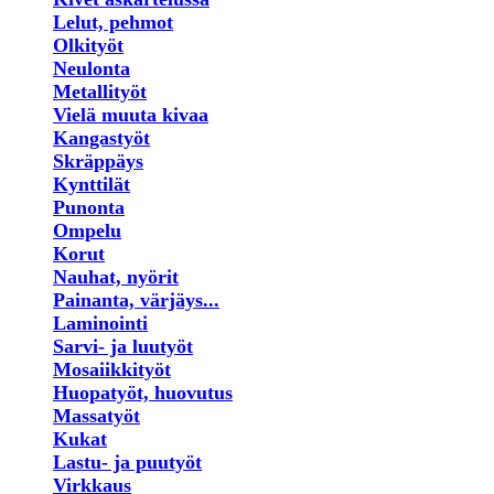
Lelut, pehmot
Olkityöt
Neulonta
Metallityöt
Vielä muuta kivaa
Kangastyöt
Skräppäys
Kynttilät
Punonta
Ompelu
Korut
Nauhat, nyörit
Painanta, värjäys...
Laminointi
Sarvi- ja luutyöt
Mosaiikkityöt
Huopatyöt, huovutus
Massatyöt
Kukat
Lastu- ja puutyöt
Virkkaus