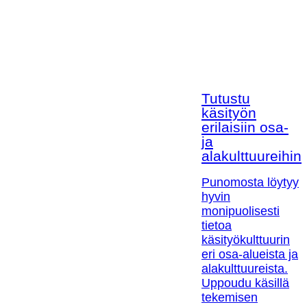
Tutustu
käsityön
erilaisiin osa-
ja
alakulttuureihin!
Punomosta löytyy
hyvin
monipuolisesti
tietoa
käsityökulttuurin
eri osa-alueista ja
alakulttuureista.
Uppoudu käsillä
tekemisen