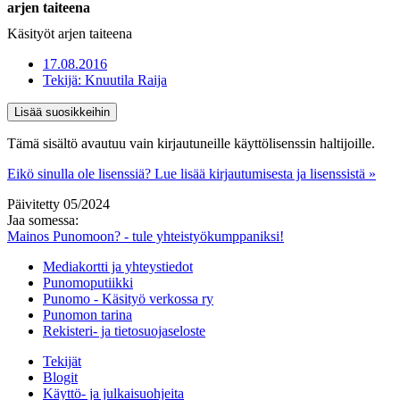
arjen taiteena
Käsityöt arjen taiteena
17.08.2016
Tekijä:
Knuutila Raija
Lisää suosikkeihin
Tämä sisältö avautuu vain kirjautuneille käyttölisenssin haltijoille.
Eikö sinulla ole lisenssiä? Lue lisää kirjautumisesta ja lisenssistä »
Päivitetty 05/2024
Jaa somessa:
Mainos Punomoon? - tule yhteistyökumppaniksi!
Mediakortti ja yhteystiedot
Punomoputiikki
Punomo - Käsityö verkossa ry
Punomon tarina
Rekisteri- ja tietosuojaseloste
Tekijät
Blogit
Käyttö- ja julkaisuohjeita