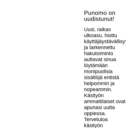
Punomo on
uudistunut!
Uusi, raikas
ulkoasu, hiottu
käyttäjäystävällisy
ja tarkennettu
hakutoiminto
auttavat sinua
löytämään
monipuolisia
sisältöjä entistä
helpommin ja
nopeammin.
Käsityön
ammattilaiset ovat
apunasi uutta
oppiessa.
Tervetuloa
käsityön