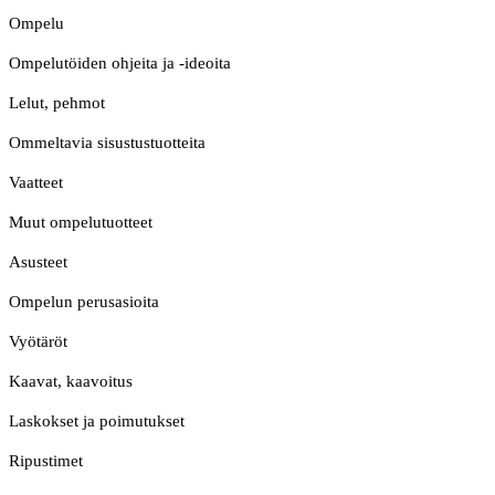
Ompelu
Ompelutöiden ohjeita ja -ideoita
Lelut, pehmot
Ommeltavia sisustustuotteita
Vaatteet
Muut ompelutuotteet
Asusteet
Ompelun perusasioita
Vyötäröt
Kaavat, kaavoitus
Laskokset ja poimutukset
Ripustimet