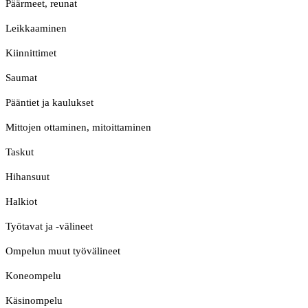
Päärmeet, reunat
Leikkaaminen
Kiinnittimet
Saumat
Pääntiet ja kaulukset
Mittojen ottaminen, mitoittaminen
Taskut
Hihansuut
Halkiot
Työtavat ja -välineet
Ompelun muut työvälineet
Koneompelu
Käsinompelu