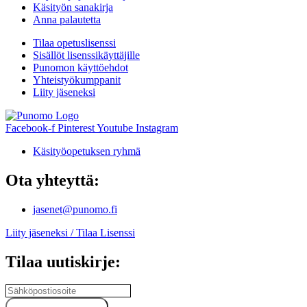
Käsityön sanakirja
Anna palautetta
Tilaa opetuslisenssi
Sisällöt lisenssikäyttäjille
Punomon käyttöehdot
Yhteistyökumppanit
Liity jäseneksi
Facebook-f
Pinterest
Youtube
Instagram
Käsityöopetuksen ryhmä
Ota yhteyttä:
jasenet@punomo.fi
Liity jäseneksi / Tilaa Lisenssi
Tilaa uutiskirje: