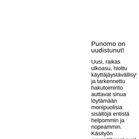
Punomo on
uudistunut!
Uusi, raikas
ulkoasu, hiottu
käyttäjäystävällisy
ja tarkennettu
hakutoiminto
auttavat sinua
löytämään
monipuolisia
sisältöjä entistä
helpommin ja
nopeammin.
Käsityön