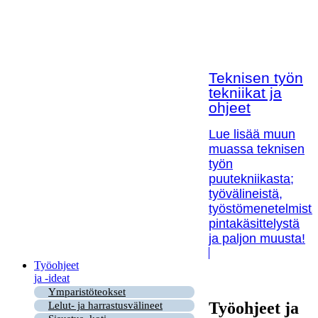
Teknisen työn
tekniikat ja
ohjeet
Lue lisää muun
muassa teknisen
työn
puutekniikasta;
työvälineistä,
työstömenetelmistä
pintakäsittelystä
ja paljon muusta!
Työohjeet
ja -ideat
Ymparistöteokset
Työohjeet ja
Lelut- ja harrastusvälineet