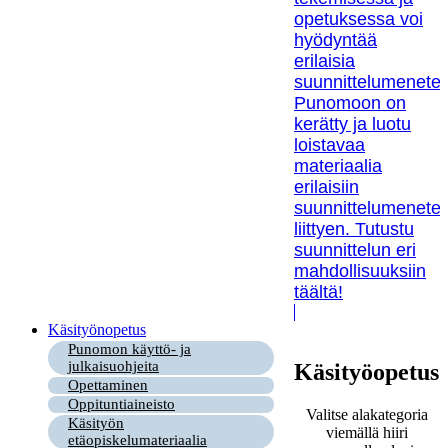
opetuksessa voi
hyödyntää
erilaisia
suunnittelumenetel
Punomoon on
kerätty ja luotu
loistavaa
materiaalia
erilaisiin
suunnittelumenetel
liittyen. Tutustu
suunnittelun eri
mahdollisuuksiin
täältä!
Käsityönopetus
Punomon käyttö- ja
julkaisuohjeita
Käsityöopetus
Opettaminen
Oppituntiaineisto
Valitse alakategoria
Käsityön
viemällä hiiri
etäopiskelumateriaalia