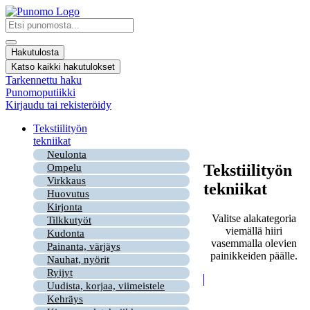
Mene
sisältöön
Search
...
Hakutulosta
Katso kaikki hakutulokset
Tarkennettu haku
Punomoputiikki
Kirjaudu tai rekisteröidy
Tekstiilityön
tekniikat
Neulonta
Tekstiilityön
Ompelu
Virkkaus
tekniikat
Huovutus
Kirjonta
Valitse alakategoria
Tilkkutyöt
viemällä hiiri
Kudonta
vasemmalla olevien
Painanta, värjäys
painikkeiden päälle.
Nauhat, nyörit
Ryijyt
Uudista, korjaa, viimeistele
Kehräys