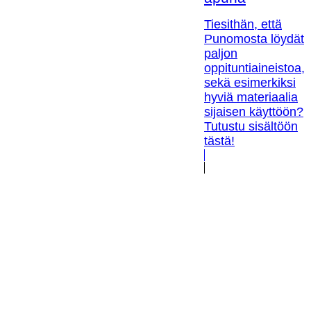
Tiesithän, että
Punomosta löydät
paljon
oppituntiaineistoa,
sekä esimerkiksi
hyviä materiaalia
sijaisen käyttöön?
Tutustu sisältöön
tästä!