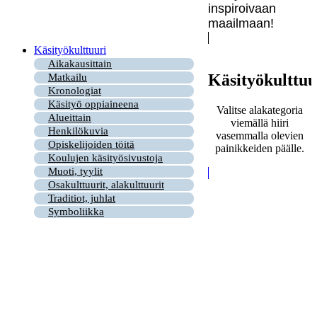
inspiroivaan
maailmaan!
Käsityökulttuuri
Aikakausittain
Käsityökulttuu
Matkailu
Kronologiat
Käsityö oppiaineena
Valitse alakategoria
Alueittain
viemällä hiiri
Henkilökuvia
vasemmalla olevien
Opiskelijoiden töitä
painikkeiden päälle.
Koulujen käsityösivustoja
Muoti, tyylit
Osakulttuurit, alakulttuurit
Traditiot, juhlat
Symboliikka