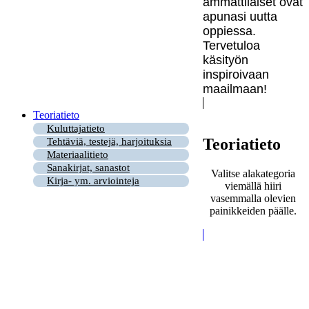
ammattilaiset ovat
apunasi uutta
oppiessa.
Tervetuloa
käsityön
inspiroivaan
maailmaan!
Teoriatieto
Kuluttajatieto
Teoriatieto
Tehtäviä, testejä, harjoituksia
Materiaalitieto
Sanakirjat, sanastot
Valitse alakategoria
Kirja- ym. arviointeja
viemällä hiiri
vasemmalla olevien
painikkeiden päälle.