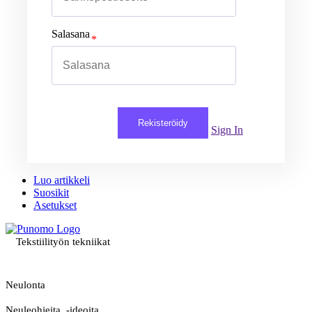
Salasana
Rekisteröidy
Sign In
Luo artikkeli
Suosikit
Asetukset
Tekstiilityön tekniikat
Neulonta
Neuleohjeita, -ideoita