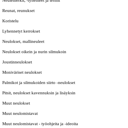
Neulemerkit, -lyhenteet ja termit
Reunat, reunukset
Koristelu
Lyhennetyt kerrokset
Neulokset, mallineuleet
Neulokset oikein ja nurin silmukoin
Joustinneulokset
Moniväriset neulokset
Palmikot ja silmukoiden siirto -neulokset
Pitsit, neulokset kavennuksin ja lisäyksin
Muut neulokset
Muut neulomistavat
Muut neulomistavat - työohjeita ja -ideoita