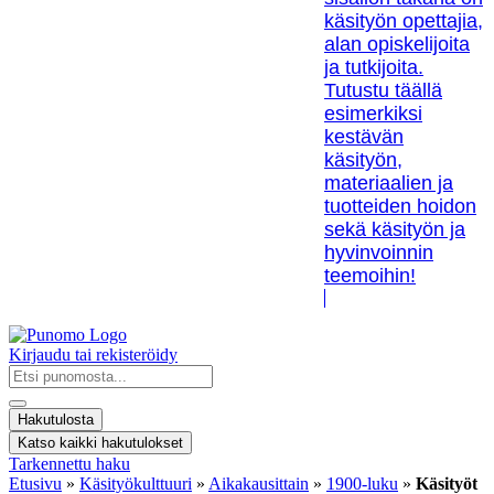
käsityön opettajia,
alan opiskelijoita
ja tutkijoita.
Tutustu täällä
esimerkiksi
kestävän
käsityön,
materiaalien ja
tuotteiden hoidon
sekä käsityön ja
hyvinvoinnin
teemoihin!
Kirjaudu tai rekisteröidy
Search
...
Hakutulosta
Katso kaikki hakutulokset
Tarkennettu haku
Etusivu
»
Käsityökulttuuri
»
Aikakausittain
»
1900-luku
»
Käsityöt