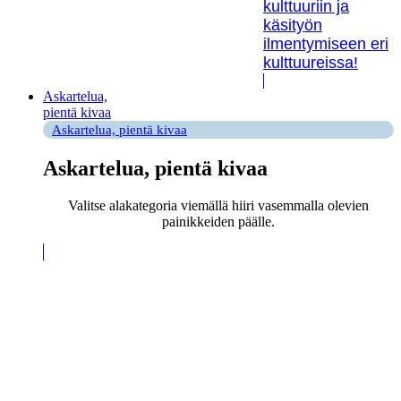
kulttuuriin ja
käsityön
ilmentymiseen eri
kulttuureissa!
Askartelua,
pientä kivaa
Askartelua, pientä kivaa
Askartelua, pientä kivaa
Valitse alakategoria viemällä hiiri vasemmalla olevien
painikkeiden päälle.