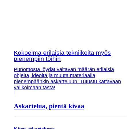
Kokoelma erilaisia tekniikoita myös
pienempiin töihin
Punomosta löydät valtavan määrän erilaisia
ohjeita, ideoita ja muuta materiaalia
pienempäänkin askarteluun. Tutustu kattavaan
valikoimaan tästä!
Askartelua, pientä kivaa
Kivet askartelussa