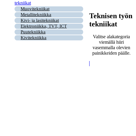
tekniikat
Muovitekniikat
Teknisen työn
Metallitekniikka
Kivi- ja lasitekniikat
tekniikat
Elektroniikka, TVT, ICT
Puutekniikka
Valitse alakategoria
Kivitekniikka
viemällä hiiri
vasemmalla olevien
painikkeiden päälle.