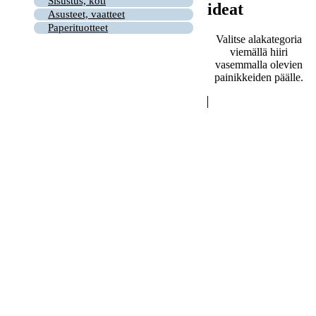
Sisustus, koti
ideat
Asusteet, vaatteet
Paperituotteet
Valitse alakategoria
viemällä hiiri
vasemmalla olevien
painikkeiden päälle.