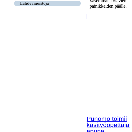
vasemmalla olevien
Lähdeaineistoja
painikkeiden päälle.
Punomo toimii
käsityöopettaja
apuna