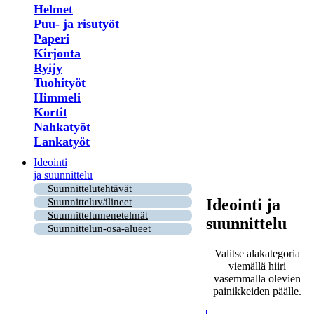
Helmet
Puu- ja risutyöt
Paperi
Kirjonta
Ryijy
Tuohityöt
Himmeli
Kortit
Nahkatyöt
Lankatyöt
Ideointi
ja suunnittelu
Suunnittelutehtävät
Ideointi ja
Suunnitteluvälineet
Suunnittelumenetelmät
suunnittelu
Suunnittelun-osa-alueet
Valitse alakategoria
viemällä hiiri
vasemmalla olevien
painikkeiden päälle.