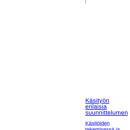
Käsityön
erilaisia
suunnittelumen
Käsitöiden
tekemisessä ja