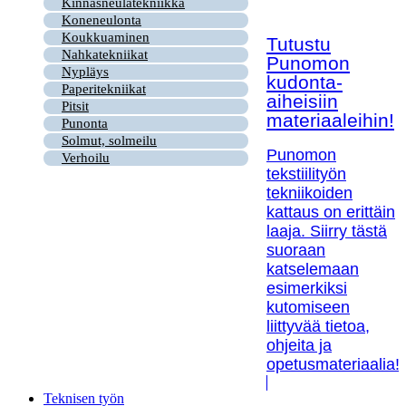
Kinnasneulatekniikka
Koneneulonta
Koukkuaminen
Tutustu
Nahkatekniikat
Punomon
Nypläys
kudonta-
Paperitekniikat
aiheisiin
Pitsit
materiaaleihin!
Punonta
Solmut, solmeilu
Punomon
Verhoilu
tekstiilityön
tekniikoiden
kattaus on erittäin
laaja. Siirry tästä
suoraan
katselemaan
esimerkiksi
kutomiseen
liittyvää tietoa,
ohjeita ja
opetusmateriaalia!
Teknisen työn