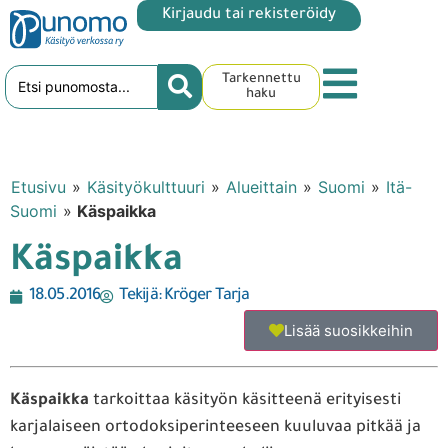
Kirjaudu tai rekisteröidy
Tarkennettu
haku
Etusivu
»
Käsityökulttuuri
»
Alueittain
»
Suomi
»
Itä-
Suomi
»
Käspaikka
Käspaikka
18.05.2016
Tekijä:
Kröger Tarja
Lisää suosikkeihin
Käspaikka
tarkoittaa käsityön käsitteenä erityisesti
karjalaiseen ortodoksiperinteeseen kuuluvaa pitkää ja