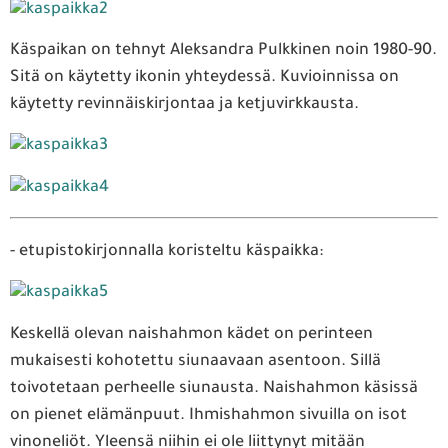
Käspaikan on tehnyt Aleksandra Pulkkinen noin 1980-90.
Sitä on käytetty ikonin yhteydessä. Kuvioinnissa on
käytetty revinnäiskirjontaa ja ketjuvirkkausta.
- etupistokirjonnalla koristeltu käspaikka:
Keskellä olevan naishahmon kädet on perinteen
mukaisesti kohotettu siunaavaan asentoon. Sillä
toivotetaan perheelle siunausta. Naishahmon käsissä
on pienet elämänpuut. Ihmishahmon sivuilla on isot
vinoneliöt. Yleensä niihin ei ole liittynyt mitään