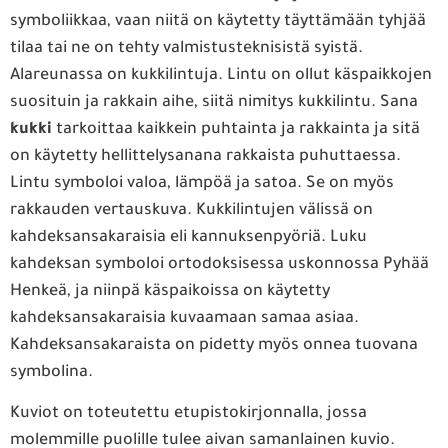
symboliikkaa, vaan niitä on käytetty täyttämään tyhjää
tilaa tai ne on tehty valmistusteknisistä syistä.
Alareunassa on kukkilintuja. Lintu on ollut käspaikkojen
suosituin ja rakkain aihe, siitä nimitys kukkilintu. Sana
kukki
tarkoittaa kaikkein puhtainta ja rakkainta ja sitä
on käytetty hellittelysanana rakkaista puhuttaessa.
Lintu symboloi valoa, lämpöä ja satoa. Se on myös
rakkauden vertauskuva. Kukkilintujen välissä on
kahdeksansakaraisia eli kannuksenpyöriä. Luku
kahdeksan symboloi ortodoksisessa uskonnossa Pyhää
Henkeä, ja niinpä käspaikoissa on käytetty
kahdeksansakaraisia kuvaamaan samaa asiaa.
Kahdeksansakaraista on pidetty myös onnea tuovana
symbolina.
Kuviot on toteutettu etupistokirjonnalla, jossa
molemmille puolille tulee aivan samanlainen kuvio.