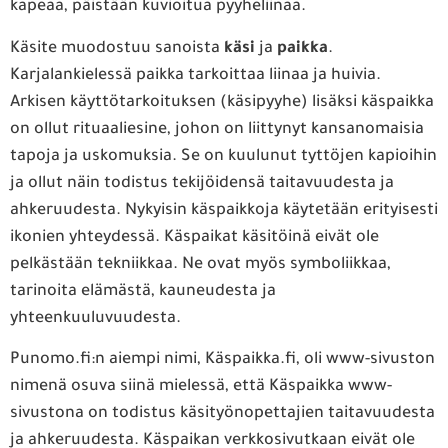
kapeaa, päistään kuvioitua pyyheliinaa.
Käsite muodostuu sanoista
käsi
ja
paikka
.
Karjalankielessä paikka tarkoittaa liinaa ja huivia.
Arkisen käyttötarkoituksen (käsipyyhe) lisäksi käspaikka
on ollut rituaaliesine, johon on liittynyt kansanomaisia
tapoja ja uskomuksia. Se on kuulunut tyttöjen kapioihin
ja ollut näin todistus tekijöidensä taitavuudesta ja
ahkeruudesta. Nykyisin käspaikkoja käytetään erityisesti
ikonien yhteydessä. Käspaikat käsitöinä eivät ole
pelkästään tekniikkaa. Ne ovat myös symboliikkaa,
tarinoita elämästä, kauneudesta ja
yhteenkuuluvuudesta.
Punomo.fi:n aiempi nimi, Käspaikka.fi, oli www-sivuston
nimenä osuva siinä mielessä, että Käspaikka www-
sivustona on todistus käsityönopettajien taitavuudesta
ja ahkeruudesta. Käspaikan verkkosivutkaan eivät ole