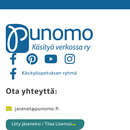
Käsityöopetuksen ryhmä
Ota yhteyttä:
jasenet@punomo.fi
Liity jäseneksi / Tilaa Lisenssi