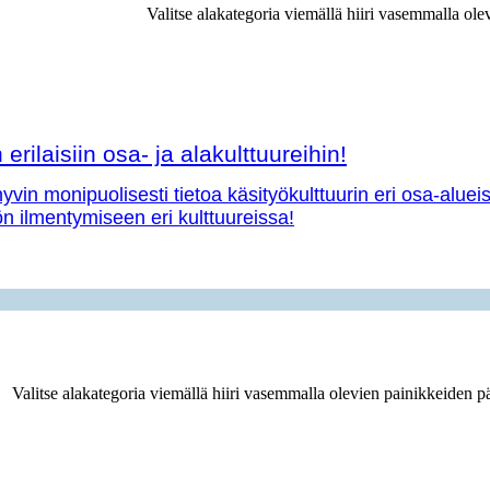
Valitse alakategoria viemällä hiiri vasemmalla ole
erilaisiin osa- ja alakulttuureihin!
vin monipuolisesti tietoa käsityökulttuurin eri osa-aluei
yön ilmentymiseen eri kulttuureissa!
Valitse alakategoria viemällä hiiri vasemmalla olevien painikkeiden pä