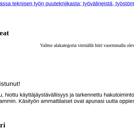
sa teknisen työn puutekniikasta; työvälineistä, työstöme
eat
Valitse alakategoria viemällä hiiri vasemmalla ole
stunut!
u, hiottu käyttäjäystävällisyys ja tarkennettu hakutoimint
mmin. Käsityön ammattilaiset ovat apunasi uutta oppies
ri