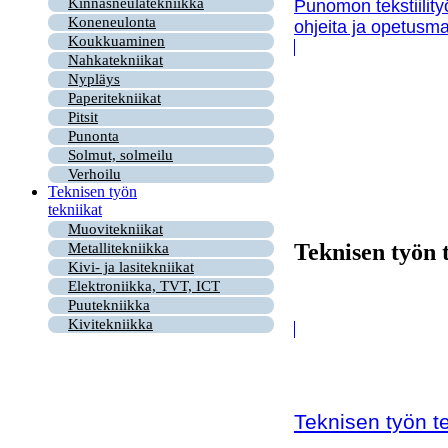
Kinnasneulatekniikka
Punomon tekstiility
Koneneulonta
ohjeita ja opetusma
Koukkuaminen
Nahkatekniikat
Nypläys
Paperitekniikat
Pitsit
Punonta
Solmut, solmeilu
Verhoilu
Teknisen työn
tekniikat
Muovitekniikat
Teknisen työn 
Metallitekniikka
Kivi- ja lasitekniikat
Elektroniikka, TVT, ICT
Puutekniikka
Kivitekniikka
Teknisen työn te