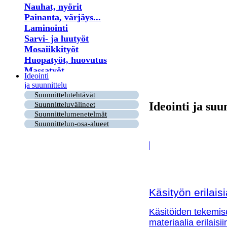
Nauhat, nyörit
Painanta, värjäys...
Laminointi
Sarvi- ja luutyöt
Mosaiikkityöt
Huopatyöt, huovutus
Massatyöt
Ideointi
Kukat
ja suunnittelu
Lastu- ja puutyöt
Suunnittelutehtävät
Virkkaus
Ideointi ja suu
Suunnitteluvälineet
Helmet
Suunnittelumenetelmät
Puu- ja risutyöt
Suunnittelun-osa-alueet
Paperi
Kirjonta
Ryijy
Tuohityöt
Himmeli
Kortit
Käsityön erilai
Nahkatyöt
Lankatyöt
Käsitöiden tekemis
materiaalia erilaisi