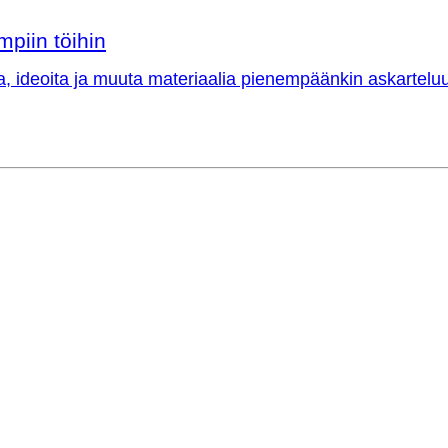
mpiin töihin
a, ideoita ja muuta materiaalia pienempäänkin askarteluu