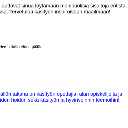
o auttavat sinua löytämään monipuolisia sisältöjä entistä
sa. Tervetuloa käsityön inspiroivaan maailmaan!
vien painikkeiden päälle.
lön takana on käsityön opettajia, alan opiskelijoita ja
tteiden hoidon sekä käsityön ja hyvinvoinnin teemoihin!