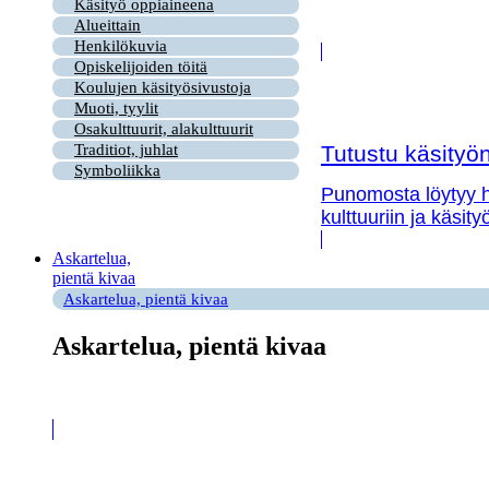
Käsityö oppiaineena
Alueittain
Henkilökuvia
Opiskelijoiden töitä
Koulujen käsityösivustoja
Muoti, tyylit
Osakulttuurit, alakulttuurit
Tutustu käsityön 
Traditiot, juhlat
Symboliikka
Punomosta löytyy hy
kulttuuriin ja käsit
Askartelua,
pientä kivaa
Askartelua, pientä kivaa
Askartelua, pientä kivaa