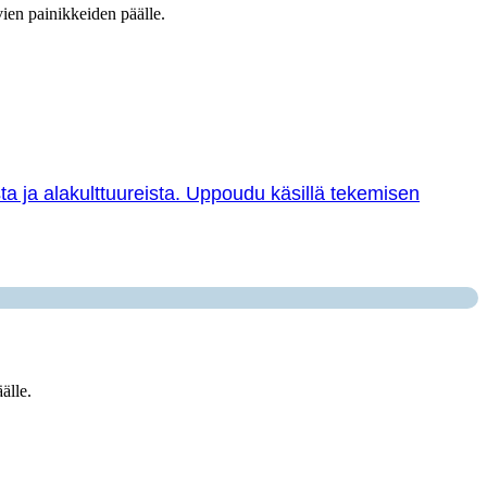
vien painikkeiden päälle.
sta ja alakulttuureista. Uppoudu käsillä tekemisen
älle.