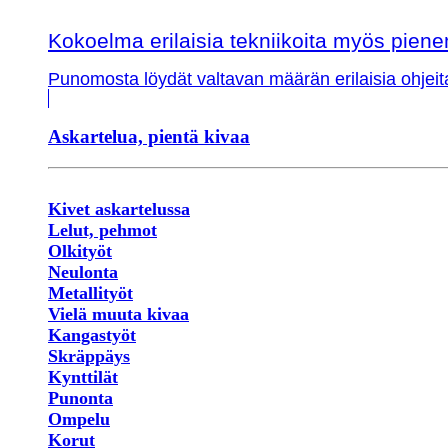
Kokoelma erilaisia tekniikoita myös piene
Punomosta löydät valtavan määrän erilaisia ohjeit
Askartelua, pientä kivaa
Kivet askartelussa
Lelut, pehmot
Olkityöt
Neulonta
Metallityöt
Vielä muuta kivaa
Kangastyöt
Skräppäys
Kynttilät
Punonta
Ompelu
Korut