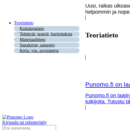
Uusi, raikas ulkoas
helpommin ja nopea
Teoriatieto
Kuluttajatieto
Teoriatieto
Tehtäviä, testejä, harjoituksia
Materiaalitieto
Sanakirjat, sanastot
Kirja- ym. arviointeja
Punomo.fi on la
Punomo.fi on laajin
tutkijoita. Tutustu
Kirjaudu tai rekisteröidy
Search