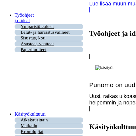
Lue lisää muun muas
Työohjeet
ja -ideat
Ymparistöteokset
Työohjeet ja id
Lelut- ja harrastusvälineet
Sisustus, koti
Asusteet, vaatteet
Paperituotteet
Punomo on uudi
Uusi, raikas ulkoas
helpommin ja nopea
Käsityökulttuuri
Aikakausittain
Käsityökulttuu
Matkailu
Kronologiat