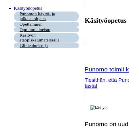
Käsityönopetus
Punomon käyttö- ja
julkaisuohjeita
Käsityöopetus
Opettaminen
Oppituntiaineisto
Käsityön
etäopiskelumateriaalia
Lähdeaineistoja
Punomo toimii k
Tiesithän, että Pun
tästä!
Punomo on uudi