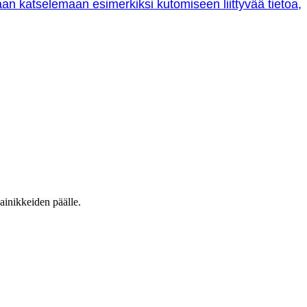
oraan katselemaan esimerkiksi kutomiseen liittyvää tietoa,
ainikkeiden päälle.