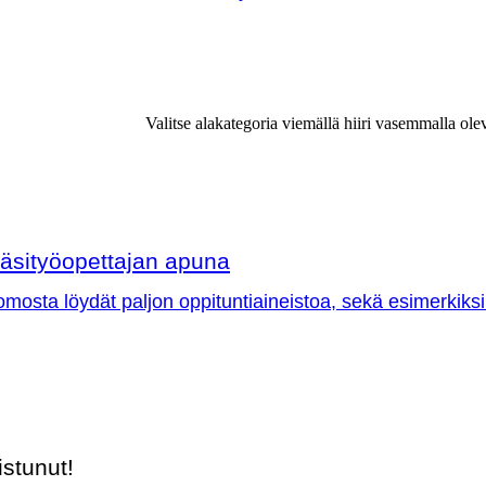
Valitse alakategoria viemällä hiiri vasemmalla ole
äsityöopettajan apuna
omosta löydät paljon oppituntiaineistoa, sekä esimerkiksi
stunut!