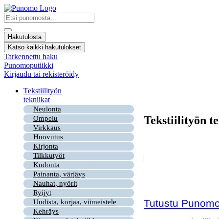
Mene
sisältöön
Search
...
Hakutulosta
Katso kaikki hakutulokset
Tarkennettu haku
Punomoputiikki
Kirjaudu tai rekisteröidy
Tekstiilityön
tekniikat
Neulonta
Tekstiilityön t
Ompelu
Virkkaus
Huovutus
Kirjonta
Tilkkutyöt
Kudonta
Painanta, värjäys
Nauhat, nyörit
Ryijyt
Tutustu Punomon
Uudista, korjaa, viimeistele
Kehräys