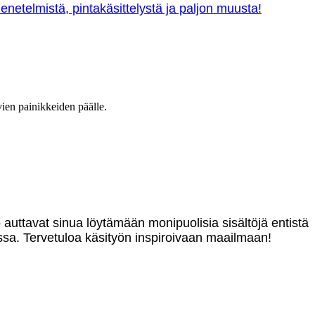
netelmistä, pintakäsittelystä ja paljon muusta!
vien painikkeiden päälle.
o auttavat sinua löytämään monipuolisia sisältöjä entistä
sa. Tervetuloa käsityön inspiroivaan maailmaan!