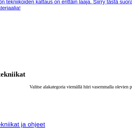
ön tekniikoiden kattaus on erittäin laaja. Siirry tästä su
teriaalia!
tekniikat
Valitse alakategoria viemällä hiiri vasemmalla olevien p
kniikat ja ohjeet