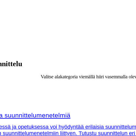
nnittelu
Valitse alakategoria viemällä hiiri vasemmalla ole
sia suunnittelumenetelmiä
essä ja opetuksessa voi hyödyntää erilaisia suunnittelu
in suunnittelumenetelmiin liittyen. Tutustu suunnittelun eri