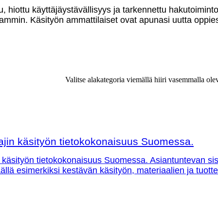
u, hiottu käyttäjäystävällisyys ja tarkennettu hakutoimint
mmin. Käsityön ammattilaiset ovat apunasi uutta oppies
Valitse alakategoria viemällä hiiri vasemmalla ole
ajin käsityön tietokokonaisuus Suomessa.
 käsityön tietokokonaisuus Suomessa. Asiantuntevan sisäl
 täällä esimerkiksi kestävän käsityön, materiaalien ja tuo