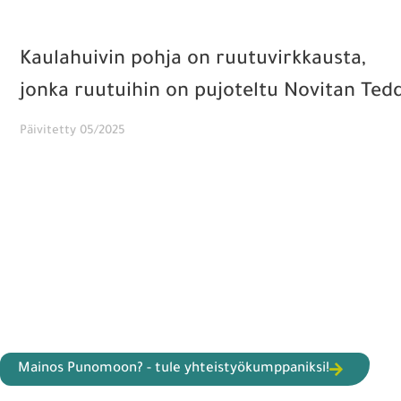
Kaulahuivin pohja on ruutuvirkkausta,
jonka ruutuihin on pujoteltu Novitan Ted
Päivitetty 05/2025
Mainos Punomoon? - tule yhteistyökumppaniksi!