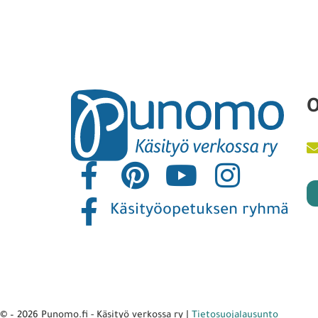
O
Käsityöopetuksen ryhmä
© – 2026 Punomo.fi - Käsityö verkossa ry |
Tietosuojalausunto