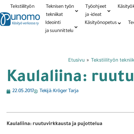
Tekstiilityön
Teknisen työn
Työohjeet
Käsityök
Tarkennettu
haku
tekniikat
tekniikat
ja -ideat
Ideointi
Käsityönopetus
Te
ja suunnittelu
Etusivu
»
Tekstiilityön teknii
Kaulaliina: ruut
22.05.2017
Tekijä:
Kröger Tarja
Kaulaliina: ruutuvirkkausta ja pujottelua