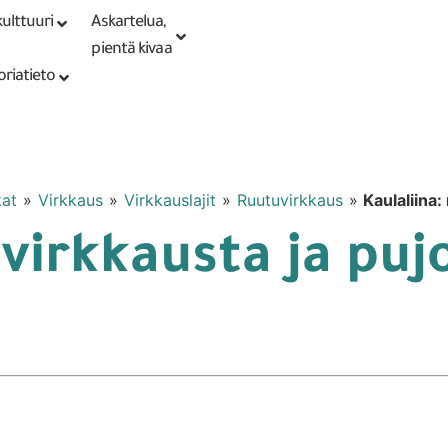
ulttuuri
Askartelua,
Kirjaudu tai
Punomoputiikki
rekisteröidy
pientä kivaa
oriatieto
kat
»
Virkkaus
»
Virkkauslajit
»
Ruutuvirkkaus
»
Kaulaliina:
uvirkkausta ja puj