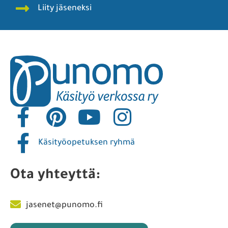
Liity jäseneksi
Käsityöopetuksen ryhmä
Ota yhteyttä:
jasenet@punomo.fi