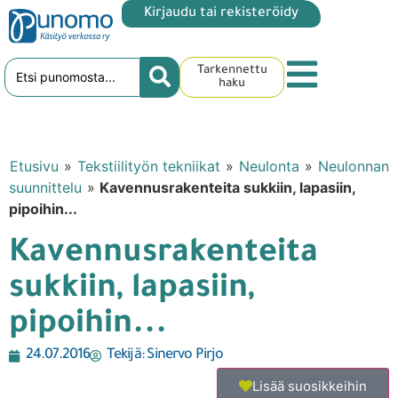
Kirjaudu tai rekisteröidy
Tarkennettu
haku
Etusivu
»
Tekstiilityön tekniikat
»
Neulonta
»
Neulonnan
suunnittelu
»
Kavennusrakenteita sukkiin, lapasiin,
pipoihin...
Kavennusrakenteita
sukkiin, lapasiin,
pipoihin...
24.07.2016
Tekijä:
Sinervo Pirjo
Lisää suosikkeihin