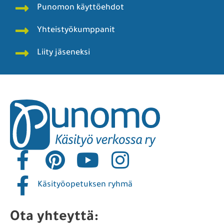
Punomon käyttöehdot
Yhteistyökumppanit
Liity jäseneksi
Käsityöopetuksen ryhmä
Ota yhteyttä: