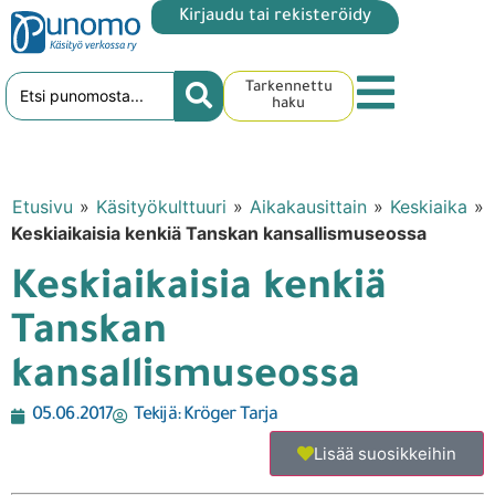
Kirjaudu tai rekisteröidy
Tarkennettu
haku
Etusivu
»
Käsityökulttuuri
»
Aikakausittain
»
Keskiaika
»
Keskiaikaisia kenkiä Tanskan kansallismuseossa
Keskiaikaisia kenkiä
Tanskan
kansallismuseossa
05.06.2017
Tekijä:
Kröger Tarja
Lisää suosikkeihin