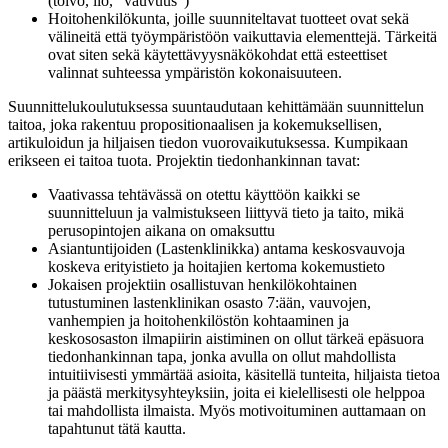
(toivo, ilo, "vauvuus")
Hoitohenkilökunta, joille suunniteltavat tuotteet ovat sekä
välineitä että työympäristöön vaikuttavia elementtejä. Tärkeitä
ovat siten sekä käytettävyysnäkökohdat että esteettiset
valinnat suhteessa ympäristön kokonaisuuteen.
Suunnittelukoulutuksessa suuntaudutaan kehittämään suunnittelun
taitoa, joka rakentuu propositionaalisen ja kokemuksellisen,
artikuloidun ja hiljaisen tiedon vuorovaikutuksessa. Kumpikaan
erikseen ei taitoa tuota. Projektin tiedonhankinnan tavat:
Vaativassa tehtävässä on otettu käyttöön kaikki se
suunnitteluun ja valmistukseen liittyvä tieto ja taito, mikä
perusopintojen aikana on omaksuttu
Asiantuntijoiden (Lastenklinikka) antama keskosvauvoja
koskeva erityistieto ja hoitajien kertoma kokemustieto
Jokaisen projektiin osallistuvan henkilökohtainen
tutustuminen lastenklinikan osasto 7:ään, vauvojen,
vanhempien ja hoitohenkilöstön kohtaaminen ja
keskososaston ilmapiirin aistiminen on ollut tärkeä epäsuora
tiedonhankinnan tapa, jonka avulla on ollut mahdollista
intuitiivisesti ymmärtää asioita, käsitellä tunteita, hiljaista tietoa
ja päästä merkitysyhteyksiin, joita ei kielellisesti ole helppoa
tai mahdollista ilmaista. Myös motivoituminen auttamaan on
tapahtunut tätä kautta.