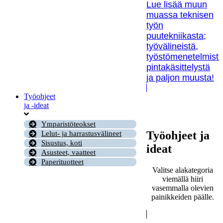
Lue lisää muun
muassa teknisen
työn
puutekniikasta;
työvälineistä,
työstömenetelmistä
pintakäsittelystä
ja paljon muusta!
Työohjeet
ja -ideat
Ymparistöteokset
Työohjeet ja
Lelut- ja harrastusvälineet
Sisustus, koti
ideat
Asusteet, vaatteet
Paperituotteet
Valitse alakategoria
viemällä hiiri
vasemmalla olevien
painikkeiden päälle.