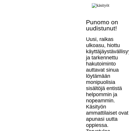
Punomo on
uudistunut!
Uusi, raikas
ulkoasu, hiottu
käyttäjäystävällisy
ja tarkennettu
hakutoiminto
auttavat sinua
löytämään
monipuolisia
sisältöjä entistä
helpommin ja
nopeammin.
Käsityön
ammattilaiset ovat
apunasi uutta
oppiessa.