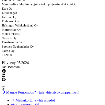
Punomon toimitus
Materiaalien lahjoittajat, joita koko projektin väki kiittää:
Espe Oy
Eurokangas
Fabrisso Oy
Finlayson Oy
Helsingin Villakehräämö Oy
Marimekko Oy
Matan tekstiili
Orneule Oy
Punainen Lanka
Suomen Nauhatehdas Oy
Taitoo Oy
TEN OY
Päivitetty 05/2024
Jaa somessa:
Mainos Punomoon? - tule yhteistyökumppaniksi!
Mediakortti ja yhteystiedot
Punomoputiikki