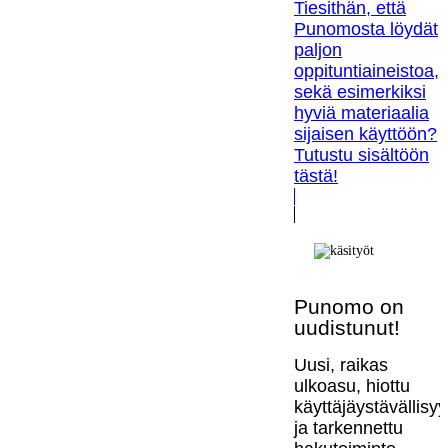
Tiesithän, että
Punomosta löydät
paljon
oppituntiaineistoa,
sekä esimerkiksi
hyviä materiaalia
sijaisen käyttöön?
Tutustu sisältöön
tästä!
Punomo on
uudistunut!
Uusi, raikas
ulkoasu, hiottu
käyttäjäystävällisy
ja tarkennettu