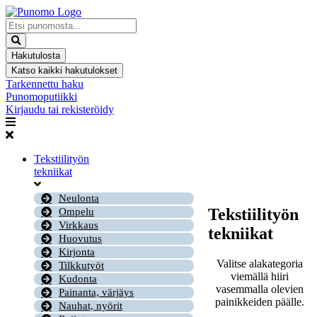
Mene
sisältöön
Search
...
Hakutulosta
Katso kaikki hakutulokset
Tarkennettu haku
Punomoputiikki
Kirjaudu tai rekisteröidy
Tekstiilityön
tekniikat
Neulonta
Tekstiilityön
Ompelu
Virkkaus
tekniikat
Huovutus
Kirjonta
Valitse alakategoria
Tilkkutyöt
viemällä hiiri
Kudonta
vasemmalla olevien
Painanta, värjäys
painikkeiden päälle.
Nauhat, nyörit