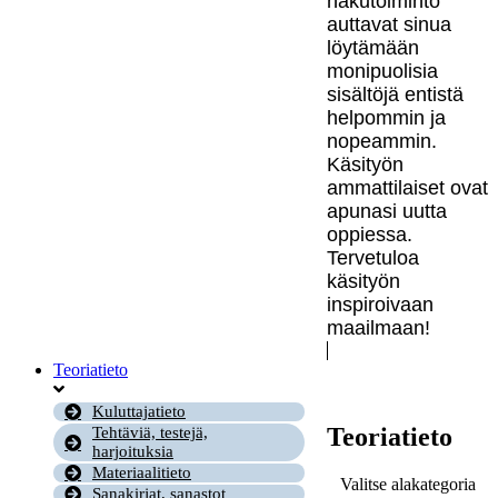
hakutoiminto
auttavat sinua
löytämään
monipuolisia
sisältöjä entistä
helpommin ja
nopeammin.
Käsityön
ammattilaiset ovat
apunasi uutta
oppiessa.
Tervetuloa
käsityön
inspiroivaan
maailmaan!
Teoriatieto
Kuluttajatieto
Teoriatieto
Tehtäviä, testejä,
harjoituksia
Materiaalitieto
Valitse alakategoria
Sanakirjat, sanastot