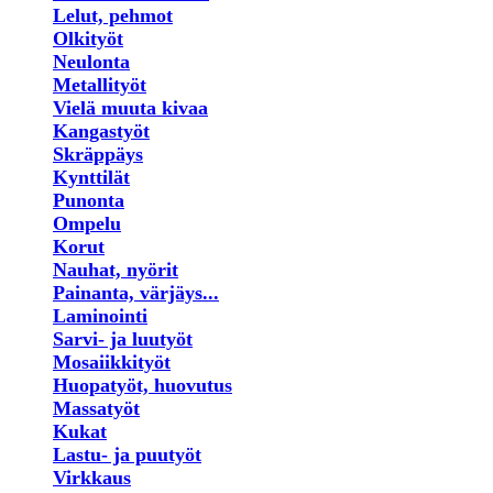
Lelut, pehmot
Olkityöt
Neulonta
Metallityöt
Vielä muuta kivaa
Kangastyöt
Skräppäys
Kynttilät
Punonta
Ompelu
Korut
Nauhat, nyörit
Painanta, värjäys...
Laminointi
Sarvi- ja luutyöt
Mosaiikkityöt
Huopatyöt, huovutus
Massatyöt
Kukat
Lastu- ja puutyöt
Virkkaus