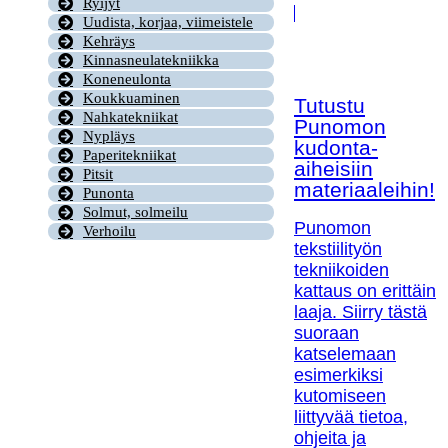
Ryijyt
Uudista, korjaa, viimeistele
Kehräys
Kinnasneulatekniikka
Koneneulonta
Koukkuaminen
Tutustu
Nahkatekniikat
Punomon
Nypläys
kudonta-
Paperitekniikat
aiheisiin
Pitsit
materiaaleihin!
Punonta
Solmut, solmeilu
Punomon
Verhoilu
tekstiilityön
tekniikoiden
kattaus on erittäin
laaja. Siirry tästä
suoraan
katselemaan
esimerkiksi
kutomiseen
liittyvää tietoa,
ohjeita ja