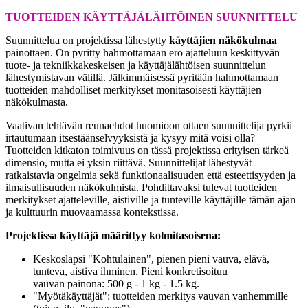
TUOTTEIDEN KÄYTTÄJÄLÄHTÖINEN SUUNNITTELU
Suunnittelua on projektissa lähestytty
käyttäjien näkökulmaa
painottaen. On pyritty hahmottamaan ero ajatteluun keskittyvän
tuote- ja tekniikkakeskeisen ja käyttäjälähtöisen suunnittelun
lähestymistavan välillä. Jälkimmäisessä pyritään hahmottamaan
tuotteiden mahdolliset merkitykset monitasoisesti käyttäjien
näkökulmasta.
Vaativan tehtävän reunaehdot huomioon ottaen suunnittelija pyrkii
irtautumaan itsestäänselvyyksistä ja kysyy mitä voisi olla?
Tuotteiden kitkaton toimivuus on tässä projektissa erityisen tärkeä
dimensio, mutta ei yksin riittävä. Suunnittelijat lähestyvät
ratkaistavia ongelmia sekä funktionaalisuuden että esteettisyyden ja
ilmaisullisuuden näkökulmista. Pohdittavaksi tulevat tuotteiden
merkitykset ajatteleville, aistiville ja tunteville käyttäjille tämän ajan
ja kulttuurin muovaamassa kontekstissa.
Projektissa käyttäjä määrittyy kolmitasoisena:
Keskoslapsi "Kohtulainen", pienen pieni vauva, elävä,
tunteva, aistiva ihminen. Pieni konkretisoituu
vauvan painona: 500 g - 1 kg - 1.5 kg.
"Myötäkäyttäjät": tuotteiden merkitys vauvan vanhemmille