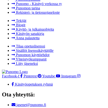
Punomo - Käsityö verkossa ry
Punomon tarina
Rekisteri- ja tietosuojaseloste
Tekijät
Blogit
Käyttö- ja julkaisuohjeita
Käsityön sanakirja
Anna palautetta
Tilaa opetuslisenssi
Sisällöt lisenssikäyttäjille
Punomon käyttöehdot
Yhteistyökumppanit
Liity jäseneksi
Facebook-f
Pinterest
Youtube
Instagram
Käsityöopetuksen ryhmä
Ota yhteyttä:
jasenet@punomo.fi