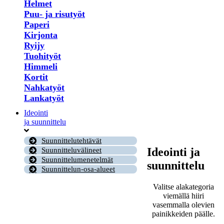
Helmet
Puu- ja risutyöt
Paperi
Kirjonta
Ryijy
Tuohityöt
Himmeli
Kortit
Nahkatyöt
Lankatyöt
Ideointi
ja suunnittelu
Suunnittelutehtävät
Ideointi ja
Suunnitteluvälineet
Suunnittelumenetelmät
suunnittelu
Suunnittelun-osa-alueet
Valitse alakategoria
viemällä hiiri
vasemmalla olevien
painikkeiden päälle.