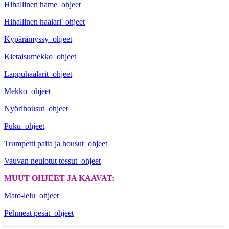
Hihallinen hame_ohjeet
Hihallinen haalari_ohjeet
Kypärämyssy_ohjeet
Kietaisumekko_ohjeet
Lappuhaalarit_ohjeet
Mekko_ohjeet
Nyörihousut_ohjeet
Puku_ohjeet
Trumpetti paita ja housut_ohjeet
Vauvan neulotut tossut_ohjeet
MUUT OHJEET JA KAAVAT:
Mato-lelu_ohjeet
Pehmeat pesät_ohjeet