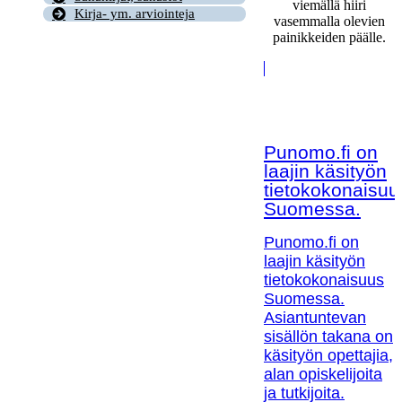
viemällä hiiri
Kirja- ym. arviointeja
vasemmalla olevien
painikkeiden päälle.
Punomo.fi on
laajin käsityön
tietokokonaisuu
Suomessa.
Punomo.fi on
laajin käsityön
tietokokonaisuus
Suomessa.
Asiantuntevan
sisällön takana on
käsityön opettajia,
alan opiskelijoita
ja tutkijoita.