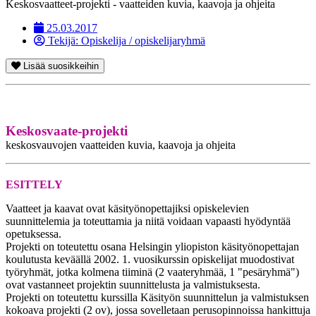
Keskosvaatteet-projekti - vaatteiden kuvia, kaavoja ja ohjeita
25.03.2017
Tekijä:
Opiskelija / opiskelijaryhmä
Lisää suosikkeihin
K
e
s
k
o
s
vaate-projekti
keskosvauvojen vaatteiden kuvia, kaavoja ja ohjeita
ESITTELY
Vaatteet ja kaavat ovat käsityönopettajiksi opiskelevien
suunnittelemia ja toteuttamia ja niitä voidaan vapaasti hyödyntää
opetuksessa.
Projekti on toteutettu osana Helsingin yliopiston käsityönopettajan
koulutusta keväällä 2002. 1. vuosikurssin opiskelijat muodostivat
työryhmät, jotka kolmena tiiminä (2 vaateryhmää, 1 "pesäryhmä")
ovat vastanneet projektin suunnittelusta ja valmistuksesta.
Projekti on toteutettu kurssilla Käsityön suunnittelun ja valmistuksen
kokoava projekti (2 ov), jossa sovelletaan perusopinnoissa hankittuja