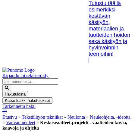
Tutustu täällä
esimerkiksi
kestävän
käsityön,
materiaalien ja
tuotteiden hoidon
sekä käsityön ja
hyvinvoinnin
teemoihin!
Kirjaudu tai rekisteröidy
Search
...
Hakutulosta
Katso kaikki hakutulokset
Tarkennettu haku
Etusivu
»
Tekstiilityön tekniikat
»
Neulonta
»
Neuleohjeita, -ideoita
»
Vauvan neuleet
»
Keskosvaatteet-projekti - vaatteiden kuvia,
kaavoja ja ohjeita