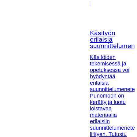
Käsityön
erilaisia
suunnittelumen
Käsitöiden
tekemisessä ja
opetuksessa voi
hyödyntää
erilaisia
suunnittelumenetel
Punomoon on
kerätty ja luotu
loistavaa
materiaalia
erilaisiin
suunnittelumenetel
liittyen. Tutustu