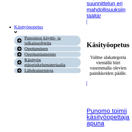
suunnittelun eri
mahdollisuuksiin
täältä!
Käsityönopetus
Punomon käyttö- ja
julkaisuohjeita
Käsityöopetus
Opettaminen
Oppituntiaineisto
Valitse alakategoria
Käsityön
viemällä hiiri
etäopiskelumateriaalia
vasemmalla olevien
Lähdeaineistoja
painikkeiden päälle.
Punomo toimii
käsityöopettaja
apuna