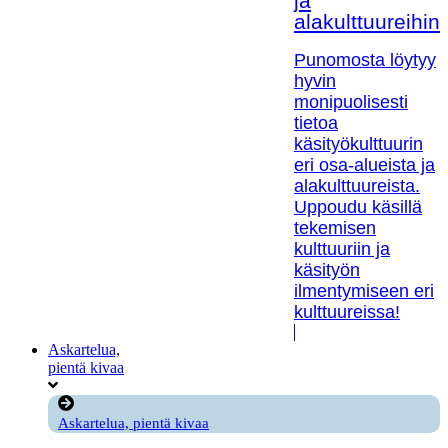
ja
alakulttuureihin!
Punomosta löytyy
hyvin
monipuolisesti
tietoa
käsityökulttuurin
eri osa-alueista ja
alakulttuureista.
Uppoudu käsillä
tekemisen
kulttuuriin ja
käsityön
ilmentymiseen eri
kulttuureissa!
Askartelua,
pientä kivaa
Askartelua, pientä kivaa