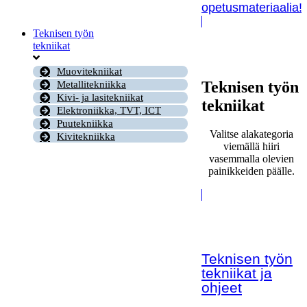
opetusmateriaalia!
Teknisen työn
tekniikat
Muovitekniikat
Teknisen työn
Metallitekniikka
Kivi- ja lasitekniikat
tekniikat
Elektroniikka, TVT, ICT
Puutekniikka
Valitse alakategoria
Kivitekniikka
viemällä hiiri
vasemmalla olevien
painikkeiden päälle.
Teknisen työn
tekniikat ja
ohjeet