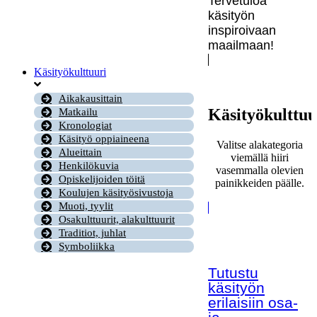
Tervetuloa
käsityön
inspiroivaan
maailmaan!
Käsityökulttuuri
Aikakausittain
Käsityökulttuu
Matkailu
Kronologiat
Käsityö oppiaineena
Valitse alakategoria
Alueittain
viemällä hiiri
Henkilökuvia
vasemmalla olevien
Opiskelijoiden töitä
painikkeiden päälle.
Koulujen käsityösivustoja
Muoti, tyylit
Osakulttuurit, alakulttuurit
Traditiot, juhlat
Symboliikka
Tutustu
käsityön
erilaisiin osa-