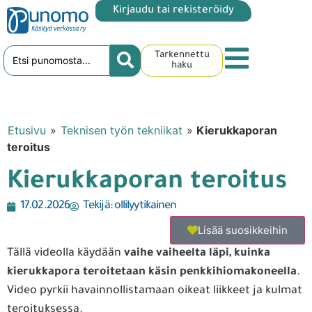
Kirjaudu tai rekisteröidy
Tarkennettu
haku
Etusivu
»
Teknisen työn tekniikat
»
Kierukkaporan
teroitus
Kierukkaporan teroitus
17.02.2026
Tekijä:
ollilyytikainen
Lisää suosikkeihin
Tällä videolla käydään
vaihe vaiheelta läpi, kuinka
kierukkapora teroitetaan käsin penkkihiomakoneella
.
Video pyrkii havainnollistamaan oikeat liikkeet ja kulmat
teroituksessa.