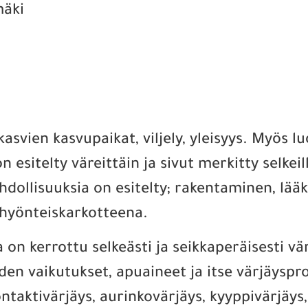
mäki
ikasvien kasvupaikat, viljely, yleisyys. Myös
on esitelty väreittäin ja sivut merkitty selkei
ollisuuksia on esitelty; rakentaminen, lääke
i hyönteiskarkotteena.
 on kerrottu selkeästi ja seikkaperäisesti vär
iiden vaikutukset, apuaineet ja itse värjäysp
ntaktivärjäys, aurinkovärjäys, kyyppivärjäys,