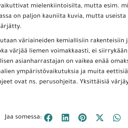
aikuttivat mielenkiintoisilta, mutta esim. m
jassa on paljon kauniita kuvia, mutta useista 
ärjätty.
taan väriaineiden kemiallisiin rakenteisiin 
oka värjää liemen voimakkaasti, ei siirrykään
allisen asianharrastajan on vaikea enää omak
lien ympäristövaikutuksia ja muita eettisiä
sohjeet ovat ns. perusohjeita. Yksittäisiä vä
Jaa somessa: