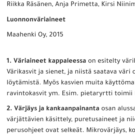
Riikka Räsänen, Anja Primetta, Kirsi Niini
Luonnonväriaineet
Maahenki Oy, 2015
1. Väriaineet kappaleessa
on esitelty vär
Värikasvit ja sienet, ja niistä saatava väri 
löytämistä. Myös kasvien muita käyttömahd
ravintokasvit ym. Esim. pietaryrtti toimi
2. Värjäys ja kankaanpainanta
osan alussa
värjättävien käsittely, puretusaineet ja n
perusohjeet ovat selkeät. Mikrovärjäys, ko