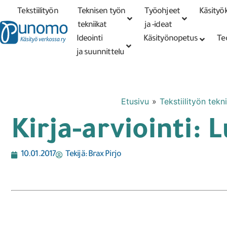
Tekstiilityön
Teknisen työn
Työohjeet
Käsityök
Tarkennettu
haku
tekniikat
tekniikat
ja -ideat
Ideointi
Käsityönopetus
Te
ja suunnittelu
Etusivu
»
Tekstiilityön tekni
Kirja-arviointi:
10.01.2017
Tekijä:
Brax Pirjo