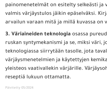
painomenetelmät on esitelty selkeästi ja v
valmis värjäystulos jäikin epäselväksi. Kir
arvailun varaan mitä ja millä kuvassa on v
3. Väriaineiden teknologia
osassa pureudu
ruskan syntymekanismi ja se, miksi väri, j
teknologiassa siirrytään tasolle, jota tav
värjäysmenetelmien ja käytettyjen kemikaa
yleisteos vaativallekin värjärille. Värjäy
reseptiä lukuun ottamatta.
Päivitetty 05/2024