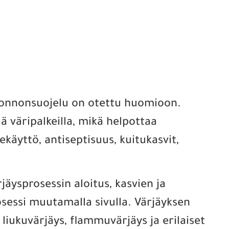
 luonnonsuojelu on otettu huomioon.
llä väripalkeilla, mikä helpottaa
käyttö, antiseptisuus, kuitukasvit,
jäysprosessin aloitus, kasvien ja
rosessi muutamalla sivulla. Värjäyksen
 liukuvärjäys, flammuvärjäys ja erilaiset