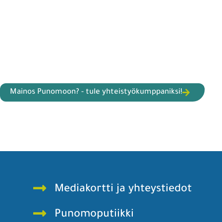
Mainos Punomoon? - tule yhteistyökumppaniksi!
Mediakortti ja yhteystiedot
Punomoputiikki