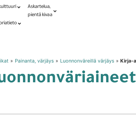
ulttuuri
Askartelua,
Kirjaudu tai
Punomoputiikki
rekisteröidy
pientä kivaa
oriatieto
ikat
»
Painanta, värjäys
»
Luonnonväreillä värjäys
»
Kirja-
 Luonnonväriainee