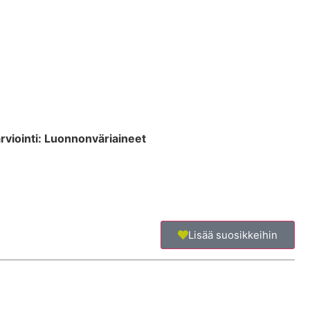
arviointi: Luonnonväriaineet
t
Lisää suosikkeihin