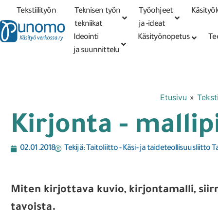
Tekstiilityön
Teknisen työn
Työohjeet
Käsityök
Tarkennettu
haku
tekniikat
tekniikat
ja -ideat
Ideointi
Käsityönopetus
Te
ja suunnittelu
Etusivu
»
Teksti
Kirjonta - mallip
02.01.2018
Tekijä:
Taitoliitto - Käsi- ja taideteollisuusliitto T
Miten kirjottava kuvio, kirjontamalli, si
tavoista.