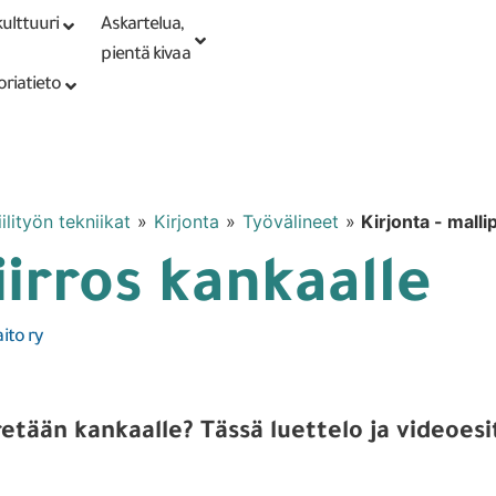
ulttuuri
Askartelua,
Kirjaudu tai
Punomoputiikki
rekisteröidy
pientä kivaa
oriatieto
ilityön tekniikat
»
Kirjonta
»
Työvälineet
»
Kirjonta - malli
iirros kankaalle
aito ry
irretään kankaalle? Tässä luettelo ja videoe