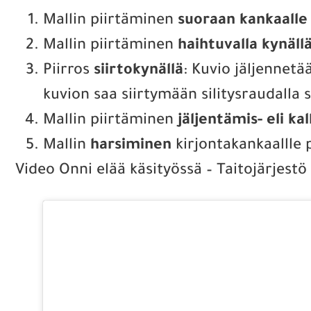
Mallin piirtäminen
suoraan kankaalle l
Mallin piirtäminen
haihtuvalla kynäll
Piirros
siirtokynällä
: Kuvio jäljennetä
kuvion saa siirtymään silitysraudalla s
Mallin piirtäminen
jäljentämis- eli k
Mallin
harsiminen
kirjontakankaallle 
Video Onni elää käsityössä – Taitojärjest