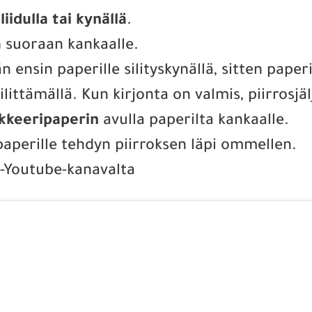
iidulla tai kynällä
.
ä
suoraan kankaalle.
än ensin paperille silityskynällä, sitten pape
ilittämällä. Kun kirjonta on valmis, piirrosjä
alkkeeripaperin
avulla paperilta kankaalle.
paperille tehdyn piirroksen läpi ommellen.
ö -Youtube-kanavalta