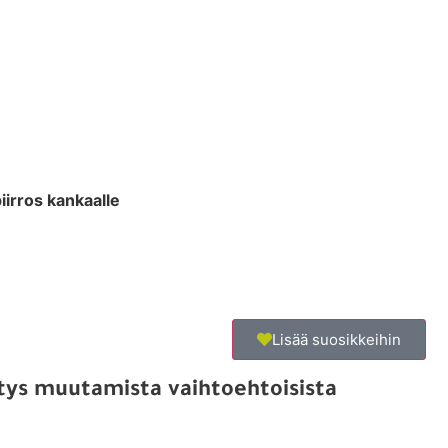
piirros kankaalle
Lisää suosikkeihin
sitys muutamista vaihtoehtoisista