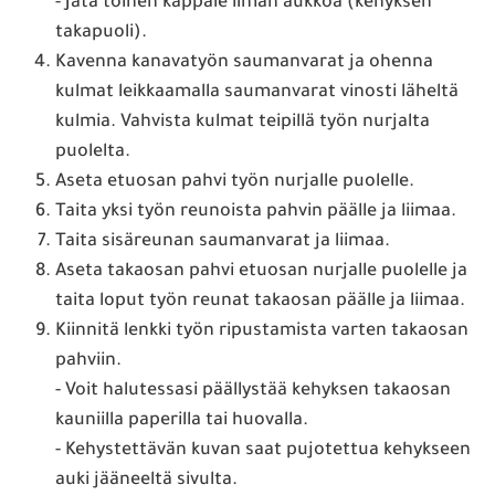
- Jätä toinen kappale ilman aukkoa (kehyksen
takapuoli).
Kavenna kanavatyön saumanvarat ja ohenna
kulmat leikkaamalla saumanvarat vinosti läheltä
kulmia. Vahvista kulmat teipillä työn nurjalta
puolelta.
Aseta etuosan pahvi työn nurjalle puolelle.
Taita yksi työn reunoista pahvin päälle ja liimaa.
Taita sisäreunan saumanvarat ja liimaa.
Aseta takaosan pahvi etuosan nurjalle puolelle ja
taita loput työn reunat takaosan päälle ja liimaa.
Kiinnitä lenkki työn ripustamista varten takaosan
pahviin.
- Voit halutessasi päällystää kehyksen takaosan
kauniilla paperilla tai huovalla.
- Kehystettävän kuvan saat pujotettua kehykseen
auki jääneeltä sivulta.