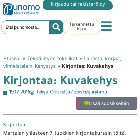
Kirjaudu tai rekisteröidy
Tarkennettu
haku
Etusivu
»
Tekstiilityön tekniikat
»
Uudista, korjaa,
viimeistele
»
Kehystys
»
Kirjontaa: Kuvakehys
Kirjontaa: Kuvakehys
19.12.2016
Tekijä:
Opiskelija / opiskelijaryhmä
Lisää suosikkeihin
Kirjontaa
Mertalan yläasteen 7. luokkien kirjontakurssin töitä,