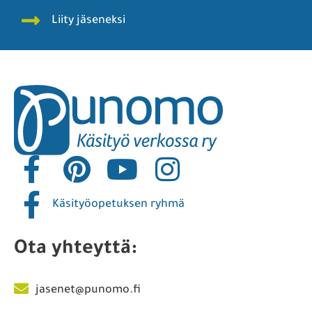
Liity jäseneksi
Käsityöopetuksen ryhmä
Ota yhteyttä:
jasenet@punomo.fi