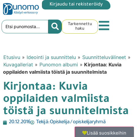
Kirjaudu tai rekisteröidy
Tarkennettu
haku
Etusivu
»
Ideointi ja suunnittelu
»
Suunnitteluvälineet
»
Kuvagalleriat
»
Punomon albumi
»
Kirjontaa: Kuvia
oppilaiden valmiista töistä ja suunnitelmista
Kirjontaa: Kuvia
oppilaiden valmiista
töistä ja suunnitelmista
20.12.2016
Tekijä:
Opiskelija / opiskelijaryhmä
Lisää suosikkeihin