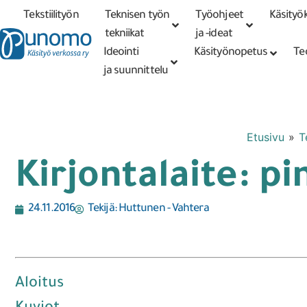
Tekstiilityön
Teknisen työn
Työohjeet
Käsityök
Tarkennettu
haku
tekniikat
tekniikat
ja -ideat
Ideointi
Käsityönopetus
Te
ja suunnittelu
Etusivu
»
T
Kirjontalaite: p
24.11.2016
Tekijä:
Huttunen - Vahtera
Aloitus