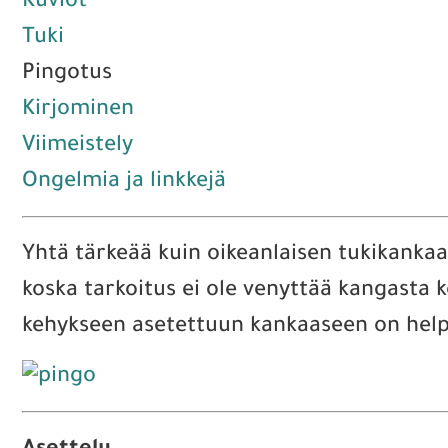
Kuviot
Tuki
Pingotus
Kirjominen
Viimeistely
Ongelmia ja linkkejä
Yhtä tärkeää kuin oikeanlaisen tukikanka
koska tarkoitus ei ole venyttää kangasta 
kehykseen asetettuun kankaaseen on helppo