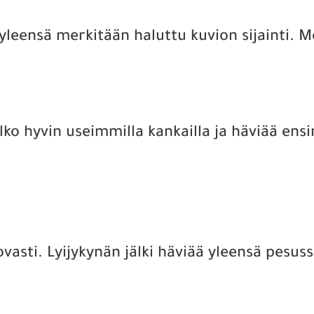
leensä merkitään haluttu kuvion sijainti. M
lko hyvin useimmilla kankailla ja häviää ens
vasti. Lyijykynän jälki häviää yleensä pesuss