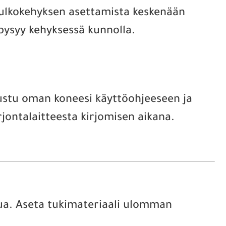
 ulkokehyksen asettamista keskenään
 pysyy kehyksessä kunnolla.
utustu oman koneesi käyttöohjeeseen ja
rjontalaitteesta kirjomisen aikana.
tua. Aseta tukimateriaali ulomman