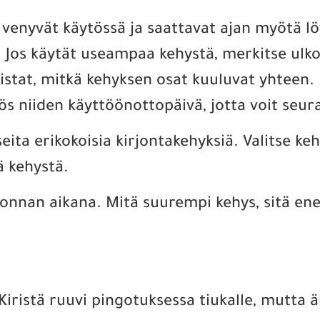
ne venyvät käytössä ja saattavat ajan myötä 
Jos käytät useampaa kehystä, merkitse ulko-
nistat, mitkä kehyksen osat kuuluvat yhteen.
s niiden käyttöönottopäivä, jotta voit seura
seita erikokoisia kirjontakehyksiä. Valitse k
ä kehystä.
rjonnan aikana. Mitä suurempi kehys, sitä 
. Kiristä ruuvi pingotuksessa tiukalle, mutta 