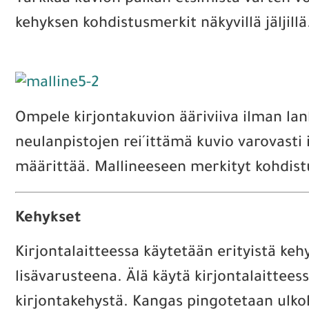
Tarkkaa kuvion paikan etsimistä varten voi
kehyksen kohdistusmerkit näkyvillä jäljillä
Ompele kirjontakuvion ääriviiva ilman lank
neulanpistojen rei´ittämä kuvio varovasti 
määrittää. Mallineeseen merkityt kohdist
Kehykset
Kirjontalaitteessa käytetään erityistä keh
lisävarusteena. Älä käytä kirjontalaittee
kirjontakehystä. Kangas pingotetaan ulkoke