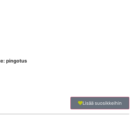
te: pingotus
Lisää suosikkeihin