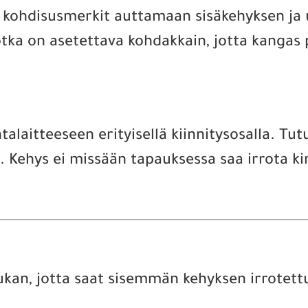
 kohdisusmerkit auttamaan sisäkehyksen ja
otka on asetettava kohdakkain, jotta kangas
ntalaitteeseen erityisellä kiinnitysosalla. T
. Kehys ei missään tapauksessa saa irrota ki
iukan, jotta saat sisemmän kehyksen irrotet