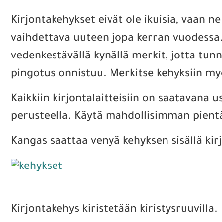
Kirjontakehykset eivät ole ikuisia, vaan 
vaihdettava uuteen jopa kerran vuodessa. 
vedenkestävällä kynällä merkit, jotta tun
pingotus onnistuu. Merkitse kehyksiin myö
Kaikkiin kirjontalaitteisiin on saatavana u
perusteella. Käytä mahdollisimman pient
Kangas saattaa venyä kehyksen sisällä ki
Kirjontakehys kiristetään kiristysruuvilla