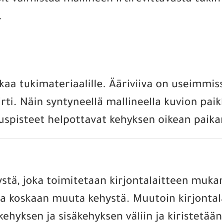
t valmistaa mallineen irtirevittävästä tukim
.
aa tukimateriaalille. Ääriviiva on useimmiss
irti. Näin syntyneellä mallineella kuvion pa
uspisteet helpottavat kehyksen oikean paika
ystä, joka toimitetaan kirjontalaitteen mukan
ssa koskaan muuta kehystä. Muutoin kirjontala
hyksen ja sisäkehyksen väliin ja kiristetään 