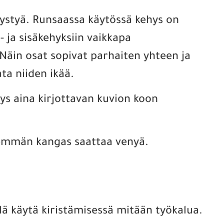
löystyä. Runsaassa käytössä kehys on
 ja sisäkehyksiin vaikkapa
 Näin osat sopivat parhaiten yhteen ja
ta niiden ikää.
ehys aina kirjottavan kuvion koon
enemmän kangas saattaa venyä.
älä käytä kiristämisessä mitään työkalua.