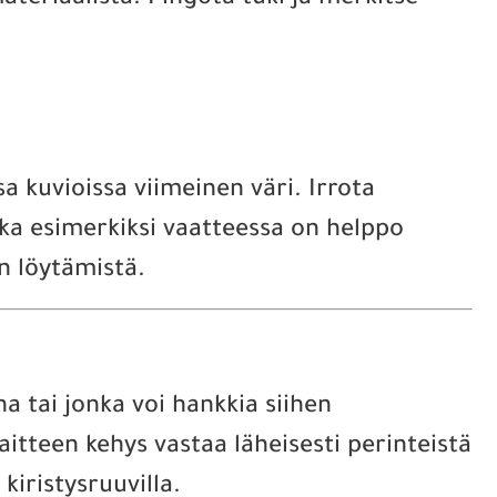
ateriaalista. Pingota tuki ja merkitse
a kuvioissa viimeinen väri. Irrota
ikka esimerkiksi vaatteessa on helppo
n löytämistä.
a tai jonka voi hankkia siihen
itteen kehys vastaa läheisesti perinteistä
kiristysruuvilla.