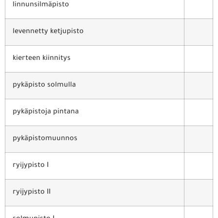
linnunsilmäpisto
levennetty ketjupisto
kierteen kiinnitys
pykäpisto solmulla
pykäpistoja pintana
pykäpistomuunnos
ryijypisto I
ryijypisto II