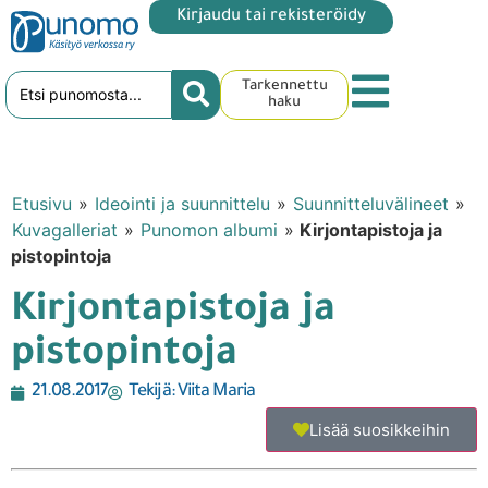
Kirjaudu tai rekisteröidy
Tarkennettu
haku
Etusivu
»
Ideointi ja suunnittelu
»
Suunnitteluvälineet
»
Kuvagalleriat
»
Punomon albumi
»
Kirjontapistoja ja
pistopintoja
Kirjontapistoja ja
pistopintoja
21.08.2017
Tekijä:
Viita Maria
Lisää suosikkeihin