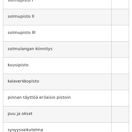
solmupisto I
solmupisto II
solmupisto III
solmulangan kiinnitys
kuusipisto
kalaverkkopisto
pinnan täyttöä erilaisin pistoin
puu ja oksat
syvyysvaikutelma