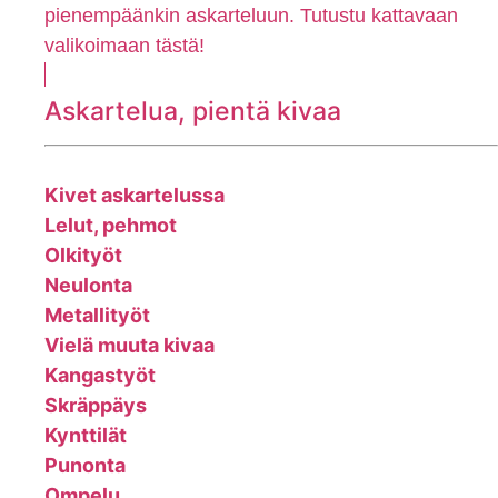
pienempäänkin askarteluun. Tutustu kattavaan
valikoimaan tästä!
Askartelua, pientä kivaa
Kivet askartelussa
Lelut, pehmot
Olkityöt
Neulonta
Metallityöt
Vielä muuta kivaa
Kangastyöt
Skräppäys
Kynttilät
Punonta
Ompelu