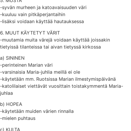
5. MUSTA
-syvän murheen ja katoavaisuuden väri
-kuuluu vain pitkäperjantaihin
-lisäksi voidaan käyttää hautauksessa
6. MUUT KÄYTETYT VÄRIT
-muutamia muita värejä voidaan käyttää joissakin
tietyissä tilanteissa tai aivan tietyssä kirkossa
a) SININEN
-perinteinen Marian väri
-varsinaisia Maria-juhlia meillä ei ole
-käytetään mm. Ruotsissa Marian ilmestymispäivänä
-katolilaiset viettävät vuosittain toistakymmentä Maria-
juhlaa
b) HOPEA
-käytetään muiden värien rinnalla
-mielen puhtaus
c) KULTA