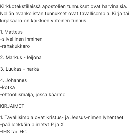
Kirkkotekstiileissä apostolien tunnukset ovat harvinaisia.
Neljän evankelistan tunnukset ovat tavallisempia. Kirja tai
kirjakäärö on kaikkien yhteinen tunnus
1. Matteus
-siivellinen ihminen
-rahakukkaro
2. Markus - leijona
3. Luukas - härkä
4. Johannes
-kotka
-ehtoollismalja, jossa käärme
KIRJAIMET
1. Tavallisimpia ovat Kristus- ja Jeesus-nimen lyhenteet
-päälleekkäin piirretyt P ja X
-IHS tai IHC