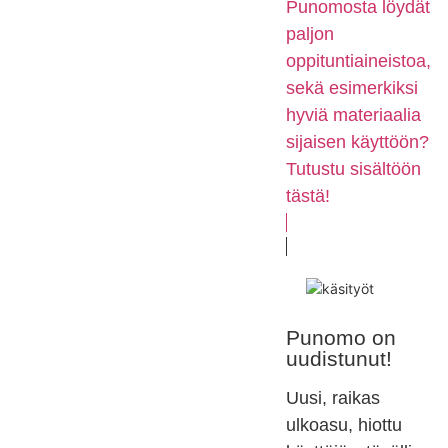
Punomosta löydät
paljon
oppituntiaineistoa,
sekä esimerkiksi
hyviä materiaalia
sijaisen käyttöön?
Tutustu sisältöön
tästä!
Punomo on
uudistunut!
Uusi, raikas
ulkoasu, hiottu