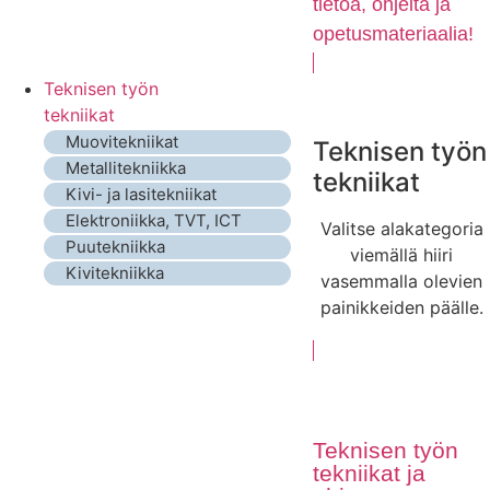
tietoa, ohjeita ja
opetusmateriaalia!
Teknisen työn
tekniikat
Muovitekniikat
Teknisen työn
Metallitekniikka
tekniikat
Kivi- ja lasitekniikat
Elektroniikka, TVT, ICT
Valitse alakategoria
Puutekniikka
viemällä hiiri
Kivitekniikka
vasemmalla olevien
painikkeiden päälle.
Teknisen työn
tekniikat ja