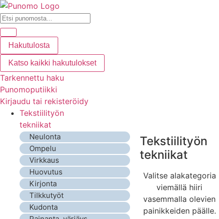
Hakutulosta
Katso kaikki hakutulokset
Tarkennettu haku
Punomoputiikki
Kirjaudu tai rekisteröidy
Tekstiilityön
tekniikat
Neulonta
Tekstiilityön
Ompelu
tekniikat
Virkkaus
Huovutus
Valitse alakategoria
Kirjonta
viemällä hiiri
Tilkkutyöt
vasemmalla olevien
Kudonta
painikkeiden päälle.
Painanta, värjäys