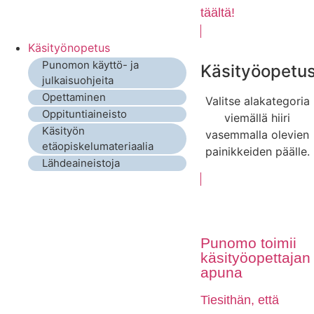
täältä!
Käsityönopetus
Punomon käyttö- ja
Käsityöopetu
julkaisuohjeita
Opettaminen
Valitse alakategoria
Oppituntiaineisto
viemällä hiiri
Käsityön
vasemmalla olevien
etäopiskelumateriaalia
painikkeiden päälle.
Lähdeaineistoja
Punomo toimii
käsityöopettajan
apuna
Tiesithän, että