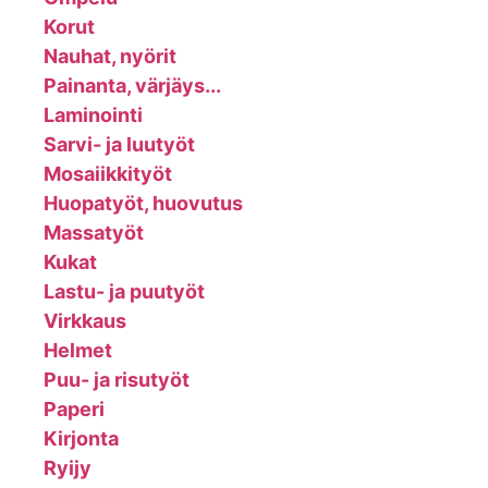
Korut
Nauhat, nyörit
Painanta, värjäys...
Laminointi
Sarvi- ja luutyöt
Mosaiikkityöt
Huopatyöt, huovutus
Massatyöt
Kukat
Lastu- ja puutyöt
Virkkaus
Helmet
Puu- ja risutyöt
Paperi
Kirjonta
Ryijy