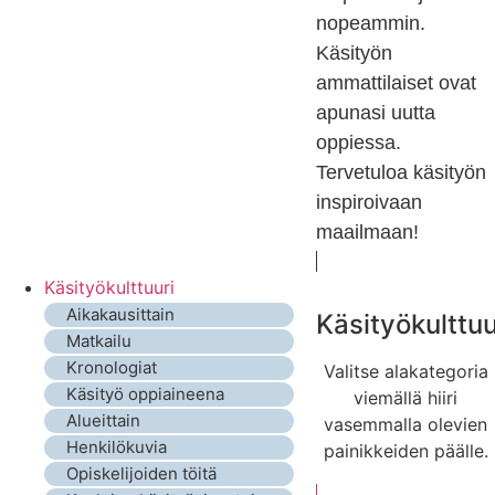
nopeammin.
Käsityön
ammattilaiset ovat
apunasi uutta
oppiessa.
Tervetuloa käsityön
inspiroivaan
maailmaan!
Käsityökulttuuri
Aikakausittain
Käsityökulttuu
Matkailu
Kronologiat
Valitse alakategoria
Käsityö oppiaineena
viemällä hiiri
Alueittain
vasemmalla olevien
Henkilökuvia
painikkeiden päälle.
Opiskelijoiden töitä