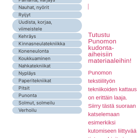
Nauhat, nyörit
Ryijyt
Uudista, korjaa,
viimeistele
Tutustu
Kehräys
Punomon
Kinnasneulatekniikka
kudonta-
Koneneulonta
aiheisiin
Koukkuaminen
materiaaleihin!
Nahkatekniikat
Punomon
Nypläys
Paperitekniikat
tekstiilityön
Pitsit
tekniikoiden kattaus
Punonta
on erittäin laaja.
Solmut, solmeilu
Siirry tästä suoraan
Verhoilu
katselemaan
esimerkiksi
kutomiseen liittyvää