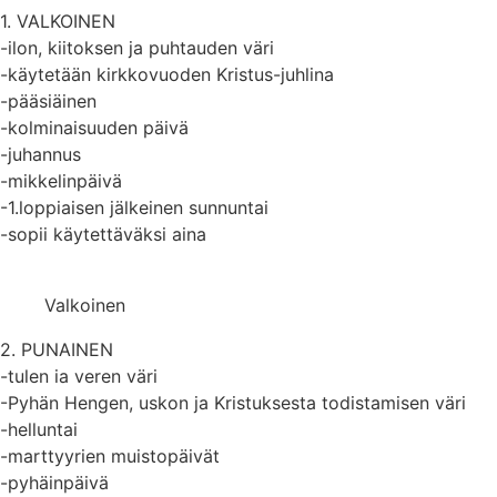
1. VALKOINEN
-ilon, kiitoksen ja puhtauden väri
-käytetään kirkkovuoden Kristus-juhlina
-pääsiäinen
-kolminaisuuden päivä
-juhannus
-mikkelinpäivä
-1.loppiaisen jälkeinen sunnuntai
-sopii käytettäväksi aina
Valkoinen
2. PUNAINEN
-tulen ia veren väri
-Pyhän Hengen, uskon ja Kristuksesta todistamisen väri
-helluntai
-marttyyrien muistopäivät
-pyhäinpäivä