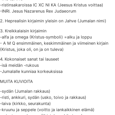
-ristinsakaroissa IC XC NI KA (Jeesus Kristus voittaa)
-INRI. Jesus Nazarenus Rex Judaeorum
2. Heprealisin kirjaimin yleisin on Jahve (Jumalan nimi)
3. Kreikkalaisin kirjaimin
-alfa ja omega (Kristus-symboli) =alku ja loppu
- A M Q ensimmäinen, keskimmäinen ja viimeinen kirjain
(Kristus, joka oli, on ja on tuleva)
4. Kokonaiset sanat tai lauseet
-isä meidän -rukous
-Jumalalle kunniaa korkeuksissa
MUITA KUVIOITA
-sydän (Jumalan rakkaus)
-risti, ankkuri, sydän (usko, toivo ja rakkaus)
-laiva (kirkko, seurakunta)
-kruunu ja seppele (voitto ja iankaikkinen elämä)