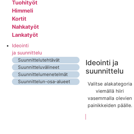
Tuohityöt
Himmeli
Kortit
Nahkatyöt
Lankatyöt
Ideointi
ja suunnittelu
Suunnittelutehtävät
Ideointi ja
Suunnitteluvälineet
suunnittelu
Suunnittelumenetelmät
Suunnittelun-osa-alueet
Valitse alakategoria
viemällä hiiri
vasemmalla olevien
painikkeiden päälle.