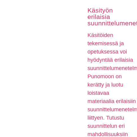
Käsityön
erilaisia
suunnittelumene
Käsitöiden
tekemisessä ja
opetuksessa voi
hyödyntää erilaisia
suunnittelumenetelm
Punomoon on
kerätty ja luotu
loistavaa
materiaalia erilaisiin
suunnittelumenetelm
liittyen. Tutustu
suunnittelun eri
mahdollisuuksiin