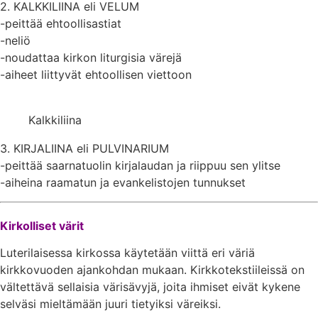
2. KALKKILIINA eli VELUM
-peittää ehtoollisastiat
-neliö
-noudattaa kirkon liturgisia värejä
-aiheet liittyvät ehtoollisen viettoon
Kalkkiliina
3. KIRJALIINA eli PULVINARIUM
-peittää saarnatuolin kirjalaudan ja riippuu sen ylitse
-aiheina raamatun ja evankelistojen tunnukset
Kirkolliset värit
Luterilaisessa kirkossa käytetään viittä eri väriä
kirkkovuoden ajankohdan mukaan. Kirkkotekstiileissä on
vältettävä sellaisia värisävyjä, joita ihmiset eivät kykene
selväsi mieltämään juuri tietyiksi väreiksi.