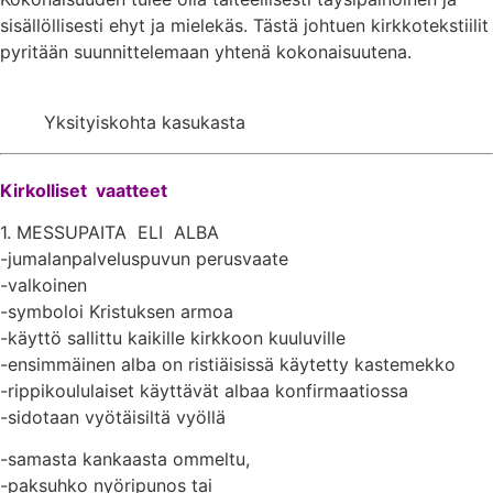
sisällöllisesti ehyt ja mielekäs. Tästä johtuen kirkkotekstiilit
pyritään suunnittelemaan yhtenä kokonaisuutena.
Yksityiskohta kasukasta
Kirkolliset vaatteet
1. MESSUPAITA ELI ALBA
-jumalanpalveluspuvun perusvaate
-valkoinen
-symboloi Kristuksen armoa
-käyttö sallittu kaikille kirkkoon kuuluville
-ensimmäinen alba on ristiäisissä käytetty kastemekko
-rippikoululaiset käyttävät albaa konfirmaatiossa
-sidotaan vyötäisiltä vyöllä
-samasta kankaasta ommeltu,
-paksuhko nyöripunos tai