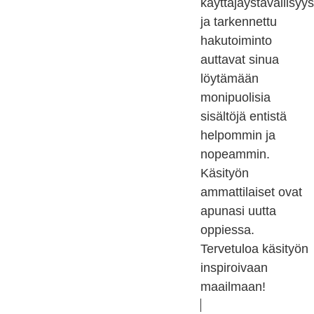
käyttäjäystävällisyys
ja tarkennettu
hakutoiminto
auttavat sinua
löytämään
monipuolisia
sisältöjä entistä
helpommin ja
nopeammin.
Käsityön
ammattilaiset ovat
apunasi uutta
oppiessa.
Tervetuloa käsityön
inspiroivaan
maailmaan!