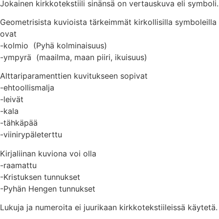
Jokainen kirkkotekstiili sinänsä on vertauskuva eli symboli.
Geometrisista kuvioista tärkeimmät kirkollisilla symboleilla
ovat
-kolmio (Pyhä kolminaisuus)
-ympyrä (maailma, maan piiri, ikuisuus)
Alttariparamenttien kuvitukseen sopivat
-ehtoollismalja
-leivät
-kala
-tähkäpää
-viinirypäleterttu
Kirjaliinan kuviona voi olla
-raamattu
-Kristuksen tunnukset
-Pyhän Hengen tunnukset
Lukuja ja numeroita ei juurikaan kirkkotekstiileissä käytetä.