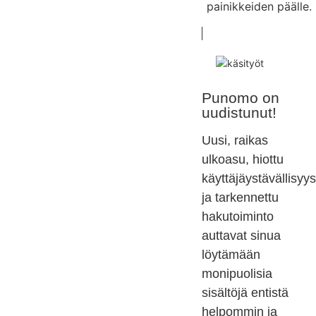
painikkeiden päälle.
Punomo on
uudistunut!
Uusi, raikas
ulkoasu, hiottu
käyttäjäystävällisyys
ja tarkennettu
hakutoiminto
auttavat sinua
löytämään
monipuolisia
sisältöjä entistä
helpommin ja