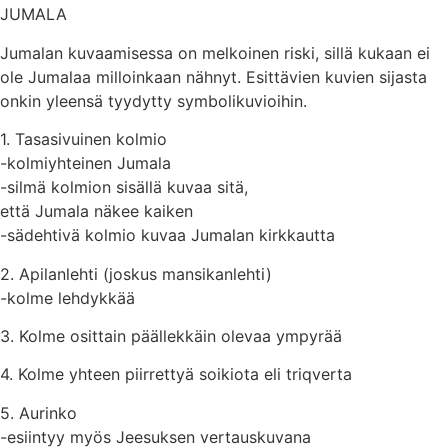
JUMALA
Jumalan kuvaamisessa on melkoinen riski, sillä kukaan ei
ole Jumalaa milloinkaan nähnyt. Esittävien kuvien sijasta
onkin yleensä tyydytty symbolikuvioihin.
1. Tasasivuinen kolmio
-kolmiyhteinen Jumala
-silmä kolmion sisällä kuvaa sitä,
että Jumala näkee kaiken
-sädehtivä kolmio kuvaa Jumalan kirkkautta
2. Apilanlehti (joskus mansikanlehti)
-kolme lehdykkää
3. Kolme osittain päällekkäin olevaa ympyrää
4. Kolme yhteen piirrettyä soikiota eli triqverta
5. Aurinko
-esiintyy myös Jeesuksen vertauskuvana