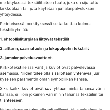
merkityksessä tekstiilitaiteen tuote, joka on sijoitettu
kirkkotilaan tai jota käytetään jumalanpalveluksen
yhteydessä.
Perinteisessä merkityksessä se tarkoittaa kolmea
tekstiiliryhmää:
1. ehtoollisliturgiaan liittyvät tekstiilit
2. alttarin, saarnatuolin ja lukupulpetin tekstiilit
3. jumalanpalvelusvaatteet.
Kirkkotekstiileissä värit ja kuviot ovat palvelevassa
asemassa. Niiden tulee olla sisällöltään yhteneviä juuri
kyseisen paramentin oman symboliikan kanssa.
Siksi kaikki kuviot eivät sovi yhteen minkä tahansa värin
kanssa, ei liioin jokainen väri mihin tahansa tekstiiliin tai
tilanteeseen.
Kokonaisuuden tulee olla taiteellisesti täysipainoinen ja