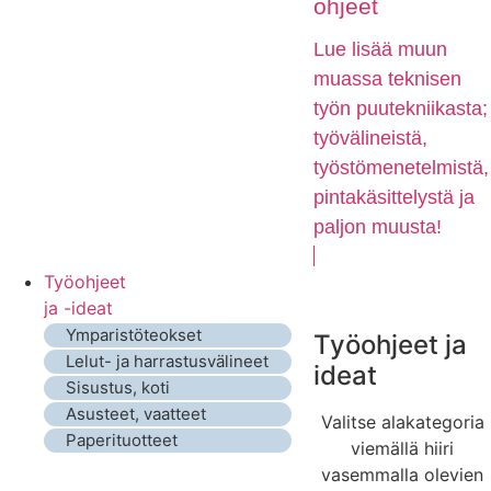
ohjeet
Lue lisää muun
muassa teknisen
työn puutekniikasta;
työvälineistä,
työstömenetelmistä,
pintakäsittelystä ja
paljon muusta!
Työohjeet
ja -ideat
Ymparistöteokset
Työohjeet ja
Lelut- ja harrastusvälineet
ideat
Sisustus, koti
Asusteet, vaatteet
Valitse alakategoria
Paperituotteet
viemällä hiiri
vasemmalla olevien