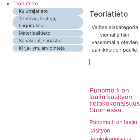
Teoriatieto
Kuluttajatieto
Teoriatieto
Tehtäviä, testejä,
harjoituksia
Valitse alakategoria
Materiaalitieto
viemällä hiiri
Sanakirjat, sanastot
vasemmalla olevien
Kirja- ym. arviointeja
painikkeiden päälle.
Punomo.fi on
laajin käsityön
tietokokonaisuus
Suomessa.
Punomo.fi on laajin
käsityön
tietokokonaisuus