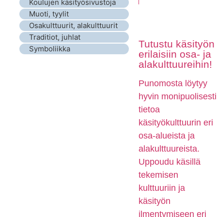
Koulujen käsityösivustoja
Muoti, tyylit
Osakulttuurit, alakulttuurit
Traditiot, juhlat
Tutustu käsityön
Symboliikka
erilaisiin osa- ja
alakulttuureihin!
Punomosta löytyy
hyvin monipuolisesti
tietoa
käsityökulttuurin eri
osa-alueista ja
alakulttuureista.
Uppoudu käsillä
tekemisen
kulttuuriin ja
käsityön
ilmentymiseen eri