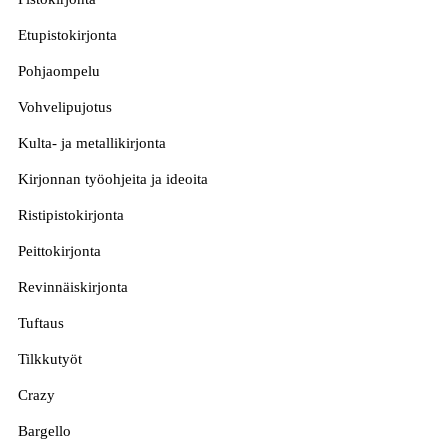
Etupistokirjonta
Pohjaompelu
Vohvelipujotus
Kulta- ja metallikirjonta
Kirjonnan työohjeita ja ideoita
Ristipistokirjonta
Peittokirjonta
Revinnäiskirjonta
Tuftaus
Tilkkutyöt
Crazy
Bargello