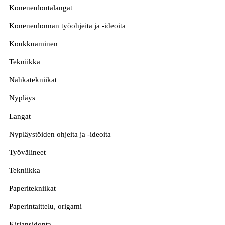
Koneneulontalangat
Koneneulonnan työohjeita ja -ideoita
Koukkuaminen
Tekniikka
Nahkatekniikat
Nypläys
Langat
Nypläystöiden ohjeita ja -ideoita
Työvälineet
Tekniikka
Paperitekniikat
Paperintaittelu, origami
Kirjansidonta