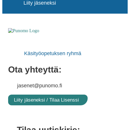
Liity jäseneksi
Käsityöopetuksen ryhmä
Ota yhteyttä:
jasenet@punomo.fi
Liity jäseneksi / Tilaa Lisenssi
Tilaa uutiskirje: