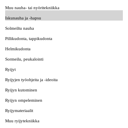
Muu nauha- tai nyöritekniikka
Iskunauha ja -hapsu
Solmeiltu nauha
Pillikudonta, tappikudonta
Helmikudonta
Sormeilu, peukalointi
Ryijyt
Ryijyjen työohjeita ja -ideoita
Ryijyn kutominen
Ryijyn ompeleminen
Ryijymateriaalit
Muu ryijytekniikka