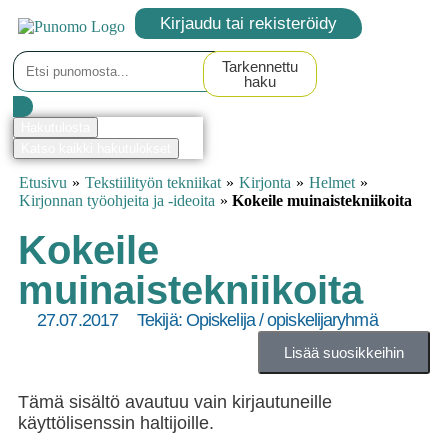
Kirjaudu tai rekisteröidy
Tarkennettu
haku
Hakutulosta
Katso kaikki hakutulokset
Etusivu
»
Tekstiilityön tekniikat
»
Kirjonta
»
Helmet
»
Kirjonnan työohjeita ja -ideoita
»
Kokeile muinaistekniikoita
Kokeile
muinaistekniikoita
27.07.2017
Tekijä:
Opiskelija / opiskelijaryhmä
Lisää suosikkeihin
Tämä sisältö avautuu vain kirjautuneille
käyttölisenssin haltijoille.