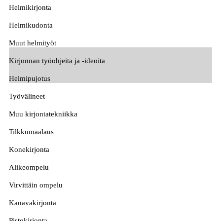
Helmikirjonta
Helmikudonta
Muut helmityöt
Kirjonnan työohjeita ja -ideoita
Helmipujotus
Työvälineet
Muu kirjontatekniikka
Tilkkumaalaus
Konekirjonta
Alikeompelu
Virvittäin ompelu
Kanavakirjonta
Pistokirjonta