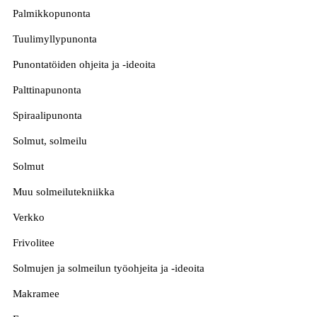
Palmikkopunonta
Tuulimyllypunonta
Punontatöiden ohjeita ja -ideoita
Palttinapunonta
Spiraalipunonta
Solmut, solmeilu
Solmut
Muu solmeilutekniikka
Verkko
Frivolitee
Solmujen ja solmeilun työohjeita ja -ideoita
Makramee