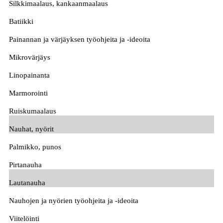
Silkkimaalaus, kankaanmaalaus
Batiikki
Painannan ja värjäyksen työohjeita ja -ideoita
Mikrovärjäys
Linopainanta
Marmorointi
Ruiskumaalaus
Nauhat, nyörit
Palmikko, punos
Pirtanauha
Lautanauha
Nauhojen ja nyörien työohjeita ja -ideoita
Viitelöinti