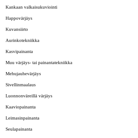
Kankaan valkaisukuviointi
Happovärjäys
Kuvansiirto
Aurinkotekniikka
Kasvipainanta
Muu värjäys- tai painantatekniikka
Mehujauhevärjäys
Sivellinmaalaus
Luonnonväreillä värjäys
Kaaviopainanta
Leimasinpainanta
Seulapainanta