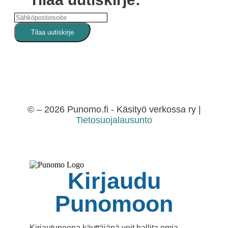
© – 2026 Punomo.fi - Käsityö verkossa ry |
Tietosuojalausunto
Kirjaudu
Punomoon
Kirjautuneena käyttäjänä voit hallita omia