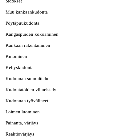
Sidokset
Muu kankaankudonta
Pöytäpuukudonta
Kangaspuiden kokoaminen
Kankaan rakentaminen
Kutominen
Kehyskudonta
Kudonnan suunnittelu
Kudontatöiden viimeistely
Kudonnan työvälineet
Loimen luominen
Painanta, värjäys
Reaktiovärjäys