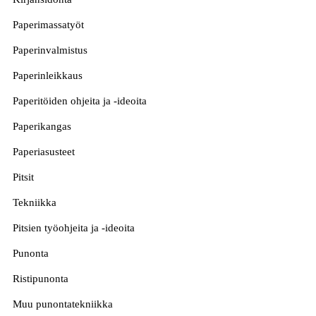
Paperimassatyöt
Paperinvalmistus
Paperinleikkaus
Paperitöiden ohjeita ja -ideoita
Paperikangas
Paperiasusteet
Pitsit
Tekniikka
Pitsien työohjeita ja -ideoita
Punonta
Ristipunonta
Muu punontatekniikka