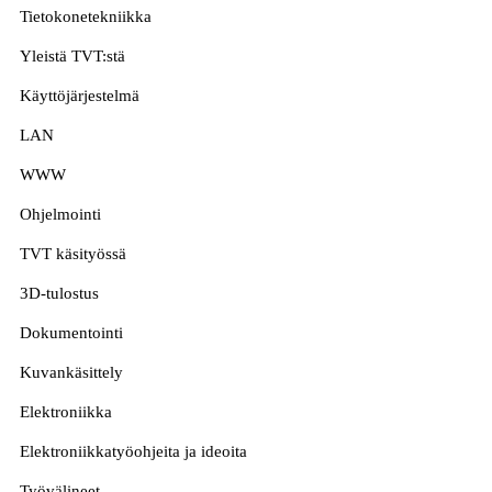
Tietokonetekniikka
Yleistä TVT:stä
Käyttöjärjestelmä
LAN
WWW
Ohjelmointi
TVT käsityössä
3D-tulostus
Dokumentointi
Kuvankäsittely
Elektroniikka
Elektroniikkatyöohjeita ja ideoita
Työvälineet