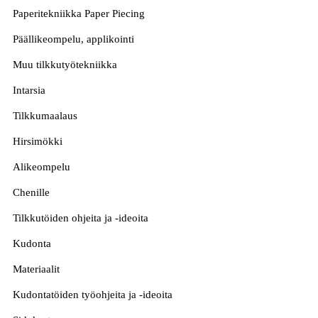
Paperitekniikka Paper Piecing
Päällikeompelu, applikointi
Muu tilkkutyötekniikka
Intarsia
Tilkkumaalaus
Hirsimökki
Alikeompelu
Chenille
Tilkkutöiden ohjeita ja -ideoita
Kudonta
Materiaalit
Kudontatöiden työohjeita ja -ideoita