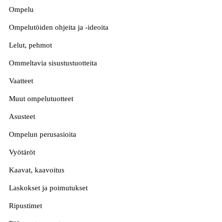
Ompelu
Ompelutöiden ohjeita ja -ideoita
Lelut, pehmot
Ommeltavia sisustustuotteita
Vaatteet
Muut ompelutuotteet
Asusteet
Ompelun perusasioita
Vyötäröt
Kaavat, kaavoitus
Laskokset ja poimutukset
Ripustimet