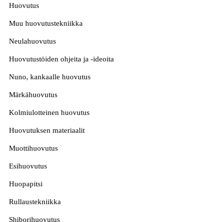
Huovutus
Muu huovutustekniikka
Neulahuovutus
Huovutustöiden ohjeita ja -ideoita
Nuno, kankaalle huovutus
Märkähuovutus
Kolmiulotteinen huovutus
Huovutuksen materiaalit
Muottihuovutus
Esihuovutus
Huopapitsi
Rullaustekniikka
Shiborihuovutus