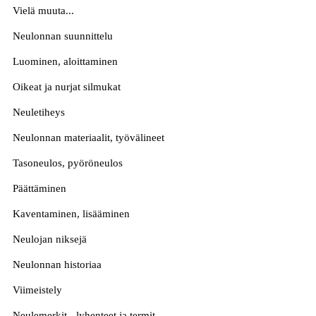
Vielä muuta...
Neulonnan suunnittelu
Luominen, aloittaminen
Oikeat ja nurjat silmukat
Neuletiheys
Neulonnan materiaalit, työvälineet
Tasoneulos, pyöröneulos
Päättäminen
Kaventaminen, lisääminen
Neulojan niksejä
Neulonnan historiaa
Viimeistely
Neulemerkit, -lyhenteet ja termit