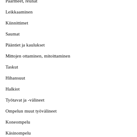
Päärmeet, reunat
Leikkaaminen
Kiinnittimet
Saumat
Pääntiet ja kaulukset
Mittojen ottaminen, mitoittaminen
Taskut
Hihansuut
Halkiot
Työtavat ja -välineet
Ompelun muut työvälineet
Koneompelu
Käsinompelu