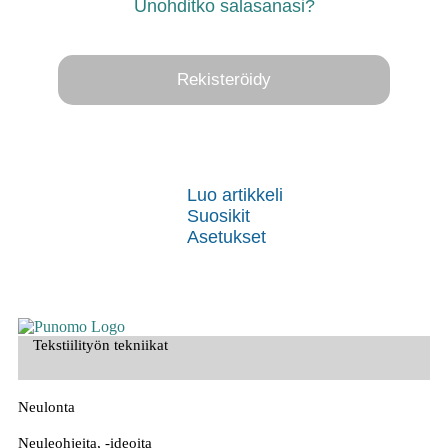
Unohditko salasanasi?
Rekisteröidy
Luo artikkeli
Suosikit
Asetukset
Tekstiilityön tekniikat
Neulonta
Neuleohjeita, -ideoita