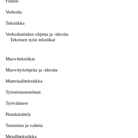
Fransu
Verhoilu
Tekniikka
Verhoilutöiden ohjeita ja -ideoita
Teknisen työn tekniikat
Muovitekniikat
Muovityöohjeita ja -ideoita
Materiaalitekniikka
Työstömenetelmät
Työvälineet
Pintakäsittely
Tunnistus ja valinta
Metallitekniikka