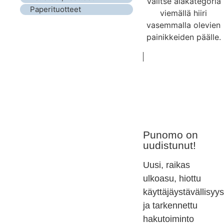
Valitse alakategoria
Paperituotteet
viemällä hiiri
vasemmalla olevien
painikkeiden päälle.
Punomo on
uudistunut!
Uusi, raikas
ulkoasu, hiottu
käyttäjäystävällisyys
ja tarkennettu
hakutoiminto