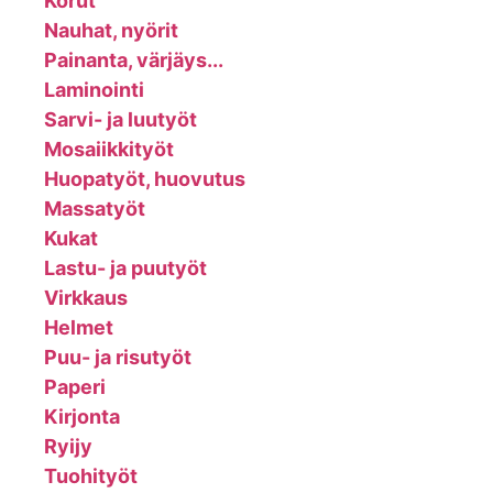
Korut
Nauhat, nyörit
Painanta, värjäys...
Laminointi
Sarvi- ja luutyöt
Mosaiikkityöt
Huopatyöt, huovutus
Massatyöt
Kukat
Lastu- ja puutyöt
Virkkaus
Helmet
Puu- ja risutyöt
Paperi
Kirjonta
Ryijy
Tuohityöt