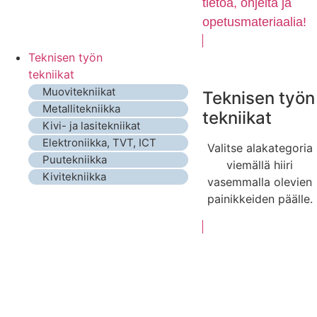
tietoa, ohjeita ja
opetusmateriaalia!
Teknisen työn
tekniikat
Muovitekniikat
Teknisen työn
Metallitekniikka
tekniikat
Kivi- ja lasitekniikat
Elektroniikka, TVT, ICT
Valitse alakategoria
Puutekniikka
viemällä hiiri
Kivitekniikka
vasemmalla olevien
painikkeiden päälle.