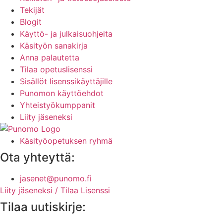
Tekijät
Blogit
Käyttö- ja julkaisuohjeita
Käsityön sanakirja
Anna palautetta
Tilaa opetuslisenssi
Sisällöt lisenssikäyttäjille
Punomon käyttöehdot
Yhteistyökumppanit
Liity jäseneksi
Käsityöopetuksen ryhmä
Ota yhteyttä:
jasenet@punomo.fi
Liity jäseneksi / Tilaa Lisenssi
Tilaa uutiskirje: