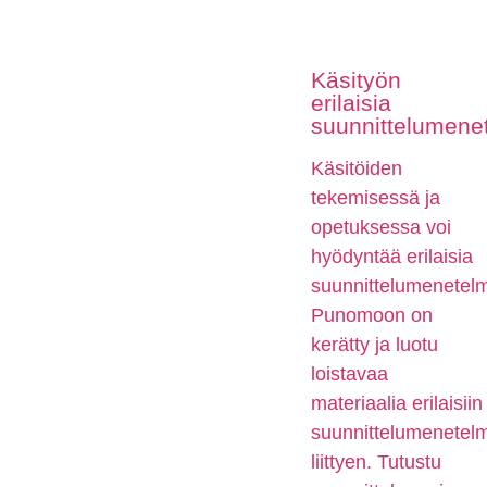
Käsityön
erilaisia
suunnittelumene
Käsitöiden
tekemisessä ja
opetuksessa voi
hyödyntää erilaisia
suunnittelumenetelm
Punomoon on
kerätty ja luotu
loistavaa
materiaalia erilaisiin
suunnittelumenetelm
liittyen. Tutustu