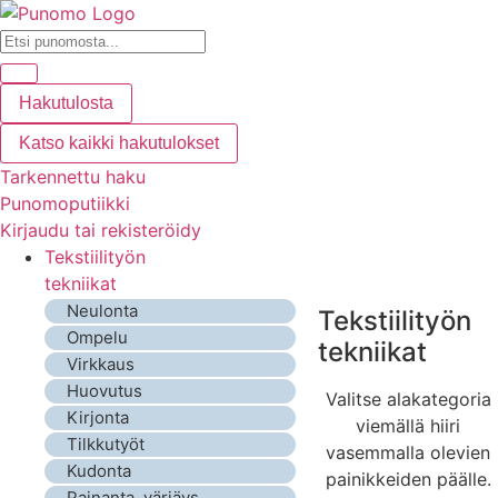
Hakutulosta
Katso kaikki hakutulokset
Tarkennettu haku
Punomoputiikki
Kirjaudu tai rekisteröidy
Tekstiilityön
tekniikat
Neulonta
Tekstiilityön
Ompelu
tekniikat
Virkkaus
Huovutus
Valitse alakategoria
Kirjonta
viemällä hiiri
Tilkkutyöt
vasemmalla olevien
Kudonta
painikkeiden päälle.
Painanta, värjäys