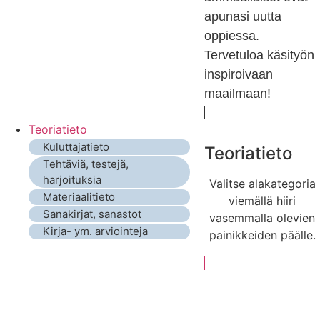
apunasi uutta
oppiessa.
Tervetuloa käsityön
inspiroivaan
maailmaan!
Teoriatieto
Kuluttajatieto
Teoriatieto
Tehtäviä, testejä,
harjoituksia
Valitse alakategoria
Materiaalitieto
viemällä hiiri
Sanakirjat, sanastot
vasemmalla olevien
Kirja- ym. arviointeja
painikkeiden päälle.