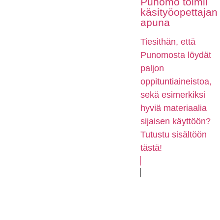
Punomo toimii
käsityöopettajan
apuna
Tiesithän, että
Punomosta löydät
paljon
oppituntiaineistoa,
sekä esimerkiksi
hyviä materiaalia
sijaisen käyttöön?
Tutustu sisältöön
tästä!