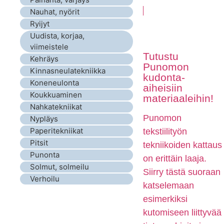
Nauhat, nyörit
Ryijyt
Uudista, korjaa,
viimeistele
Tutustu
Kehräys
Punomon
Kinnasneulatekniikka
kudonta-
Koneneulonta
aiheisiin
Koukkuaminen
materiaaleihin!
Nahkatekniikat
Punomon
Nypläys
Paperitekniikat
tekstiilityön
Pitsit
tekniikoiden kattaus
Punonta
on erittäin laaja.
Solmut, solmeilu
Siirry tästä suoraan
Verhoilu
katselemaan
esimerkiksi
kutomiseen liittyvää