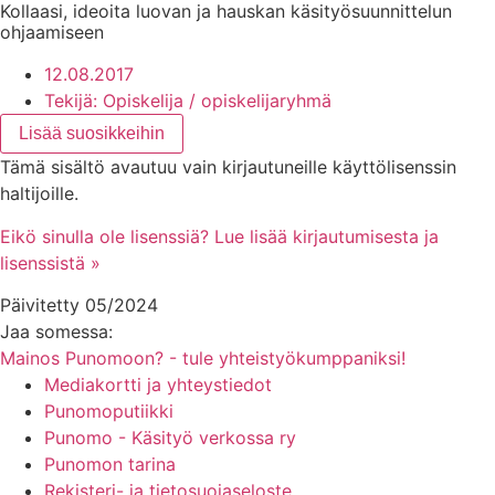
Kollaasi, ideoita luovan ja hauskan käsityösuunnittelun
ohjaamiseen
12.08.2017
Tekijä:
Opiskelija / opiskelijaryhmä
Lisää suosikkeihin
Tämä sisältö avautuu vain kirjautuneille käyttölisenssin
haltijoille.
Eikö sinulla ole lisenssiä? Lue lisää kirjautumisesta ja
lisenssistä »
Päivitetty 05/2024
Jaa somessa:
Mainos Punomoon? - tule yhteistyökumppaniksi!
Mediakortti ja yhteystiedot
Punomoputiikki
Punomo - Käsityö verkossa ry
Punomon tarina
Rekisteri- ja tietosuojaseloste