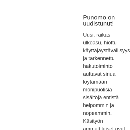
Punomo on
uudistunut!
Uusi, raikas
ulkoasu, hiottu
käyttäjäystävällisyys
ja tarkennettu
hakutoiminto
auttavat sinua
löytämään
monipuolisia
sisältöjä entistä
helpommin ja
nopeammin.
Käsityön
ammattilaiset ovat