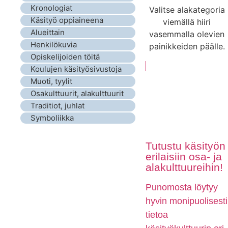
Kronologiat
Valitse alakategoria
Käsityö oppiaineena
viemällä hiiri
Alueittain
vasemmalla olevien
Henkilökuvia
painikkeiden päälle.
Opiskelijoiden töitä
Koulujen käsityösivustoja
Muoti, tyylit
Osakulttuurit, alakulttuurit
Traditiot, juhlat
Symboliikka
Tutustu käsityön
erilaisiin osa- ja
alakulttuureihin!
Punomosta löytyy
hyvin monipuolisesti
tietoa