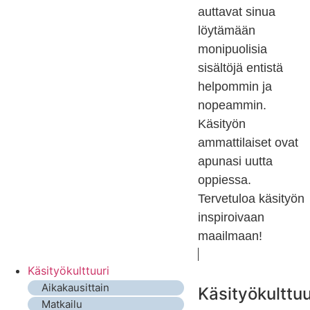
auttavat sinua
löytämään
monipuolisia
sisältöjä entistä
helpommin ja
nopeammin.
Käsityön
ammattilaiset ovat
apunasi uutta
oppiessa.
Tervetuloa käsityön
inspiroivaan
maailmaan!
Käsityökulttuuri
Aikakausittain
Käsityökulttuu
Matkailu