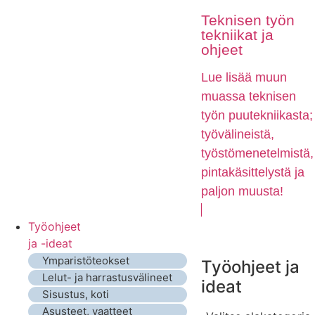
Teknisen työn
tekniikat ja
ohjeet
Lue lisää muun
muassa teknisen
työn puutekniikasta;
työvälineistä,
työstömenetelmistä,
pintakäsittelystä ja
paljon muusta!
Työohjeet
ja -ideat
Ymparistöteokset
Työohjeet ja
Lelut- ja harrastusvälineet
ideat
Sisustus, koti
Asusteet, vaatteet