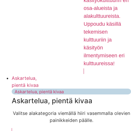
käsityökulttuurin eri
osa-alueista ja
alakulttuureista.
Uppoudu käsillä
tekemisen
kulttuuriin ja
käsityön
ilmentymiseen eri
kulttuureissa!
Askartelua,
pientä kivaa
Askartelua, pientä kivaa
Askartelua, pientä kivaa
Valitse alakategoria viemällä hiiri vasemmalla olevien
painikkeiden päälle.