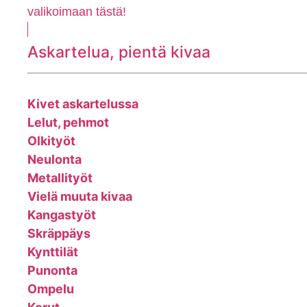
valikoimaan tästä!
Askartelua, pientä kivaa
Kivet askartelussa
Lelut, pehmot
Olkityöt
Neulonta
Metallityöt
Vielä muuta kivaa
Kangastyöt
Skräppäys
Kynttilät
Punonta
Ompelu