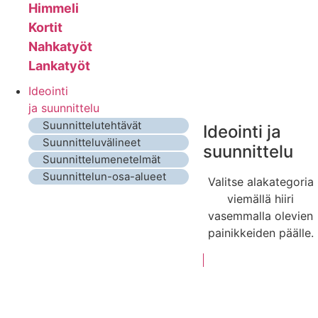
Himmeli
Kortit
Nahkatyöt
Lankatyöt
Ideointi
ja suunnittelu
Suunnittelutehtävät
Ideointi ja
Suunnitteluvälineet
suunnittelu
Suunnittelumenetelmät
Suunnittelun-osa-alueet
Valitse alakategoria
viemällä hiiri
vasemmalla olevien
painikkeiden päälle.