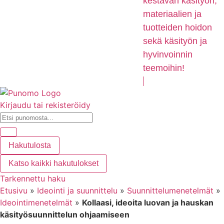
kestävän käsityön,
materiaalien ja
tuotteiden hoidon
sekä käsityön ja
hyvinvoinnin
teemoihin!
Kirjaudu tai rekisteröidy
Hakutulosta
Katso kaikki hakutulokset
Tarkennettu haku
Etusivu
»
Ideointi ja suunnittelu
»
Suunnittelumenetelmät
»
Ideointimenetelmät
»
Kollaasi, ideoita luovan ja hauskan
käsityösuunnittelun ohjaamiseen