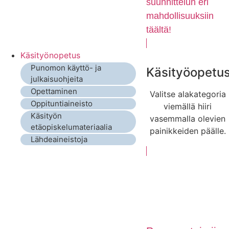
suunnittelun eri
mahdollisuuksiin
täältä!
Käsityönopetus
Punomon käyttö- ja
Käsityöopetu
julkaisuohjeita
Opettaminen
Valitse alakategoria
Oppituntiaineisto
viemällä hiiri
Käsityön
vasemmalla olevien
etäopiskelumateriaalia
painikkeiden päälle.
Lähdeaineistoja