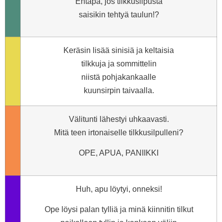
Entäpä, jos tilkkusilpusta
saisikin tehtyä taulun!?
Keräsin lisää sinisiä ja keltaisia
tilkkuja ja sommittelin
niistä pohjakankaalle
kuunsirpin taivaalla.
Välitunti lähestyi uhkaavasti.
Mitä teen irtonaiselle tilkkusilpulleni?
OPE, APUA, PANIIKKI
Huh, apu löytyi, onneksi!
Ope löysi palan tylliä ja minä kiinnitin tilkut