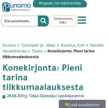
Kirjaudu tai rekisteröidy
Tarkennettu
haku
Etusivu
»
Työohjeet ja -ideat
»
Sisustus, koti
»
Seinälle
ripustettavaa
»
Taulut
»
Konekirjonta: Pieni tarina
tilkkumaalauksesta
Konekirjonta: Pieni
tarina
tilkkumaalauksesta
28.08.2017
Tekijä:
Opiskelija / opiskelijaryhmä
Lisää suosikkeihin