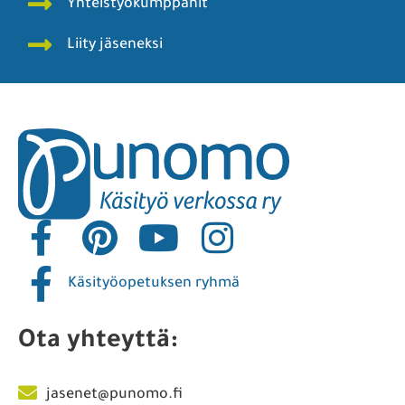
Yhteistyökumppanit
Liity jäseneksi
Käsityöopetuksen ryhmä
Ota yhteyttä:
jasenet@punomo.fi