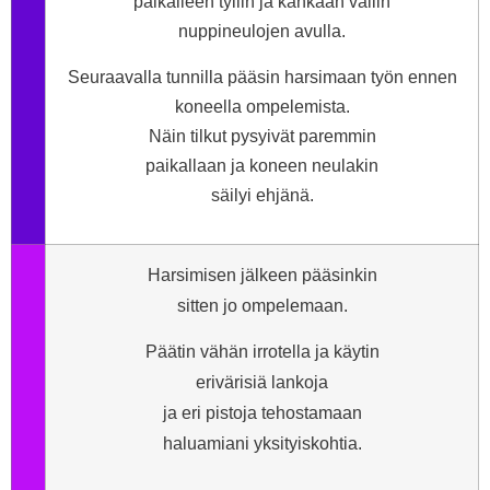
paikalleen tyllin ja kankaan väliin
nuppineulojen avulla.
Seuraavalla tunnilla pääsin harsimaan työn ennen
koneella ompelemista.
Näin tilkut pysyivät paremmin
paikallaan ja koneen neulakin
säilyi ehjänä.
Harsimisen jälkeen pääsinkin
sitten jo ompelemaan.
Päätin vähän irrotella ja käytin
erivärisiä lankoja
ja eri pistoja tehostamaan
haluamiani yksityiskohtia.