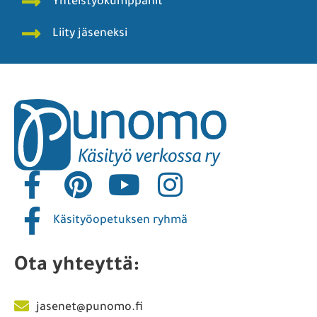
Yhteistyökumppanit
Liity jäseneksi
Käsityöopetuksen ryhmä
Ota yhteyttä:
jasenet@punomo.fi