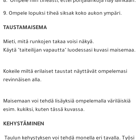
8. Ompele niin tiheästi, ettei pohjalankoja näy lainkaan.
9. Ompele lopuksi tiheä siksak koko aukon ympäri.
TAUSTAMAISEMA
Mieti, mitä runkojen takaa voisi näkyä.
Käytä "taiteilijan vapautta" luodessasi kuvasi maisemaa.
Kokeile miltä erilaiset taustat näyttävät ompelemasi
revinnäisen alla.
Maisemaan voi tehdä lisäyksiä ompelemalla väriläiskiä
esim. kukiksi, kuten tässä kuvassa.
KEHYSTÄMINEN
Taulun kehystyksen voi tehdä monella eri tavalla. Työsi