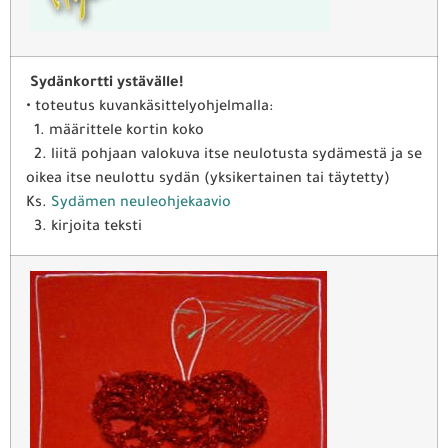
Sydänkortti ystävälle!
• toteutus kuvankäsittelyohjelmalla:
1. määrittele kortin koko
2. liitä pohjaan valokuva itse neulotusta sydämestä ja se
oikea itse neulottu sydän (yksikertainen tai täytetty)
Ks.
Sydämen neuleohjekaavio
3. kirjoita teksti