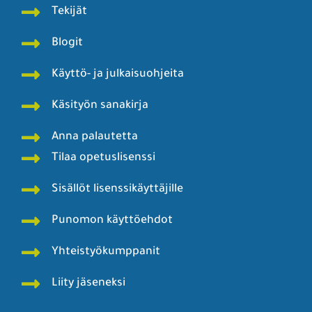
Mediakortti ja yhteystiedot
Punomoputiikki
Punomo - Käsityö verkossa ry
Punomon tarina
Rekisteri- ja tietosuojaseloste
Tekijät
Blogit
Käyttö- ja julkaisuohjeita