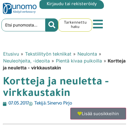
Kirjaudu tai rekisteröidy
Tarkennettu
haku
Etusivu
»
Tekstiilityön tekniikat
»
Neulonta
»
Neuleohjeita, -ideoita
»
Pientä kivaa puikoilla
»
Kortteja
ja neuletta - virkkaustakin
Kortteja ja neuletta -
virkkaustakin
07.05.2017
Tekijä:
Sinervo Pirjo
Lisää suosikkeihin