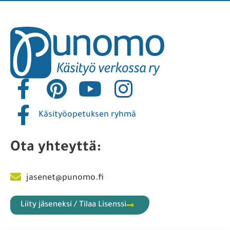
Käsityön sanakirja
Anna palautetta
Tilaa opetuslisenssi
Sisällöt lisenssikäyttäjille
Punomon käyttöehdot
Yhteistyökumppanit
Liity jäseneksi