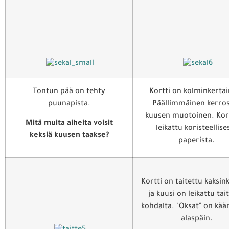
Tontun pää on tehty
Kortti on kolminkerta
puunapista.
Päällimmäinen kerro
kuusen muotoinen. Kor
Mitä muita aiheita voisit
leikattu koristeellise
keksiä kuusen taakse?
paperista.
Kortti on taitettu kaksin
ja kuusi on leikattu tai
kohdalta. "Oksat" on kä
alaspäin.