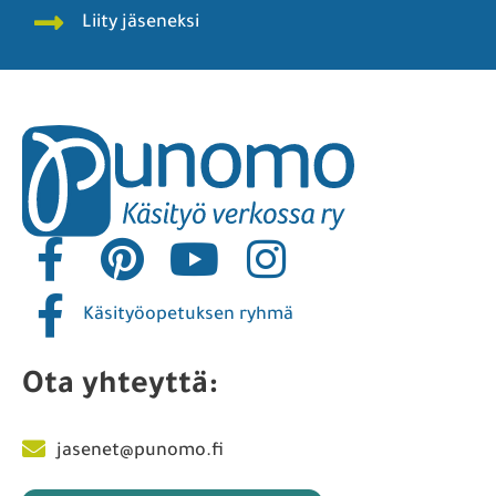
Liity jäseneksi
Käsityöopetuksen ryhmä
Ota yhteyttä:
jasenet@punomo.fi