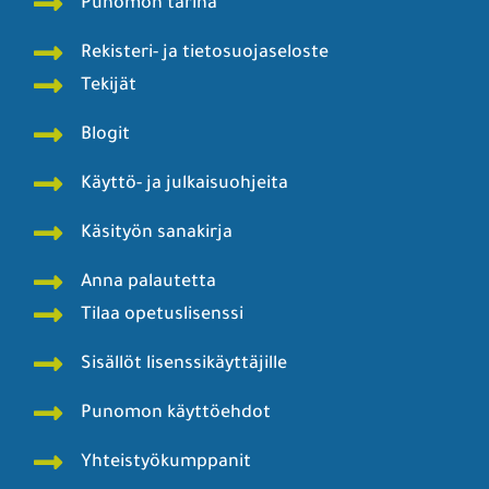
Punomon tarina
Rekisteri- ja tietosuojaseloste
Tekijät
Blogit
Käyttö- ja julkaisuohjeita
Käsityön sanakirja
Anna palautetta
Tilaa opetuslisenssi
Sisällöt lisenssikäyttäjille
Punomon käyttöehdot
Yhteistyökumppanit