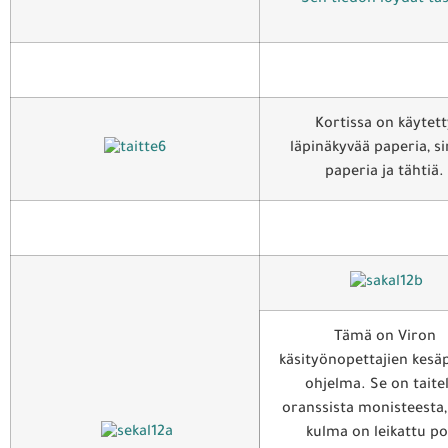
Sen tiedon löydät täs
Kortissa on käytett
läpinäkyvää paperia, si
paperia ja tähtiä.
Tämä on Viron
käsityönopettajien kesä
ohjelma. Se on taite
oranssista monisteesta,
kulma on leikattu po