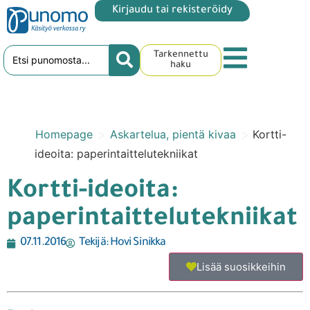
Kirjaudu tai rekisteröidy
Tarkennettu
haku
>
>
Homepage
Askartelua, pientä kivaa
Kortti-
ideoita: paperintaittelutekniikat
Kortti-ideoita:
paperintaittelutekniikat
07.11.2016
Tekijä:
Hovi Sinikka
Lisää suosikkeihin