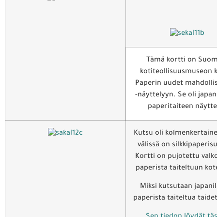
Tämä kortti on Suo
kotiteollisuusmuseon 
Paperin uudet mahdolli
-näyttelyyn. Se oli japan
paperitaiteen näytte
Kutsu oli kolmenkertain
välissä on silkkipaperisu
Kortti on pujotettu valk
paperista taiteltuun kot
Miksi kutsutaan japanil
paperista taiteltua taide