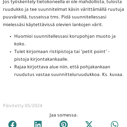
Jos työskentely tietokoneella ei ole mahdollista, tulosta
ruudukko ja tee suunnitelmat käsin värittämällä ruutuja
puuväreillä, tusseissa tms. Pidä suunnitellessasi
mielessäsi käytettävissä olevien lankojen värit.
Huomioi suunnitellessasi korupohjan muoto ja
koko.
Tulet kirjomaan ristipistoja tai "petit point" -
pistoja kirjontakankaalle.
Rajaa kirjottava alue niin, että pohjakankaan
ruudutus vastaa suunnitteluruudukkoa. Ks. kuvaa.
Päivitetty 05/2024
Jaa somessa: