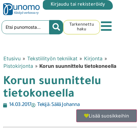
Kirjaudu tai rekisteröidy
Tarkennettu
haku
Etusivu
»
Tekstiilityön tekniikat
»
Kirjonta
»
Pistokirjonta
»
Korun suunnittelu tietokoneella
Korun suunnittelu
tietokoneella
14.03.2017
Tekijä:
Säilä Johanna
Lisää suosikkeihin