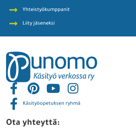
Yhteistyökumppanit
Liity jäseneksi
Käsityöopetuksen ryhmä
Ota yhteyttä: