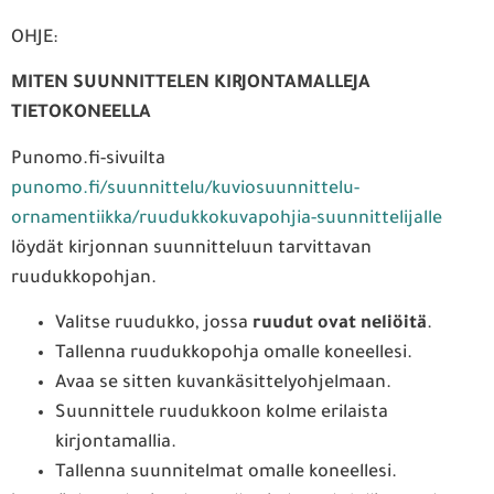
OHJE:
MITEN SUUNNITTELEN KIRJONTAMALLEJA
TIETOKONEELLA
Punomo.fi-sivuilta
punomo.fi/suunnittelu/kuviosuunnittelu-
ornamentiikka/ruudukkokuvapohjia-suunnittelijalle
löydät kirjonnan suunnitteluun tarvittavan
ruudukkopohjan.
Valitse ruudukko, jossa
ruudut ovat neliöitä
.
Tallenna ruudukkopohja omalle koneellesi.
Avaa se sitten kuvankäsittelyohjelmaan.
Suunnittele ruudukkoon kolme erilaista
kirjontamallia.
Tallenna suunnitelmat omalle koneellesi.